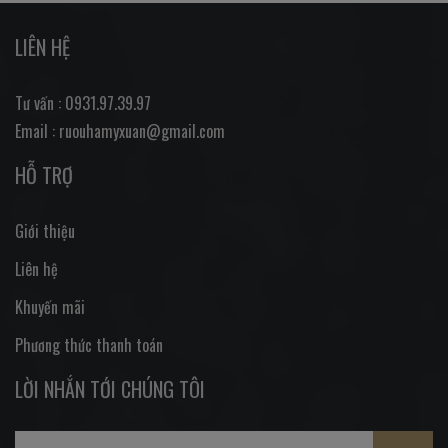
LIÊN HỆ
Tư vấn : 0931.97.39.97
Email : ruouhamyxuan@gmail.com
HỖ TRỢ
Giới thiệu
Liên hệ
Khuyến mãi
Phương thức thanh toán
LỜI NHẮN TỚI CHÚNG TÔI