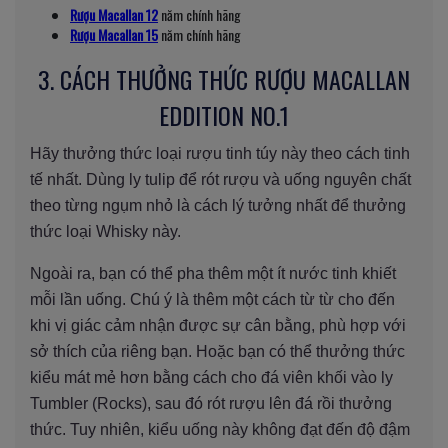
Rượu Macallan 12
năm chính hãng
Rượu Macallan 15
năm chính hãng
3. CÁCH THƯỞNG THỨC RƯỢU MACALLAN
EDDITION NO.1
Hãy thưởng thức loại rượu tinh túy này theo cách tinh
tế nhất. Dùng ly tulip để rót rượu và uống nguyên chất
theo từng ngụm nhỏ là cách lý tưởng nhất để thưởng
thức loại Whisky này.
Ngoài ra, bạn có thể pha thêm một ít nước tinh khiết
mỗi lần uống. Chú ý là thêm một cách từ từ cho đến
khi vị giác cảm nhận được sự cân bằng, phù hợp với
sở thích của riêng bạn. Hoặc bạn có thể thưởng thức
kiểu mát mẻ hơn bằng cách cho đá viên khối vào ly
Tumbler (Rocks), sau đó rót rượu lên đá rồi thưởng
thức. Tuy nhiên, kiểu uống này không đạt đến độ đậm