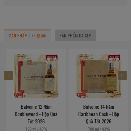
SẢN PHẨM LIÊN QUAN
SẢN PHẨM ĐÃ XEM
New Year
New Year
2026
2026
Balvenie 12 Năm
Balvenie 14 Năm
Doublewood - Hộp Quà
Caribbean Cask - Hộp
Tết 2026
Quà Tết 2026
700 ml
/
40%
700 ml
/
43%