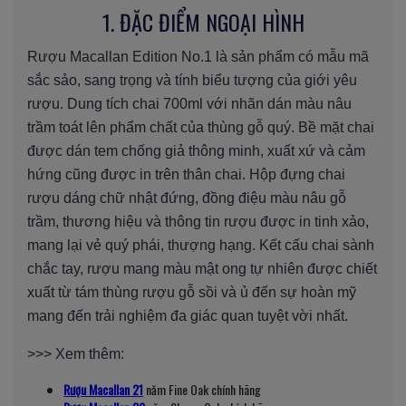
1. ĐẶC ĐIỂM NGOẠI HÌNH
Rượu Macallan Edition No.1 là sản phẩm có mẫu mã
sắc sảo, sang trọng và tính biểu tượng của giới yêu
rượu. Dung tích chai 700ml với nhãn dán màu nâu
trầm toát lên phẩm chất của thùng gỗ quý. Bề mặt chai
được dán tem chống giả thông minh, xuất xứ và cảm
hứng cũng được in trên thân chai. Hộp đựng chai
rượu dáng chữ nhật đứng, đồng điệu màu nâu gỗ
trầm, thương hiệu và thông tin rượu được in tinh xảo,
mang lại vẻ quý phái, thượng hạng. Kết cấu chai sành
chắc tay, rượu mang màu mật ong tự nhiên được chiết
xuất từ tám thùng rượu gỗ sồi và ủ đến sự hoàn mỹ
mang đến trải nghiệm đa giác quan tuyệt vời nhất.
>>> Xem thêm:
Rượu Macallan 21
năm Fine Oak chính hãng