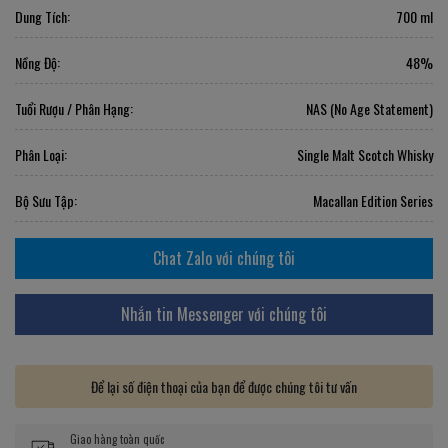
Dung Tích:
700 ml
Nồng Độ:
48%
Tuổi Rượu / Phân Hạng:
NAS (No Age Statement)
Phân Loại:
Single Malt Scotch Whisky
Bộ Sưu Tập:
Macallan Edition Series
Chat Zalo với chúng tôi
Nhắn tin Messenger với chúng tôi
Để lại số điện thoại của bạn để được chúng tôi tư vấn
Giao hàng toàn quốc