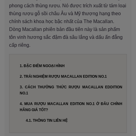
phong cách thùng rượu. Nó được trích xuất từ tám loại
thùng rượu gỗ sồi châu Âu và Mỹ thượng hạng theo
chính sách khoa học bậc nhất của The Macallan.
Dòng Macallan phiên bản đầu tiên này là sản phẩm
tôn vinh hương sắc đậm đà sâu lắng và dấu ấn đẳng
cấp riêng.
1. ĐẶC ĐIỂM NGOẠI HÌNH
2. TRẢI NGHIỆM RƯỢU MACALLAN EDITION NO.1
3. CÁCH THƯỞNG THỨC RƯỢU MACALLAN EDDITION
NO.1
4. MUA RƯỢU MACALLAN EDITION NO.1 Ở ĐÂU CHÍNH
HÃNG GIÁ TỐT?
4.1. THÔNG TIN LIÊN HỆ