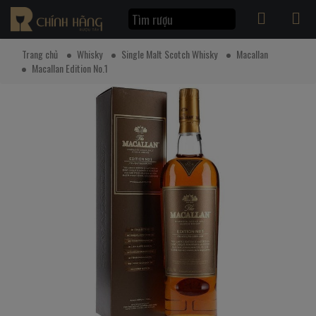
Trang chủ
Whisky
Single Malt Scotch Whisky
Macallan
Macallan Edition No.1