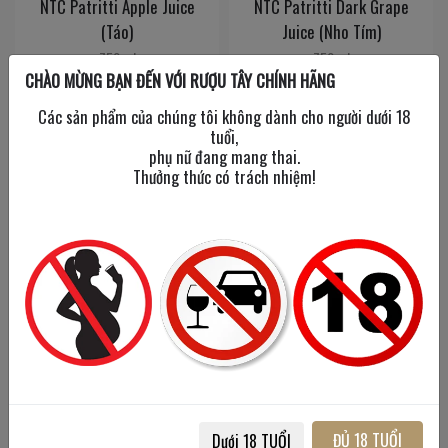
NTC Patritti Apple Juice
NTC Patritti Dark Grape
(Táo)
Juice (Nho Tím)
750 ml
750 ml
CHÀO MỪNG BẠN ĐẾN VỚI RƯỢU TÂY CHÍNH HÃNG
Các sản phẩm của chúng tôi không dành cho người dưới 18
130,000đ
130,000đ
tuổi,
phụ nữ đang mang thai.
Thưởng thức có trách nhiệm!
NTC Patritti Golden
Siro Marie Brizard
Muscatel Grape Juice
Grenadine 70cl
(Nho Xanh)
700 ml
ĐỦ 18 TUỔI
Dưới 18 TUỔI
750 ml