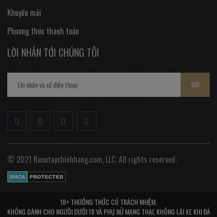
Khuyến mãi
Phương thức thanh toán
LỜI NHẮN TỚI CHÚNG TÔI
GỬI
© 2021 Ruoutaychinhhang.com, LLC. All rights reserved.
18+ THƯỞNG THỨC CÓ TRÁCH NHIỆM.
KHÔNG DÀNH CHO NGƯỜI DƯỚI 18 VÀ PHỤ NỮ MANG THAI, KHÔNG LÁI XE KHI ĐÃ