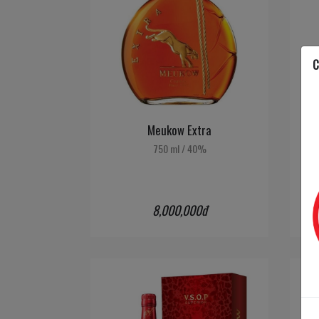
C
Meukow Extra
750 ml
/
40%
8,000,000đ