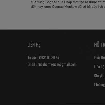
của vùng Cognac của Pháp mới tạo ra được nhữn
đến nay rượu Cognac Meukow đã có bề dày lịch s
LIÊN HỆ
HỖ T
Tư vấn : 0931.97.39.97
Giới th
Email : ruouhamyxuan@gmail.com
Liên hệ
Khuyến
Phương