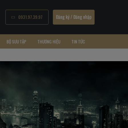
Đăng ký
/
Đăng nhập
0931.97.39.97
BỘ SƯU TẬP
THƯƠNG HIỆU
TIN TỨC