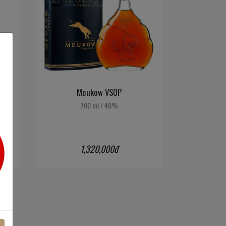
Meukow VSOP
700 ml
/
40%
1,320,000đ