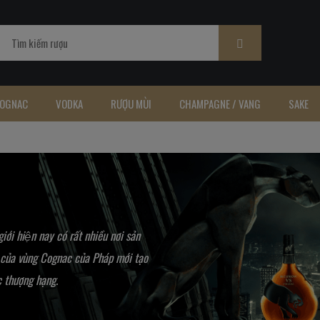
OGNAC
VODKA
RƯỢU MÙI
CHAMPAGNE / VANG
SAKE
́i hiện nay có rất nhiều nơi sản
 của vùng Cognac của Pháp mới tạo
c thượng hạng.