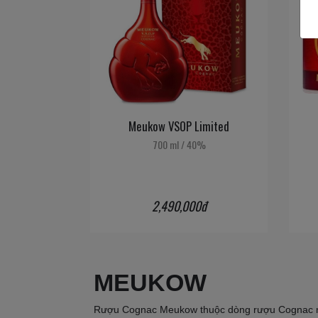
Meukow VSOP Limited
700 ml
/
40%
2,490,000đ
MEUKOW
Rượu Cognac Meukow thuộc dòng rượu Cognac nổi tiế