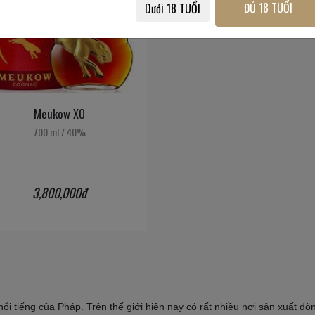
ĐỦ 18 TUỔI
Dưới 18 TUỔI
Meukow XO
700 ml
/
40%
3,800,000đ
ng của Pháp. Trên thế giới hiện nay có rất nhiều nơi sản xuất dòng