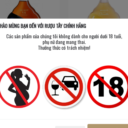
HÀO MỪNG BẠN ĐẾN VỚI RƯỢU TÂY CHÍNH HÃNG
Các sản phẩm của chúng tôi không dành cho người dưới 18 tuổi,
phụ nữ đang mang thai.
Thưởng thức có trách nhiệm!
Meukow VS
Meukow VS Vanilla
3000 ml
/
40%
700 ml
/
40%
5,200,000đ
900,000đ