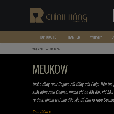
HỘP QUÀ TẾT
HAMPER
WHISKY
C
Trang chủ
Meukow
MEUKOW
thuộc dòng rượu Cognac nổi tiếng của Pháp. Trên thế giơ
xuất dòng rượu Cognac, nhưng chỉ có đất đai, khí hậu
ra được những trái nho đặc sắc để làm ra rượu Cogna
Xem thêm »