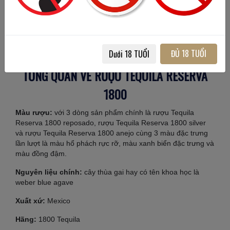
ĐỦ 18 TUỔI
Dưới 18 TUỔI
Loại Reposado có màu hổ phách rực rỡ
TỔNG QUAN VỀ RƯỢU TEQUILA RESERVA
1800
Màu rượu:
với 3 dòng sản phẩm chính là rượu Tequila
Reserva 1800 reposado, rượu Tequila Reserva 1800 silver
và rượu Tequila Reserva 1800 anejo cùng 3 màu đặc trưng
lần lượt là màu hổ phách rực rỡ, màu xanh biển đặc trưng và
màu đồng đậm.
Nguyên liệu chính:
cây thùa gai hay có tên khoa học là
weber blue agave
Xuất xứ:
Mexico
Hãng:
1800 Tequila