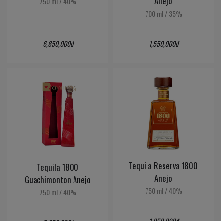
Anejo
750 ml
/
40%
700 ml
/
35%
6,850,000đ
1,550,000đ
Tequila Reserva 1800
Tequila 1800
Anejo
Guachimonton Anejo
750 ml
/
40%
750 ml
/
40%
1,050,000đ