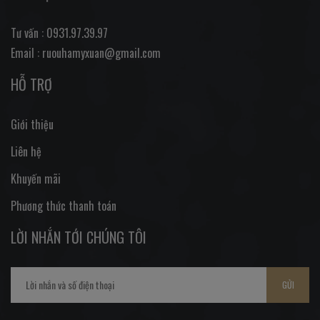
Tư vấn : 0931.97.39.97
Email : ruouhamyxuan@gmail.com
HỖ TRỢ
Giới thiệu
Liên hệ
Khuyến mãi
Phương thức thanh toán
LỜI NHẮN TỚI CHÚNG TÔI
GỬI