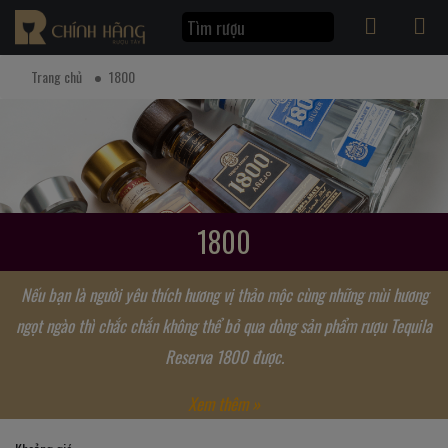
Trang chủ
1800
1800
Nếu bạn là người yêu thích hương vị thảo mộc cùng những mùi hương
ngọt ngào thì chắc chắn không thể bỏ qua dòng sản phẩm rượu Tequila
Reserva 1800 được.
Xem thêm »