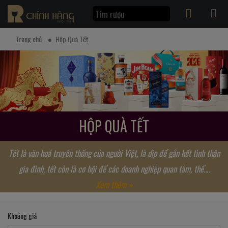
Trang chủ
Hộp Quà Tết
HỘP QUÀ TẾT
Tết là văn hoá truyền thống của người Việt, là dịp để gắn kết tình thân
gia đình, tết còn là cơ hội để các doanh nghiệp quan tâm, thể....
Xem thêm »
Khoảng giá