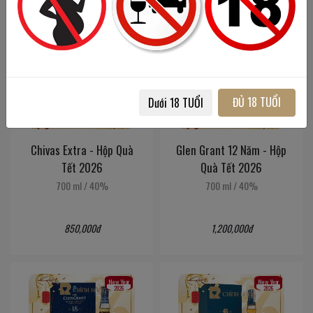
New Year
New Year
2026
2026
ĐỦ 18 TUỔI
Dưới 18 TUỔI
Chivas Extra - Hộp Quà
Glen Grant 12 Năm - Hộp
Tết 2026
Quà Tết 2026
700 ml
/
40%
700 ml
/
40%
850,000đ
1,200,000đ
New Year
New Year
2026
2026