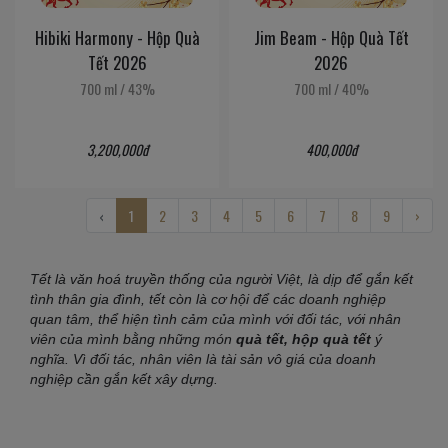
Hibiki Harmony - Hộp Quà
Jim Beam - Hộp Quà Tết
Tết 2026
2026
700 ml
/
43%
700 ml
/
40%
3,200,000đ
400,000đ
‹
1
2
3
4
5
6
7
8
9
›
Tết là văn hoá truyền thống của người Việt, là dịp để gắn kết
tình thân gia đình, tết còn là cơ hội để các doanh nghiệp
quan tâm, thể hiện tình cảm của mình với đối tác, với nhân
viên của mình bằng những món
quà tết, hộp quà tết
ý
nghĩa. Vì đối tác, nhân viên là tài sản vô giá của doanh
nghiệp cần gắn kết xây dựng.