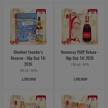
New Year
New Year
2026
2026
Glenlivet Founder's
Hennessy VSOP Deluxe -
Reserve - Hộp Quà Tết
Hộp Quà Tết 2026
2026
700 ml
/
40%
700 ml
/
40%
1,200,000đ
1,700,000đ
New Year
New Year
2026
2026