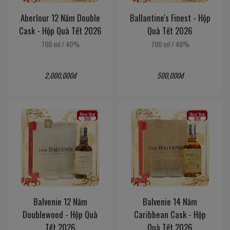
Aberlour 12 Năm Double
Ballantine's Finest - Hộp
Cask - Hộp Quà Tết 2026
Quà Tết 2026
700 ml
/
40%
700 ml
/
40%
2,000,000đ
500,000đ
New Year
New Year
2026
2026
Balvenie 12 Năm
Balvenie 14 Năm
Doublewood - Hộp Quà
Caribbean Cask - Hộp
Tết 2026
Quà Tết 2026