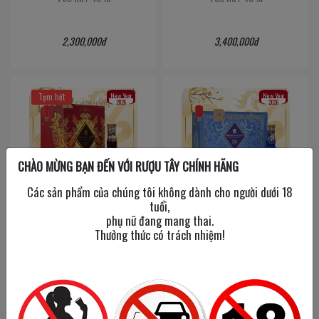
2,300,000đ
3,400,000đ
New Year
New Year
Tạm hết
2026
2026
CHÀO MỪNG BẠN ĐẾN VỚI RƯỢU TÂY CHÍNH HÃNG
Các sản phẩm của chúng tôi không dành cho người dưới 18
tuổi,
Chivas 24 Năm - Hộp Quà
Chivas 26 Năm - Hộp Quà
phụ nữ đang mang thai.
Tết 2026
Tết 2026
Thưởng thức có trách nhiệm!
700 ml
/
40%
700 ml
/
40%
5,100,000đ
10,500,000đ