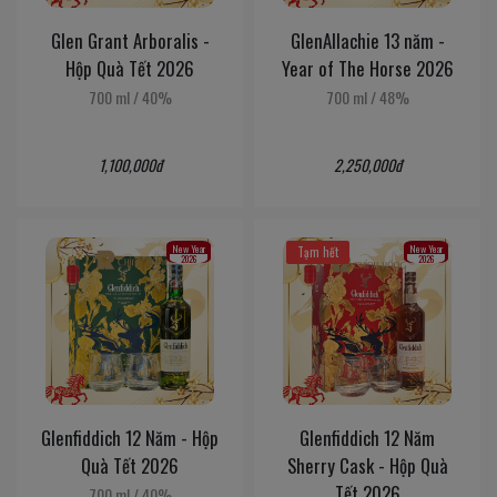
Glen Grant Arboralis -
GlenAllachie 13 năm -
Hộp Quà Tết 2026
Year of The Horse 2026
700 ml
/
40%
700 ml
/
48%
1,100,000đ
2,250,000đ
New Year
New Year
Tạm hết
2026
2026
Glenfiddich 12 Năm - Hộp
Glenfiddich 12 Năm
Quà Tết 2026
Sherry Cask - Hộp Quà
Tết 2026
700 ml
/
40%