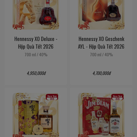
Hennessy XO Deluxe -
Hennessy XO Geschenk
Hộp Quà Tết 2026
AYL - Hộp Quà Tết 2026
700 ml
/
40%
700 ml
/
40%
4,950,000đ
4,700,000đ
New Year
New Year
2026
2026