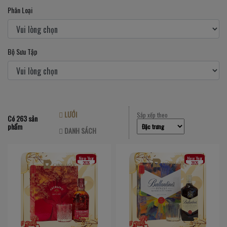
Phân Loại
Bộ Sưu Tập
LƯỚI
Sắp xếp theo
Có 263 sản
phẩm
DANH SÁCH
New Year
New Year
2026
2026