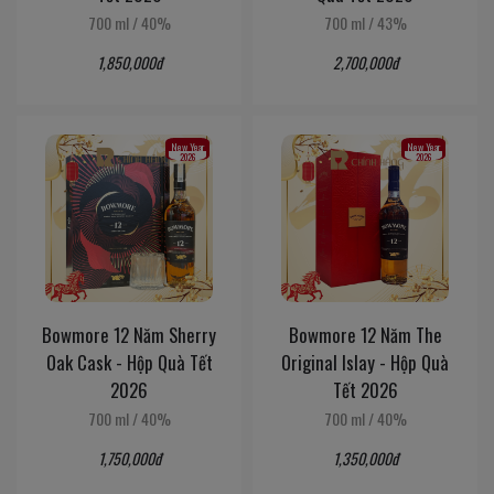
700 ml
/
40%
700 ml
/
43%
1,850,000đ
2,700,000đ
New Year
New Year
2026
2026
Bowmore 12 Năm Sherry
Bowmore 12 Năm The
Oak Cask - Hộp Quà Tết
Original Islay - Hộp Quà
2026
Tết 2026
700 ml
/
40%
700 ml
/
40%
1,750,000đ
1,350,000đ