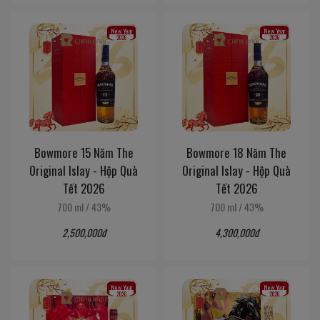
New Year
New Year
2026
2026
Bowmore 15 Năm The
Bowmore 18 Năm The
Original Islay - Hộp Quà
Original Islay - Hộp Quà
Tết 2026
Tết 2026
700 ml
/
43%
700 ml
/
43%
2,500,000đ
4,300,000đ
New Year
New Year
2026
2026