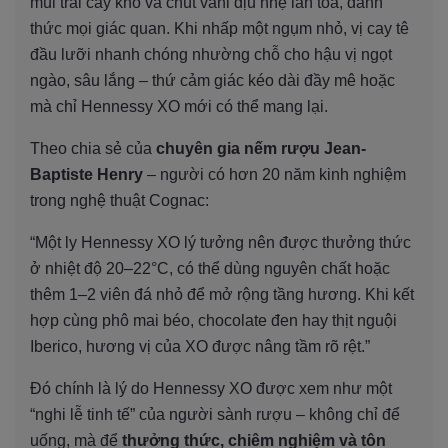
mùi trái cây khô và chút vani dịu nhẹ lan tỏa, đánh
thức mọi giác quan. Khi nhấp một ngụm nhỏ, vị cay tê
đầu lưỡi nhanh chóng nhường chỗ cho hậu vị ngọt
ngào, sâu lắng – thứ cảm giác kéo dài đầy mê hoặc
mà chỉ Hennessy XO mới có thể mang lại.
Theo chia sẻ của
chuyên gia nếm rượu Jean-
Baptiste Henry
– người có hơn 20 năm kinh nghiệm
trong nghệ thuật Cognac:
“Một ly Hennessy XO lý tưởng nên được thưởng thức
ở nhiệt độ 20–22°C, có thể dùng nguyên chất hoặc
thêm 1–2 viên đá nhỏ để mở rộng tầng hương. Khi kết
hợp cùng phô mai béo, chocolate đen hay thịt nguội
Iberico, hương vị của XO được nâng tầm rõ rệt.”
Đó chính là lý do Hennessy XO được xem như một
“nghi lễ tinh tế” của người sành rượu – không chỉ để
uống, mà để
thưởng thức, chiêm nghiệm và tôn