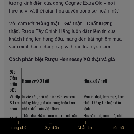
tượng kinh điển của dòng Cognac Extra Old – nơi
hương vị và thời gian hòa quyện trong sự hoàn mỹ.”
Với cam kết “
Hàng thật – Giá thật – Chất lượng
thật
”, Rượu Tây Chính Hãng luôn đặt niềm tin của
khách hàng lên hàng đầu, mang đến trải nghiệm mua
sắm minh bạch, đẳng cấp và hoàn toàn yên tâm.
Cách phân biệt Rượu Hennessy XO thật và giả
Đặc
điểm
Hennessy XO thật
Hàng giả / nhái
nhận
biết
Vỏ hộp
In sắc nét, chữ nổi tinh xảo, có tem
Màu in nhợt, lem mực, tem
& tem
chống hàng giả của hãng hoặc tem
thiếu thông tin hoặc dán
nhãn
nhập khẩu của Việt Nam
lệch
Thân chai khắc chùm nho rõ nét, cân
Hoa văn mờ, méo mó, chữ
Thiết
đối, đáy chai có dập nổi logo
khắc thô, thủy tinh không
kế chai
“Hennessy” sắc sảo
trong
Trang chủ
Gọi điện
Nhắn tin
Liên hệ