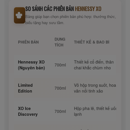
SO SÁNH CÁC PHIÊN BẢN
HENNESSY XO
Bảng giúp bạn chọn phiên bản phù hợp: thưởng thức,
biếu tặng hay sưu tầm.
DUNG
PHIÊN BẢN
THIẾT KẾ & BAO BÌ
TÍCH
Hennessy XO
Thiết kế cổ điển, thân
700ml
(Nguyên bản)
chai khắc chùm nho
Limited
Vỏ hộp trong suốt, hoa
700ml
Edition
văn nổi tinh xảo
XO Ice
Hộp pha lê, thiết kế uống
700ml
Discovery
lạnh