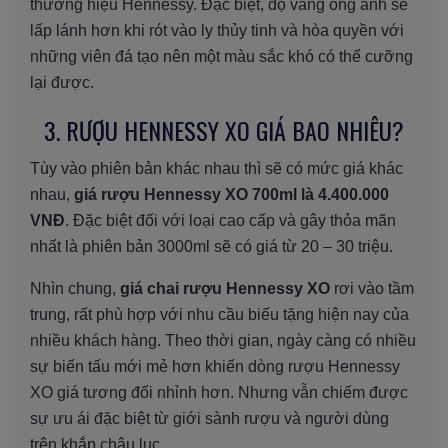
thương hiệu Hennessy. Đặc biệt, độ vàng óng ánh sẽ
lấp lánh hơn khi rót vào ly thủy tinh và hòa quyền với
những viên đá tạo nên một màu sắc khó có thể cưỡng
lại được.
3. RƯỢU HENNESSY XO GIÁ BAO NHIÊU?
Tùy vào phiên bản khác nhau thì sẽ có mức giá khác
nhau,
giá rượu Hennessy XO 700ml là 4.400.000
VNĐ
. Đặc biệt đối với loại cao cấp và gây thỏa mãn
nhất là phiên bản 3000ml sẽ có giá từ 20 – 30 triệu.
Nhìn chung,
giá chai rượu Hennessy XO
rơi vào tầm
trung, rất phù hợp với nhu cầu biếu tặng hiện nay của
nhiều khách hàng. Theo thời gian, ngày càng có nhiều
sự biến tấu mới mẻ hơn khiến dòng rượu Hennessy
XO giá tương đối nhỉnh hơn. Nhưng vẫn chiếm được
sự ưu ái đặc biệt từ giới sành rượu và người dùng
trên khắp châu lục.