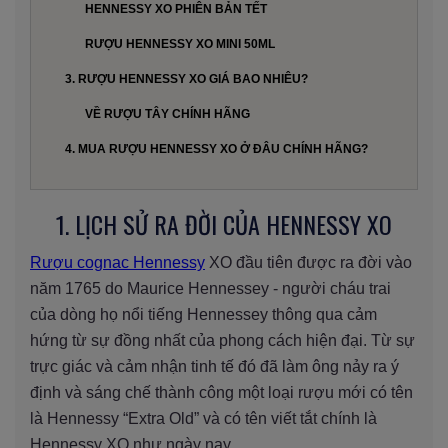
HENNESSY XO PHIÊN BẢN TẾT
RƯỢU HENNESSY XO MINI 50ML
3. RƯỢU HENNESSY XO GIÁ BAO NHIÊU?
VỀ RƯỢU TÂY CHÍNH HÃNG
4. MUA RƯỢU HENNESSY XO Ở ĐÂU CHÍNH HÃNG?
1. LỊCH SỬ RA ĐỜI CỦA HENNESSY XO
Rượu cognac Hennessy
XO đầu tiên được ra đời vào
năm 1765 do Maurice Hennessey - người cháu trai
của dòng họ nổi tiếng Hennessey thông qua cảm
hứng từ sự đồng nhất của phong cách hiện đại. Từ sự
trực giác và cảm nhận tinh tế đó đã làm ông nảy ra ý
định và sáng chế thành công một loại rượu mới có tên
là Hennessy “Extra Old” và có tên viết tắt chính là
Hennessy XO như ngày nay.