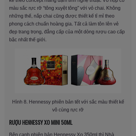
kế theo concept mang đậm tính nghệ thuật. Vỏ hộp có
màu sắc rực rỡ “tông xuyệt tông” với vỏ chai. Không
những thế, nắp chai cũng được thiết kế tỉ mỉ theo
phong cách chuẩn hoàng gia. Tất cả làm tôn lên vẻ
đẹp trang trọng, đẳng cấp của một dòng rượu cao cấp
bậc nhất thế giới.
Hình 8. Hennessy phiên bản tết với sắc màu thiết kế
vô cùng rực rỡ
RƯỢU HENNESSY XO MINI 50ML
Bên cạnh phiên bản Hennessy Xo 350ml thì Nhà