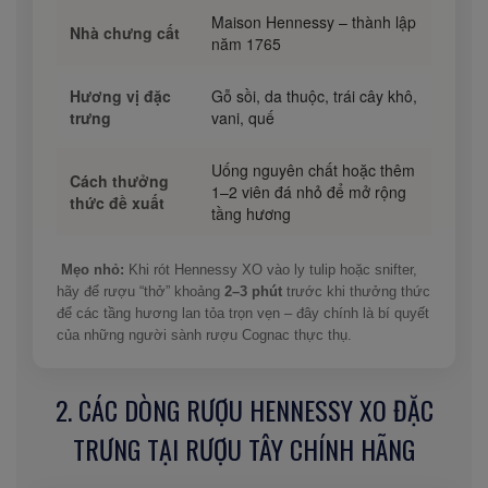
Maison Hennessy – thành lập
Nhà chưng cất
năm 1765
Hương vị đặc
Gỗ sồi, da thuộc, trái cây khô,
trưng
vani, quế
Uống nguyên chất hoặc thêm
Cách thưởng
1–2 viên đá nhỏ để mở rộng
thức đề xuất
tầng hương
Mẹo nhỏ:
Khi rót Hennessy XO vào ly tulip hoặc snifter,
hãy để rượu “thở” khoảng
2–3 phút
trước khi thưởng thức
để các tầng hương lan tỏa trọn vẹn – đây chính là bí quyết
của những người sành rượu Cognac thực thụ.
2. CÁC DÒNG RƯỢU HENNESSY XO ĐẶC
TRƯNG TẠI RƯỢU TÂY CHÍNH HÃNG