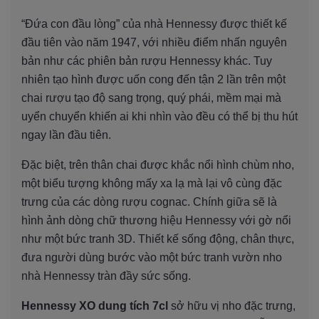
“Đứa con đầu lòng” của nhà Hennessy được thiết kế
đầu tiên vào năm 1947, với nhiều điểm nhấn nguyên
bản như các phiên bản rượu Hennessy khác. Tuy
nhiên tạo hình được uốn cong đến tận 2 lần trên một
chai rượu tạo độ sang trọng, quý phái, mềm mại mà
uyển chuyển khiến ai khi nhìn vào đều có thể bị thu hút
ngay lần đầu tiên.
Đặc biệt, trên thân chai được khắc nổi hình chùm nho,
một biểu tượng không mấy xa lạ mà lại vô cùng đặc
trưng của các dòng rượu cognac. Chính giữa sẽ là
hình ảnh dòng chữ thương hiệu Hennessy với gờ nổi
như một bức tranh 3D. Thiết kế sống động, chân thực,
đưa người dùng bước vào một bức tranh vườn nho
nhà Hennessy tràn đầy sức sống.
Hennessy XO dung tích 7cl
sở hữu vị nho đặc trưng,