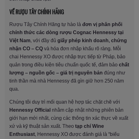
VỀ RƯỢU TÂY CHÍNH HÃNG
Rượu Tây Chính Hãng tự hào là
đơn vị phân phối
chính thức các dòng rượu Cognac Hennessy tại
Việt Nam
, với đầy đủ
giấy phép kinh doanh, chứng
nhận CO – CQ
và hóa đơn nhập khẩu rõ ràng. Mỗi
chai Hennessy XO được nhập trực tiếp từ Pháp, bảo
quản trong điều kiện tiêu chuẩn quốc tế, đảm bảo
chất
lượng – nguồn gốc – giá trị nguyên bản
đúng như
tinh thần mà nhà Hennessy đã gìn giữ hơn 250 năm
qua.
Chúng tôi duy trì mối quan hệ hợp tác chặt chẽ với
Hennessy Official
nhằm cập nhật những phiên bản
giới hạn mới nhất, cùng các thông tin xác thực về xuất
xứ và kỹ thuật sản xuất. Theo
tạp chí Wine
Enthusiast
, Hennessy XO được đánh giá là “biểu