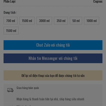
Phân Loại:
Cognac
Dung tích :
700 ml
1500 ml
3000 ml
350 ml
50 ml
1000 ml
1500 ml
Chat Zalo với chúng tôi
Nhắn tin Messenger với chúng tôi
Để lại số điện thoại của bạn để được chúng tôi tư vấn
Giao hàng toàn quốc
Nhận hàng & thanh toán tiền tại nhà, ship hàng siêu nhanh