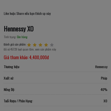
Like hoặc Share nếu bạn thích sp này
Hennessy XO
Tình trạng:
Còn hàng
Đánh giá sản phẩm:
Đã có 45729 lượt quan tâm, xem sản phẩm này
Giá tham khảo:
4,400,000đ
Thương hiệu:
Hennessy
Xuất xứ:
Pháp
Nồng Độ:
40%
Tuổi Rượu / Phân Hạng:
XO