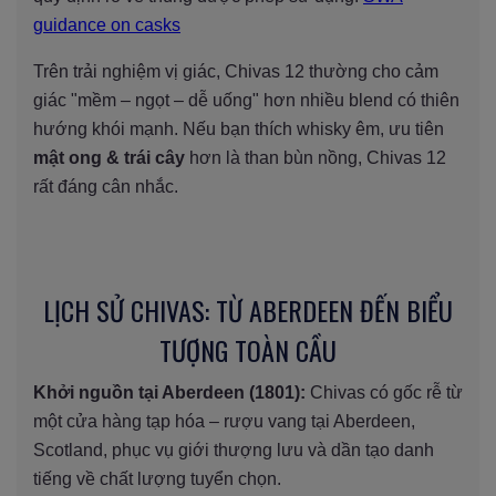
guidance on casks
Trên trải nghiệm vị giác, Chivas 12 thường cho cảm
giác "mềm – ngọt – dễ uống" hơn nhiều blend có thiên
hướng khói mạnh. Nếu bạn thích whisky êm, ưu tiên
mật ong & trái cây
hơn là than bùn nồng, Chivas 12
rất đáng cân nhắc.
LỊCH SỬ CHIVAS: TỪ ABERDEEN ĐẾN BIỂU
TƯỢNG TOÀN CẦU
Khởi nguồn tại Aberdeen (1801):
Chivas có gốc rễ từ
một cửa hàng tạp hóa – rượu vang tại Aberdeen,
Scotland, phục vụ giới thượng lưu và dần tạo danh
tiếng về chất lượng tuyển chọn.