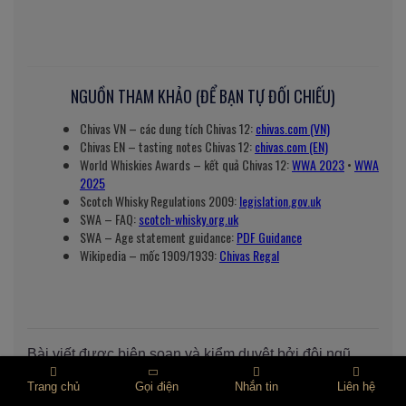
NGUỒN THAM KHẢO (ĐỂ BẠN TỰ ĐỐI CHIẾU)
Chivas VN – các dung tích Chivas 12:
chivas.com (VN)
Chivas EN – tasting notes Chivas 12:
chivas.com (EN)
World Whiskies Awards – kết quả Chivas 12:
WWA 2023
•
WWA
2025
Scotch Whisky Regulations 2009:
legislation.gov.uk
SWA – FAQ:
scotch-whisky.org.uk
SWA – Age statement guidance:
PDF Guidance
Wikipedia – mốc 1909/1939:
Chivas Regal
Bài viết được biên soạn và kiểm duyệt bởi đội ngũ
Rượu Tây Chính Hãng — showroom Hà Mỹ Xuân.
Trang chủ
Gọi điện
Nhắn tin
Liên hệ
Cập nhật lần cuối: tháng 6/2026.