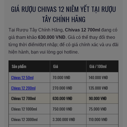
GIÁ RƯỢU CHIVAS 12 NIÊM YẾT TẠI RƯỢU
TÂY CHÍNH HÃNG
Tại Rượu Tây Chính Hãng,
Chivas 12 700ml
đang có
giá tham khảo
630.000 VNĐ
. Giá có thể thay đổi theo
từng thời điểm/đợt nhập; để có giá chính xác và ưu đãi
hiện hành, bạn vui lòng gọi hotline.
Sản phẩm
Giá
Giá / 100ml
Chivas 12 50ml
70.000 VNĐ
140.000 VNĐ
Chivas 12 200ml
270.000 VNĐ
135.000 VNĐ
Chivas 12 700ml
630.000 VNĐ
90.000 VNĐ
Chivas 12 1000ml
750.000 VNĐ
75.000 VNĐ
Chivas 12 3000ml
3.300.000 VNĐ
110.000 VNĐ