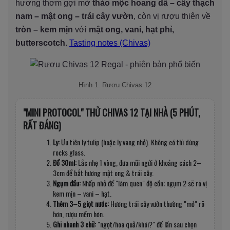
hương thơm gợi mở
thảo mộc hoang dã – cây thạch
nam – mật ong – trái cây vườn
, còn vị rượu thiên về
tròn – kem mịn
với
mật ong, vani, hạt phỉ,
butterscotch
.
Tasting notes (Chivas)
Hình 1. Rượu Chivas 12
"MINI PROTOCOL" THỬ CHIVAS 12 TẠI NHÀ (5 PHÚT,
RẤT ĐÁNG)
Ly:
Ưu tiên ly tulip (hoặc ly vang nhỏ). Không có thì dùng
rocks glass.
Đổ 30ml:
Lắc nhẹ 1 vòng, đưa mũi ngửi ở khoảng cách 2–
3cm để bắt hương mật ong & trái cây.
Ngụm đầu:
Nhấp nhỏ để "làm quen" độ cồn; ngụm 2 sẽ rõ vị
kem mịn – vani – hạt.
Thêm 3–5 giọt nước:
Hương trái cây vườn thường "mở" rõ
hơn, rượu mềm hơn.
Ghi nhanh 3 chữ:
"ngọt/hoa quả/khói?" để lần sau chọn