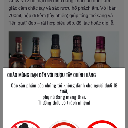
Chivas 12 nổi bật bởi hình dáng chai cân đối, cảm
giác cầm chắc tay và sắc rượu hổ phách ấm. Với bản
700ml, hộp đi kèm (tùy phiên) giúp tổng thể sang và
"lên quà" đẹp – rất hợp biếu sếp, đối tác hoặc dịp lễ.
CHÀO MỪNG BẠN ĐẾN VỚI RƯỢU TÂY CHÍNH HÃNG
Các sản phẩm của chúng tôi không dành cho người dưới 18
tuổi,
phụ nữ đang mang thai.
Thưởng thức có trách nhiệm!
Hình 2. Thiết kế Chivas 12