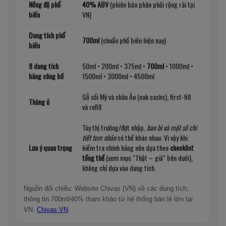
Nồng độ phổ
40% ABV
(phiên bản phân phối rộng rãi tại
biến
VN)
Dung tích phổ
700ml
(chuẩn phổ biến hiện nay)
biến
8 dung tích
50ml • 200ml • 375ml •
700ml
• 1000ml •
hãng công bố
1500ml • 3000ml • 4500ml
Gỗ sồi Mỹ và châu Âu (oak casks), first-fill
Thùng ủ
và refill
Tùy thị trường/đợt nhập,
bao bì và một số chi
tiết tem nhãn
có thể khác nhau. Vì vậy khi
Lưu ý quan trọng
kiểm tra chính hãng nên dựa theo
checklist
tổng thể
(xem mục "Thật – giả" bên dưới),
không chỉ dựa vào dung tích.
Nguồn đối chiếu: Website Chivas (VN) về các dung tích;
thông tin 700ml/40% tham khảo từ hệ thống bán lẻ lớn tại
VN.
Chivas VN