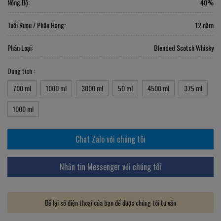
Nồng Độ:
40%
Tuổi Rượu / Phân Hạng:
12 năm
Phân Loại:
Blended Scotch Whisky
Dung tích :
700 ml
1000 ml
3000 ml
50 ml
4500 ml
375 ml
1000 ml
Chat Zalo với chúng tôi
Nhắn tin Messenger với chúng tôi
Để lại số điện thoại của bạn để được chúng tôi tư vấn