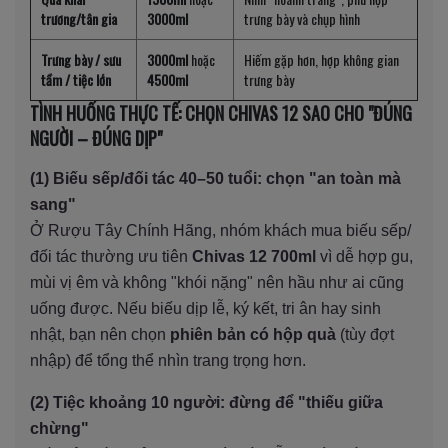
trương/tân gia
3000ml
trưng bày và chụp hình
Trưng bày / sưu
3000ml
hoặc
Hiếm gặp hơn, hợp không gian
tầm / tiệc lớn
4500ml
trưng bày
TÌNH HUỐNG THỰC TẾ: CHỌN CHIVAS 12 SAO CHO "ĐÚNG
NGƯỜI – ĐÚNG DỊP"
(1) Biếu sếp/đối tác 40–50 tuổi: chọn "an toàn mà
sang"
Ở Rượu Tây Chính Hãng, nhóm khách mua biếu sếp/
đối tác thường ưu tiên
Chivas 12 700ml
vì dễ hợp gu,
mùi vị êm và không "khói nặng" nên hầu như ai cũng
uống được. Nếu biếu dịp lễ, ký kết, tri ân hay sinh
nhật, bạn nên chọn
phiên bản có hộp quà
(tùy đợt
nhập) để tổng thể nhìn trang trọng hơn.
(2) Tiệc khoảng 10 người: đừng để "thiếu giữa
chừng"