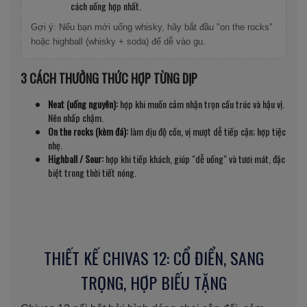
cách uống hợp nhất.
Gợi ý: Nếu bạn mới uống whisky, hãy bắt đầu "on the rocks"
hoặc highball (whisky + soda) để dễ vào gu.
3 CÁCH THƯỞNG THỨC HỢP TỪNG DỊP
Neat (uống nguyên):
hợp khi muốn cảm nhận trọn cấu trúc và hậu vị.
Nên nhấp chậm.
On the rocks (kèm đá):
làm dịu độ cồn, vị mượt dễ tiếp cận; hợp tiệc
nhẹ.
Highball / Sour:
hợp khi tiếp khách, giúp "dễ uống" và tươi mát, đặc
biệt trong thời tiết nóng.
THIẾT KẾ CHIVAS 12: CỔ ĐIỂN, SANG
TRỌNG, HỢP BIẾU TẶNG