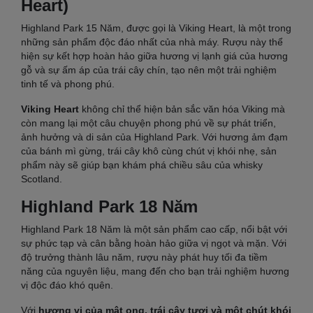
Heart)
Highland Park 15 Năm, được gọi là Viking Heart, là một trong
những sản phẩm độc đáo nhất của nhà máy. Rượu này thể
hiện sự kết hợp hoàn hảo giữa hương vị lạnh giá của hương
gỗ và sự ấm áp của trái cây chín, tạo nên một trải nghiệm
tinh tế và phong phú.
Viking Heart
không chỉ thể hiện bản sắc văn hóa Viking mà
còn mang lại một câu chuyện phong phú về sự phát triển,
ảnh hưởng và di sản của Highland Park. Với hương ảm đạm
của bánh mì gừng, trái cây khô cùng chút vị khói nhẹ, sản
phẩm này sẽ giúp bạn khám phá chiều sâu của whisky
Scotland.
Highland Park 18 Năm
Highland Park 18 Năm là một sản phẩm cao cấp, nổi bật với
sự phức tạp và cân bằng hoàn hảo giữa vị ngọt và mặn. Với
độ trưởng thành lâu năm, rượu này phát huy tối đa tiềm
năng của nguyên liệu, mang đến cho bạn trải nghiệm hương
vị độc đáo khó quên.
Với
hương vị của mật ong, trái cây tươi và một chút khói