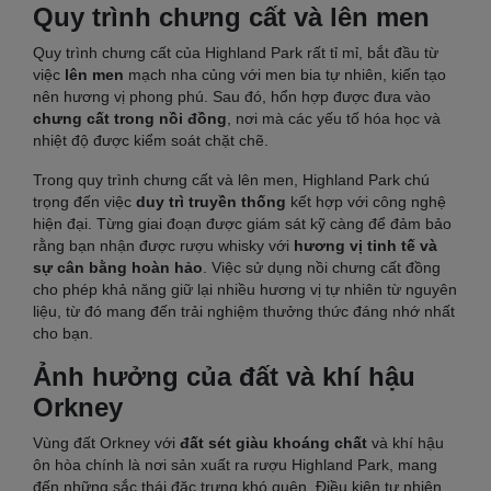
Quy trình chưng cất và lên men
Quy trình chưng cất của Highland Park rất tỉ mỉ, bắt đầu từ
việc
lên men
mạch nha củng với men bia tự nhiên, kiến tạo
nên hương vị phong phú. Sau đó, hổn hợp được đưa vào
chưng cất trong nồi đồng
, nơi mà các yếu tố hóa học và
nhiệt độ được kiểm soát chặt chẽ.
Trong quy trình chưng cất và lên men, Highland Park chú
trọng đến việc
duy trì truyền thống
kết hợp với công nghệ
hiện đại. Từng giai đoạn được giám sát kỹ càng để đảm bảo
rằng bạn nhận được rượu whisky với
hương vị tinh tế và
sự cân bằng hoàn hảo
. Việc sử dụng nồi chưng cất đồng
cho phép khả năng giữ lại nhiều hương vị tự nhiên từ nguyên
liệu, từ đó mang đến trải nghiệm thưởng thức đáng nhớ nhất
cho bạn.
Ảnh hưởng của đất và khí hậu
Orkney
Vùng đất Orkney với
đất sét giàu khoáng chất
và khí hậu
ôn hòa chính là nơi sản xuất ra rượu Highland Park, mang
đến những sắc thái đặc trưng khó quên. Điều kiện tự nhiên