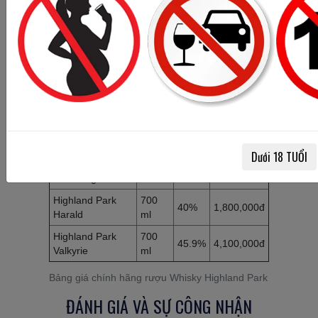
Highland Park 16
700
44.5%
2,300,000đ
Năm
ml
Highland Park 16
700
Năm Twisted
46.7%
3,500,000đ
ml
Tatto
Highland Park 18
700
40%
5,400,000đ
Năm
ml
Highland Park 25
700
46%
Liên hệ
Năm
ml
Dưới 18 TUỔI
Highland Park
700
46.8%
3,500,000đ
Dark Origins
ml
Highland Park
700
40%
1,800,000đ
Harald
ml
Highland Park
700
45.9%
4,100,000đ
Valkyrie
ml
Bảng giá chính hãng rượu Whisky Highland Park
ĐÁNH GIÁ VÀ SỰ CÔNG NHẬN