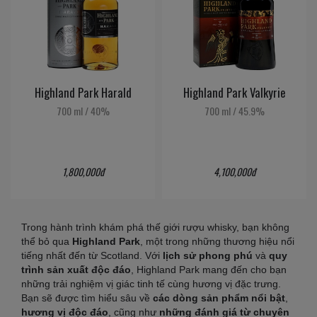
Highland Park Harald
Highland Park Valkyrie
700 ml
/
40%
700 ml
/
45.9%
1,800,000đ
4,100,000đ
Trong hành trình khám phá thế giới rượu whisky, bạn không
thể bỏ qua
Highland Park
, một trong những thương hiệu nổi
tiếng nhất đến từ Scotland. Với
lịch sử phong phú
và
quy
trình sản xuất độc đáo
, Highland Park mang đến cho bạn
những trải nghiệm vị giác tinh tế cùng hương vị đặc trưng.
Bạn sẽ được tìm hiểu sâu về
các dòng sản phẩm nổi bật
,
hương vị độc đáo
, cũng như
những đánh giá từ chuyên