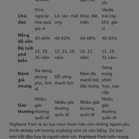
sồi
Khói,
Vanila,
Chủ
ngọt từ
Lê, táo, mật
Khói, đất,
trái cây
đạo
hoa quả,
ong
mặn
khô, gia
gia vị
vị
Nồng
40-46%
40-43%
43-48%
40-43%
độ cồn
Độ tuổi
12, 18,
12, 15, 18
16, 12
12, 18,
phổ
25 năm
năm
năm
21 năm
biến
Sang
Đa dạng,
Đánh
Đậm đà,
trọng,
phong
Dễ uống,
giá
mạnh mẽ,
phức
phú, tinh
thanh lịch
chung
đặc trưng
hợp, cao
tế
cấp
Nhiều
Nhiều
Nhiều giải
Nhiều giải
Giải
giải
giải
thưởng
thưởng
thưởng
thưởng
thưởng
quốc tế
quốc tế
quốc tế
quốc tế
Highland Park là sự lựa chọn hoàn hảo cho những người yêu
thích whisky với hương vị phong phú và cân bằng. Dù bạn
mới bắt đầu hay là người sành sỏi, Highland Park luôn mang