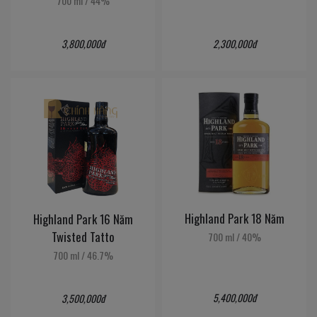
700 ml
/
44%
3,800,000đ
2,300,000đ
Highland Park 18 Năm
Highland Park 16 Năm
Twisted Tatto
700 ml
/
40%
700 ml
/
46.7%
5,400,000đ
3,500,000đ