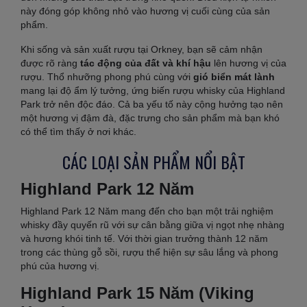
này đóng góp không nhỏ vào hương vị cuối cùng của sản
phẩm.
Khi sống và sản xuất rượu tại Orkney, bạn sẽ cảm nhận
được rõ ràng
tác động của đất và khí hậu
lên hương vị của
rượu. Thổ nhưỡng phong phú cùng với
gió biển mát lành
mang lại độ ẩm lý tưởng, ứng biến rượu whisky của Highland
Park trở nên độc đáo. Cả ba yếu tố này cộng hưởng tạo nên
một hương vị đậm đà, đặc trưng cho sản phẩm mà bạn khó
có thể tìm thấy ở nơi khác.
CÁC LOẠI SẢN PHẨM NỔI BẬT
Highland Park 12 Năm
Highland Park 12 Năm mang đến cho bạn một trải nghiệm
whisky đầy quyến rũ với sự cân bằng giữa vị ngọt nhẹ nhàng
và hương khói tinh tế. Với thời gian trưởng thành 12 năm
trong các thùng gỗ sồi, rượu thể hiện sự sâu lắng và phong
phú của hương vị.
Highland Park 15 Năm (Viking