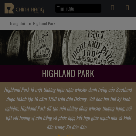
Trang chủ
Highland Park
HIGHLAND PARK
Highland Park là một thương hiệu rượu whisky danh tiếng của Scotland,
được thành lập từ năm 1798 trên đảo Orkney. Với hơn hai thế kỷ kinh
nghiệm, Highland Park đã tạo nên những dòng whisky thượng hạng, nổi
bật với hương vị cân bằng và phức hợp, kết hợp giữa mạch nha và khói
đặc trưng. Sự độc đáo....