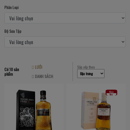
Phân Loại
Bộ Sưu Tập
LƯỚI
Sắp xếp theo
Có 10 sản
phẩm
DANH SÁCH
New
New