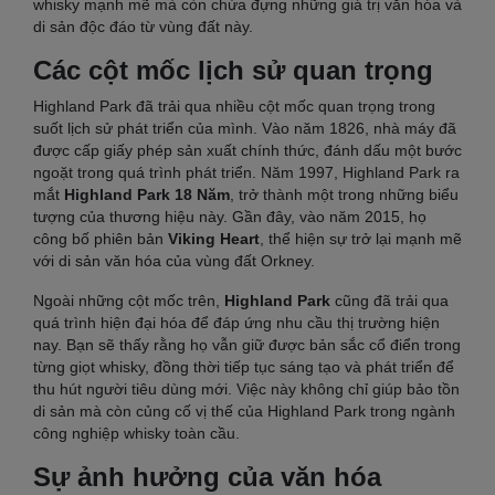
whisky mạnh mẽ mà còn chứa đựng những giá trị văn hóa và
di sản độc đáo từ vùng đất này.
Các cột mốc lịch sử quan trọng
Highland Park đã trải qua nhiều cột mốc quan trọng trong
suốt lịch sử phát triển của mình. Vào năm 1826, nhà máy đã
được cấp giấy phép sản xuất chính thức, đánh dấu một bước
ngoặt trong quá trình phát triển. Năm 1997, Highland Park ra
mắt
Highland Park 18 Năm
, trở thành một trong những biểu
tượng của thương hiệu này. Gần đây, vào năm 2015, họ
công bố phiên bản
Viking Heart
, thể hiện sự trở lại mạnh mẽ
với di sản văn hóa của vùng đất Orkney.
Ngoài những cột mốc trên,
Highland Park
cũng đã trải qua
quá trình hiện đại hóa để đáp ứng nhu cầu thị trường hiện
nay. Bạn sẽ thấy rằng họ vẫn giữ được bản sắc cổ điển trong
từng giọt whisky, đồng thời tiếp tục sáng tạo và phát triển để
thu hút người tiêu dùng mới. Việc này không chỉ giúp bảo tồn
di sản mà còn củng cố vị thế của Highland Park trong ngành
công nghiệp whisky toàn cầu.
Sự ảnh hưởng của văn hóa