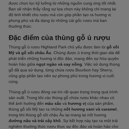
được chọn lọc kỹ lưỡng từ những nguồn cung ứng tốt nhất.
Bạn sẽ nhận thấy rằng sự lựa chọn này không chỉ mang lại
độ tinh khiết cho rượu mà còn góp phần tạo ra hương vị
phong phú và đa dạng từ những cái gốc rượu mà bạn
thưởng thức.
Đặc điểm của thùng gỗ ủ rượu
Thùng gỗ ủ rượu Highland Park chủ yếu được làm từ
gỗ sồi
Mỹ và gỗ sồi châu Âu
. Chúng được ủ trong thời gian dài để
phát triển những hương vị độc đáo, mang đến sự hòa quyện
hoàn hảo giữa
ngọt ngào và cay nồng
. Việc sử dụng thùng
gỗ đã qua sử dụng, từng chứa rượu Bourbon hay Sherry,
cũng góp phần tạo nên sự phong phú trong hương vị cuối
cùng.
Thùng gỗ ủ rượu đóng vai trò rất quan trọng trong quá trình
sản xuất. Trong khi các thùng gỗ chứa rượu khác nhau có
thể ảnh hưởng đến
màu sắc
và
hương vị
của sản phẩm,
thùng gỗ sồi Mỹ tạo ra những
nốt hương vani và caramel
,
trong khi thùng gỗ sồi châu Âu lại mang lại nốt hương
đường nâu và trái cây khô
. Sự kết hợp này tạo ra một trải
nghiệm thưởng thức rượu thực sự độc đáo và hoàn hảo cho