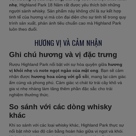
nhẹ
, Highland Park 18 Năm rất được yêu thích bởi những
người sành whisky. Sản phẩm này không chỉ là sự kết hợp
tinh tế của hương vị mà còn đại diện cho sự tinh tế trong quy
trình sản xuất, phản ánh tiêu chuẩn cao mà Highland Park
luôn theo đuổi.
HƯƠNG VỊ VÀ CẢM NHẬN
Ghi chú hương và vị đặc trưng
Rượu Highland Park nổi bật với sự hòa quyện giữa
hương
vị khói nhẹ
và
note ngọt ngào của mật ong
. Bạn sẽ cảm
nhận được
hương hoa cùng với gỗ sồi
, mang lại cảm giác
ấm cúng và phong phú. Cảm giác vị chát từ trái cây khô và
gia vị nhẹ nhàng làm tăng thêm phần đặc sắc cho trải
nghiệm thưởng thức.
So sánh với các dòng whisky
khác
Khi so sánh với các loại whisky khác, Highland Park thực sự
nổi bật nhờ vào độ cân bằng hoàn hảo giữa vị ngọt và khói.