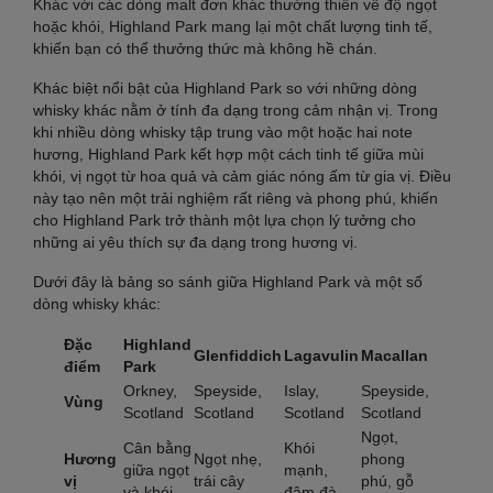
Khác với các dòng malt đơn khác thường thiên về độ ngọt
hoặc khói, Highland Park mang lại một chất lượng tinh tế,
khiến bạn có thể thưởng thức mà không hề chán.
Khác biệt nổi bật của Highland Park so với những dòng
whisky khác nằm ở tính đa dạng trong cảm nhận vị. Trong
khi nhiều dòng whisky tập trung vào một hoặc hai note
hương, Highland Park kết hợp một cách tinh tế giữa mùi
khói, vị ngọt từ hoa quả và cảm giác nóng ấm từ gia vị. Điều
này tạo nên một trải nghiệm rất riêng và phong phú, khiến
cho Highland Park trở thành một lựa chọn lý tưởng cho
những ai yêu thích sự đa dạng trong hương vị.
Dưới đây là bảng so sánh giữa Highland Park và một số
dòng whisky khác:
Đặc
Highland
Glenfiddich
Lagavulin
Macallan
điểm
Park
Orkney,
Speyside,
Islay,
Speyside,
Vùng
Scotland
Scotland
Scotland
Scotland
Ngọt,
Cân bằng
Khói
Hương
Ngọt nhẹ,
phong
giữa ngọt
mạnh,
vị
trái cây
phú, gỗ
và khói
đậm đà