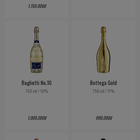
1,150,000đ
Baglietti No.10
Bottega Gold
750 ml
/
10%
750 ml
/
11%
1,000,000đ
990,000đ