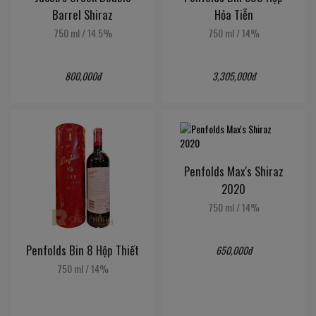
Barrel Shiraz
Hỏa Tiễn
750 ml
/
14.5%
750 ml
/
14%
800,000đ
3,305,000đ
Penfolds Max's Shiraz
2020
750 ml
/
14%
Penfolds Bin 8 Hộp Thiết
650,000đ
750 ml
/
14%