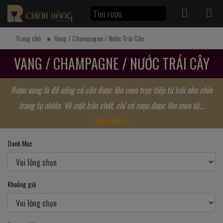
Trang chủ
Vang / Champagne / Nước Trái Cây
VANG / CHAMPAGNE / NƯỚC TRÁI CÂY
Rượu vang là đồ uống có cồn được lên men trực tiếp từ trái nho chín
trong tự nhiên. Về mặt bản chất, chỉ có rượu được lên men từ....
Xem thêm »
Danh Mục
Khoảng giá