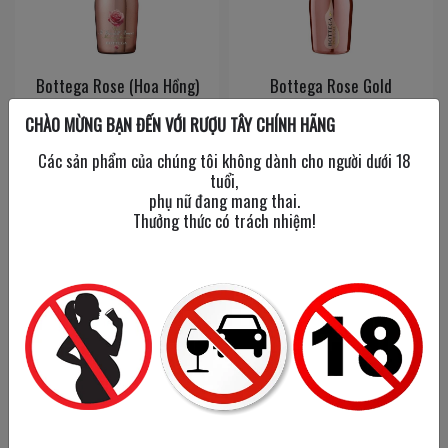
Bottega Rose (Hoa Hồng)
Bottega Rose Gold
750 ml
/
7%
750 ml
/
11.5%
CHÀO MỪNG BẠN ĐẾN VỚI RƯỢU TÂY CHÍNH HÃNG
Các sản phẩm của chúng tôi không dành cho người dưới 18
tuổi,
990,000đ
1,200,000đ
phụ nữ đang mang thai.
Thưởng thức có trách nhiệm!
Bottega Rose Gold mini
Bottega Stardust