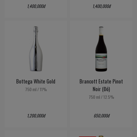
1,400,000đ
1,400,000đ
Bottega White Gold
Brancott Estate Pinot
Noir (Đỏ)
750 ml
/
11%
750 ml
/
12.5%
1,200,000đ
650,000đ