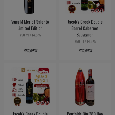
Vang M Merlot Salento
Jacob's Creek Double
Limited Edition
Barrel Cabernet
Sauvignon
750 ml
/
14.5%
750 ml
/
14.5%
850,000đ
800,000đ
Tặng
Cùng Loại
Jacob's Creek Double
Penfolds Bin 389 Hộp