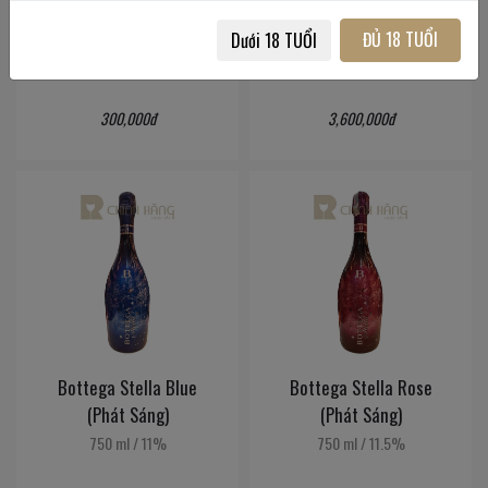
200 ml
/
11.5%
750 ml
/
11%
ĐỦ 18 TUỔI
Dưới 18 TUỔI
300,000đ
3,600,000đ
Bottega Stella Blue
Bottega Stella Rose
(Phát Sáng)
(Phát Sáng)
750 ml
/
11%
750 ml
/
11.5%