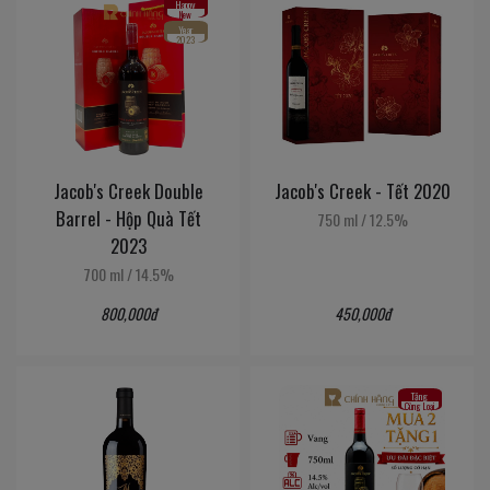
Happy
New
Year
2023
Jacob's Creek Double
Jacob's Creek - Tết 2020
Barrel - Hộp Quà Tết
750 ml
/
12.5%
2023
700 ml
/
14.5%
800,000đ
450,000đ
Tặng
Cùng Loại