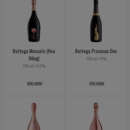
Bottega Moscato (Hoa
Bottega Prosecco Doc
Hồng)
750 ml
/
11%
750 ml
/
6.5%
990,000đ
590,000đ