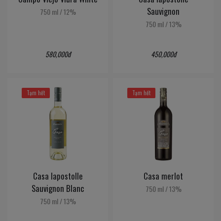
Sauvignon
750 ml
/
12%
750 ml
/
13%
580,000đ
450,000đ
Tạm hết
Tạm hết
Casa lapostolle
Casa merlot
Sauvignon Blanc
750 ml
/
13%
750 ml
/
13%