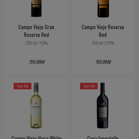
Campo Viejo Gran
Campo Viejo Reserva
Reserva Red
Red
750 ml
/
13%
750 ml
/
13%
750,000đ
750,000đ
Tạm hết
Tạm hết
Campo Viejo Viura White
Casa lapostolle