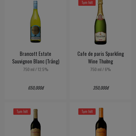
Tạm hết
Brancott Estate
Cafe de paris Sparkling
Sauvignon Blanc (Trắng)
Wine Thường
750 ml
/
12.5%
750 ml
/
6%
650,000đ
350,000đ
Tạm hết
Tạm hết