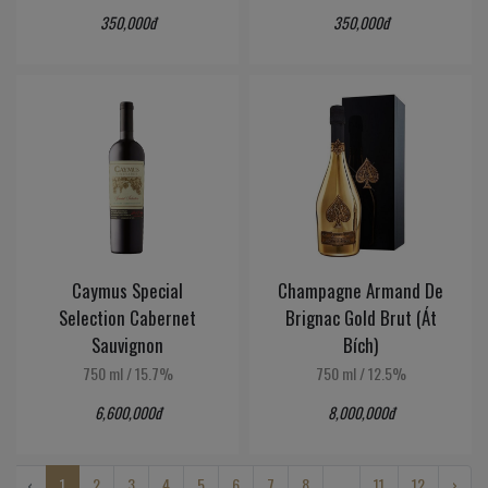
350,000đ
350,000đ
Caymus Special
Champagne Armand De
Selection Cabernet
Brignac Gold Brut (Át
Sauvignon
Bích)
750 ml
/
15.7%
750 ml
/
12.5%
6,600,000đ
8,000,000đ
‹
1
2
3
4
5
6
7
8
...
11
12
›