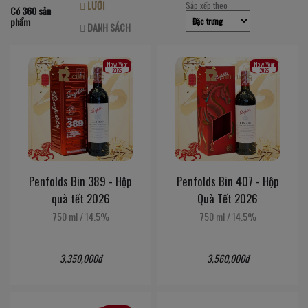
LƯỚI
Sắp xếp theo
Có 360 sản
phẩm
DANH SÁCH
New Year
New Year
2026
2026
Penfolds Bin 389 - Hộp
Penfolds Bin 407 - Hộp
quà tết 2026
Quà Tết 2026
750 ml
/
14.5%
750 ml
/
14.5%
3,350,000đ
3,560,000đ