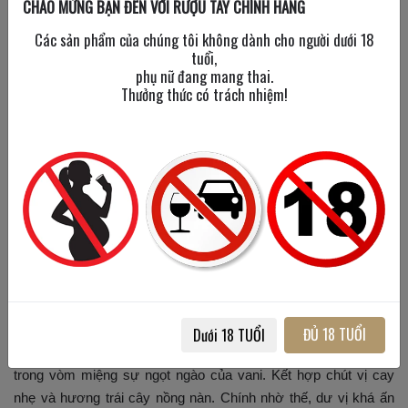
CHÀO MỪNG BẠN ĐẾN VỚI RƯỢU TÂY CHÍNH HÃNG
Các sản phẩm của chúng tôi không dành cho người dưới 18
tuổi,
phụ nữ đang mang thai.
Dòng vang chát phức hợp của nhiều hương vị tinh tế
Thưởng thức có trách nhiệm!
Jarosse 2019 được người dùng đánh giá là sở hữu cấu trúc vô
cùng mạnh mẽ. Hương vị của nó cũng rất sâu sắc. Đó là mùi
hương phức hợp của trái cây chín đỏ, Mận, của vanila và chất
tannin đậm đà. Xu hướng rất rõ nét của dòng vang chát.
Mặc dù vậy, thưởng thức
rượu vang Pháp
Jarosse 2019
vẫn
mang đến cảm giác dịu nhẹ cho người dùng. Vì hương rượu
không quá chát đậm. Nó vẫn còn nét ngọt hậu nhẹ nhàng. Khi
bạn thưởng thức rượu vang Jarosse 2017, bạn sẽ thấy vị ngọt
này đậm hơn một chút so với phiên bản 2019.
ĐỦ 18 TUỔI
Dưới 18 TUỔI
Dư vị của rượu Jarosse 2019 cũng khá bén. Nó phảng phất
trong vòm miệng sự ngọt ngào của vani. Kết hợp chút vị cay
nhẹ và hương trái cây nồng nàn. Chính nhờ thế, dư vị khá ấn