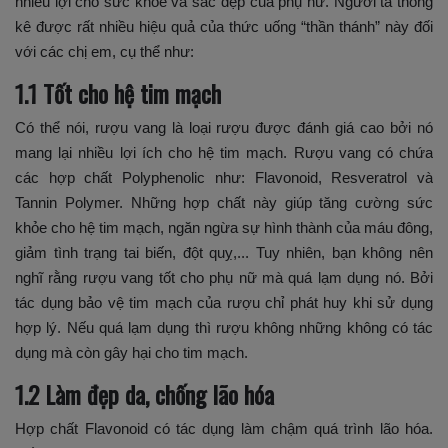
nhiều lợi cho sức khỏe và sắc đẹp của phụ nữ. Người ta thống
kê được rất nhiều hiệu quả của thức uống “thần thánh” này đối
với các chị em, cụ thể như:
1.1 Tốt cho hệ tim mạch
Có thể nói, rượu vang là loại rượu được đánh giá cao bởi nó
mang lại nhiều lợi ích cho hệ tim mạch. Rượu vang có chứa
các hợp chất Polyphenolic như: Flavonoid, Resveratrol và
Tannin Polymer. Những hợp chất này giúp tăng cường sức
khỏe cho hệ tim mạch, ngăn ngừa sự hình thành của máu đông,
giảm tình trạng tai biến, đột quỵ,... Tuy nhiên, bạn không nên
nghĩ rằng rượu vang tốt cho phụ nữ mà quá lạm dụng nó. Bởi
tác dụng bảo vệ tim mạch của rượu chỉ phát huy khi sử dụng
hợp lý. Nếu quá lạm dụng thì rượu không những không có tác
dụng mà còn gây hại cho tim mạch.
1.2 Làm đẹp da, chống lão hóa
Hợp chất Flavonoid có tác dụng làm chậm quá trình lão hóa.