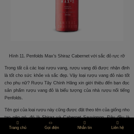
Hình 11. Penfolds Max’s Shiraz Cabernet với sắc đỏ rực rỡ
Trong tất cả các loại rượu vang, rượu vang đỏ được nhận định
là tốt cho sức khỏe và sắc đẹp. Vậy loại rượu vang đỏ nào tốt
cho phụ nữ? Rượu Tây Chính Hãng xin giới thiệu đến bạn đọc
sản phẩm rượu vang đỏ là biểu tượng của nhà rượu nổi tiếng
Penfolds.
Tên gọi của loại rượu này cũng được đặt theo tên của giống nho
tạo nên nó, đó là Shiraz và Cabernet Sauvignon. Đây đều là
những giống nho có sắc đỏ sẫm bắt mắt và còn được ca ngợi
Trang chủ
Gọi điện
Nhắn tin
Liên hệ
là 2 giống nho đỏ chất lượng tốt nhất hiện nay.