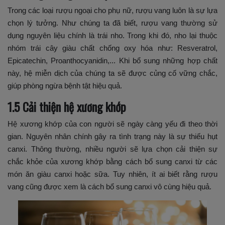
Trong các loại rượu ngoại cho phụ nữ, rượu vang luôn là sự lựa
chọn lý tưởng. Như chúng ta đã biết, rượu vang thường sử
dụng nguyên liệu chính là trái nho. Trong khi đó, nho lại thuộc
nhóm trái cây giàu chất chống oxy hóa như: Resveratrol,
Epicatechin, Proanthocyanidin,... Khi bổ sung những hợp chất
này, hệ miễn dịch của chúng ta sẽ được củng cố vững chắc,
giúp phòng ngừa bệnh tật hiệu quả.
1.5 Cải thiện hệ xương khớp
Hệ xương khớp của con người sẽ ngày càng yếu đi theo thời
gian. Nguyên nhân chính gây ra tình trạng này là sự thiếu hụt
canxi. Thông thường, nhiều người sẽ lựa chọn cải thiện sự
chắc khỏe của xương khớp bằng cách bổ sung canxi từ các
món ăn giàu canxi hoặc sữa. Tuy nhiên, ít ai biết rằng rượu
vang cũng được xem là cách bổ sung canxi vô cùng hiệu quả.