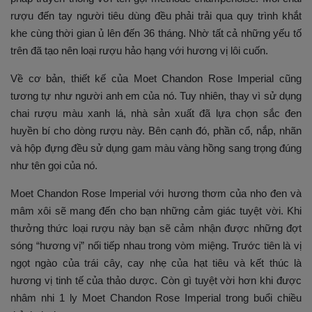
rượu đến tay người tiêu dùng đều phải trải qua quy trình khắt
khe cùng thời gian ủ lên đến 36 tháng. Nhờ tất cả những yếu tố
trên đã tạo nên loại rượu hảo hạng với hương vị lôi cuốn.
Về cơ bản, thiết kế của Moet Chandon Rose Imperial cũng
tương tự như người anh em của nó. Tuy nhiên, thay vì sử dụng
chai rượu màu xanh lá, nhà sản xuất đã lựa chọn sắc đen
huyền bí cho dòng rượu này. Bên cạnh đó, phần cổ, nắp, nhãn
và hộp đựng đều sử dụng gam màu vàng hồng sang trọng đúng
như tên gọi của nó.
Moet Chandon Rose Imperial với hương thơm của nho đen và
mâm xôi sẽ mang đến cho bạn những cảm giác tuyệt vời. Khi
thưởng thức loại rượu này bạn sẽ cảm nhận được những đợt
sóng “hương vị” nối tiếp nhau trong vòm miệng. Trước tiên là vị
ngọt ngào của trái cây, cay nhẹ của hạt tiêu và kết thúc là
hương vị tinh tế của thảo dược. Còn gì tuyệt vời hơn khi được
nhâm nhi 1 ly Moet Chandon Rose Imperial trong buổi chiều