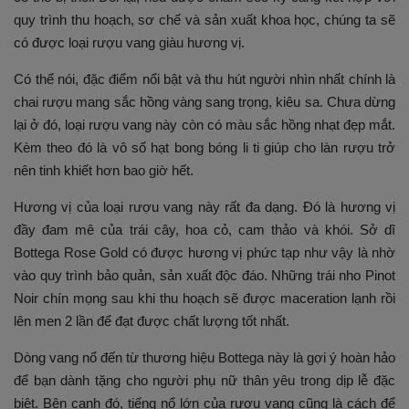
quy trình thu hoạch, sơ chế và sản xuất khoa học, chúng ta sẽ
có được loại rượu vang giàu hương vị.
Có thể nói, đặc điểm nổi bật và thu hút người nhìn nhất chính là
chai rượu mang sắc hồng vàng sang trọng, kiêu sa. Chưa dừng
lại ở đó, loại rượu vang này còn có màu sắc hồng nhạt đẹp mắt.
Kèm theo đó là vô số hạt bong bóng li ti giúp cho làn rượu trở
nên tinh khiết hơn bao giờ hết.
Hương vị của loại rượu vang này rất đa dạng. Đó là hương vị
đầy đam mê của trái cây, hoa cỏ, cam thảo và khói. Sở dĩ
Bottega Rose Gold có được hương vị phức tạp như vậy là nhờ
vào quy trình bảo quản, sản xuất độc đáo. Những trái nho Pinot
Noir chín mọng sau khi thu hoạch sẽ được maceration lạnh rồi
lên men 2 lần để đạt được chất lượng tốt nhất.
Dòng vang nổ đến từ thương hiệu Bottega này là gợi ý hoàn hảo
để bạn dành tặng cho người phụ nữ thân yêu trong dịp lễ đặc
biệt. Bên cạnh đó, tiếng nổ lớn của rượu vang cũng là cách để