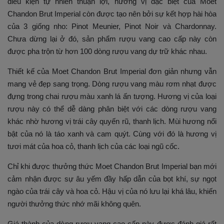
điều kiện tự nhiên thuận lợi, hương vị đặc biệt của Moet
Chandon Brut Imperial còn được tạo nên bởi sự kết hợp hài hòa
của 3 giống nho: Pinot Meunier, Pinot Noir và Chardonnay.
Chưa dừng lại ở đó, sản phẩm rượu vang cao cấp này còn
được pha trộn từ hơn 100 dòng rượu vang dự trữ khác nhau.
Thiết kế của Moet Chandon Brut Imperial đơn giản nhưng vẫn
mang vẻ đẹp sang trọng. Dòng rượu vang màu rơm nhạt được
đựng trong chai rượu màu xanh lá ấn tượng. Hương vị của loại
rượu này có thể dễ dàng phân biệt với các dòng rượu vang
khác nhờ hương vị trái cây quyến rũ, thanh lịch. Mùi hương nổi
bật của nó là táo xanh và cam quýt. Cùng với đó là hương vị
tươi mát của hoa cỏ, thanh lịch của các loại ngũ cốc.
Chỉ khi được thưởng thức Moet Chandon Brut Imperial bạn mới
cảm nhận được sự âu yếm đầy hấp dẫn của bọt khí, sự ngọt
ngào của trái cây và hoa cỏ. Hậu vị của nó lưu lại khá lâu, khiến
người thưởng thức nhớ mãi không quên.
Giá thành của dòng rượu vang cao cấp này được đánh giá rất