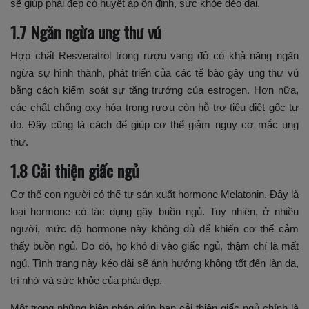
sẽ giúp phái đẹp có huyết áp ổn định, sức khỏe dẻo dai.
1.7 Ngăn ngừa ung thư vú
Hợp chất Resveratrol trong rượu vang đỏ có khả năng ngăn
ngừa sự hình thành, phát triển của các tế bào gây ung thư vú
bằng cách kiểm soát sự tăng trưởng của estrogen. Hơn nữa,
các chất chống oxy hóa trong rượu còn hỗ trợ tiêu diệt gốc tự
do. Đây cũng là cách để giúp cơ thể giảm nguy cơ mắc ung
thư.
1.8 Cải thiện giấc ngủ
Cơ thể con người có thể tự sản xuất hormone Melatonin. Đây là
loại hormone có tác dụng gây buồn ngủ. Tuy nhiên, ở nhiều
người, mức độ hormone này không đủ để khiến cơ thể cảm
thấy buồn ngủ. Do đó, họ khó đi vào giấc ngủ, thậm chí là mất
ngủ. Tình trạng này kéo dài sẽ ảnh hưởng không tốt đến làn da,
trí nhớ và sức khỏe của phái đẹp.
Một trong những biện pháp giúp bạn cải thiện giấc ngủ chính là