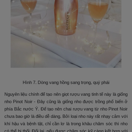
Hình 7. Dòng vang hồng sang trọng, quý phái
Nguyên liệu chính để tạo nên giọt rượu vang tinh tế này là giống
nho Pinot Noir - Đây cũng là giống nho được trồng phổ biến ở
phía Bắc nước Ý. Để tạo nên chai rượu vang từ nho Pinot Noir
chưa bao giờ là điều dễ dàng. Bởi loại nho này rất nhạy cảm với
khí hậu và bệnh tật, chỉ cần lơ là trong khâu chăm sóc thì nho
có thể bị thối. Đổi lại, nếu được chăm sóc kỹ càng kết hợp với