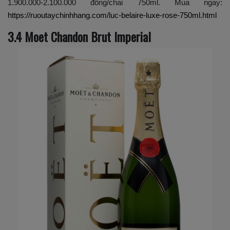
1.900.000-2.100.000 đồng/chai 750ml. Mua ngay:
https://ruoutaychinhhang.com/luc-belaire-luxe-rose-750ml.html
3.4 Moet Chandon Brut Imperial