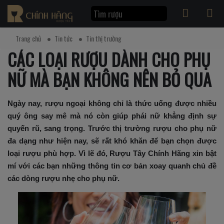
Trang chủ
Tin tức
Tin thị trường
CÁC LOẠI RƯỢU DÀNH CHO PHỤ
NỮ MÀ BẠN KHÔNG NÊN BỎ QUA
Ngày nay, rượu ngoại không chỉ là thức uống được nhiều
quý ông say mê mà nó còn giúp phái nữ khẳng định sự
quyến rũ, sang trọng. Trước thị trường rượu cho phụ nữ
đa dạng như hiện nay, sẽ rất khó khăn để bạn chọn được
loại rượu phù hợp. Vì lẽ đó, Rượu Tây Chính Hãng xin bật
mí với các bạn những thông tin cơ bản xoay quanh chủ đề
các dòng rượu nhẹ cho phụ nữ.