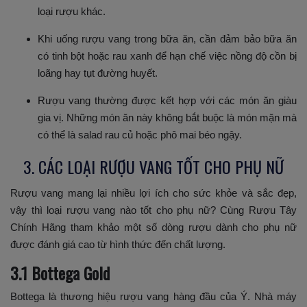
loại rượu khác.
Khi uống rượu vang trong bữa ăn, cần đảm bảo bữa ăn
có tinh bột hoặc rau xanh để hạn chế việc nồng độ cồn bị
loãng hay tụt đường huyết.
Rượu vang thường được kết hợp với các món ăn giàu
gia vị. Những món ăn này không bắt buộc là món mặn mà
có thể là salad rau củ hoặc phô mai béo ngậy.
3. CÁC LOẠI RƯỢU VANG TỐT CHO PHỤ NỮ
Rượu vang mang lại nhiều lợi ích cho sức khỏe và sắc đẹp,
vậy thì loại rượu vang nào tốt cho phụ nữ? Cùng Rượu Tây
Chính Hãng tham khảo một số dòng rượu dành cho phụ nữ
được đánh giá cao từ hình thức đến chất lượng.
3.1 Bottega Gold
Bottega là thương hiệu rượu vang hàng đầu của Ý. Nhà máy