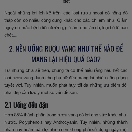
biết
Ngoài những lợi ích kể trên, các loại rượu ngoại có nồng độ
thấp còn có nhiều công dụng khác cho các chị em như: Giảm
nguy cơ mắc bệnh tiểu đường, giữ ẩm cho làn da, loại bỏ tế bào
chết,...
2. NÊN UỐNG RƯỢU VANG NHƯ THẾ NÀO ĐỂ
MANG LẠI HIỆU QUẢ CAO?
Từ những chia sẻ trên, chúng ta có thể hiểu rằng hầu hết các
loại rượu vang dành cho phụ nữ đều mang lại nhiều công dụng
tuyệt vời. Tuy nhiên, muốn phát huy tối đa những ưu điểm đó,
phái đẹp cần lưu ý một số vấn đề sau:
2.1 Uống đều đặn
Hơn 85% thành phần trong rượu vang có lợi cho sức khỏe như:
Nước, Polyphenols hay Anthocyanin. Tuy nhiên, những thành
phần này hoàn toàn tự nhiên nên không phải sử dụng ngày một