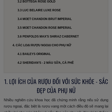
3.2 BOTTEGA ROSE GOLD
3.3 LUC BELAIRE LUXE ROSE
3.4 MOET CHANDON BRUT IMPERIAL
3.5 MOET CHANDON ROSE IMPERIAL
3.6 PENFOLDS MAX’S SHIRAZ CABERNET
4. CÁC LOẠI RƯỢU NGOẠI CHO PHỤ NỮ
4.1 BAILEYS ORIGINAL
4.2 SHERIDAN’S - 2 MÀU SỮA, CÀ PHÊ
1. LỢI ÍCH CỦA RƯỢU ĐỐI VỚI SỨC KHỎE - SẮC
ĐẸP CỦA PHỤ NỮ
Nhiều nghiên cứu khoa học đã chứng minh rằng nếu sử dụng
rượu ngoại, đặc biệt là rượu vang một cách điều độ sẽ mang lại