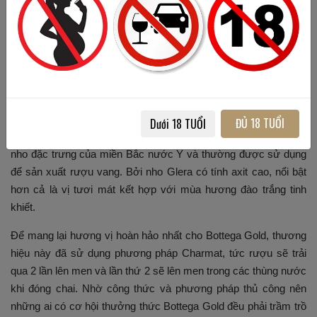
Hình 6. Rượu vang nổ với sắc vàng sang trọng
ĐỦ 18 TUỔI
Dưới 18 TUỔI
Bottega Gold được sản xuất từ giống nho Glera. Đây là giống
nho đặc trưng của miền Bắc nước Ý và thường được sử dụng
để sản xuất rượu vang. Bởi nho Glera có tính axit cao, nổi bật
hơn cả là vị tươi mát kết hợp với mùa hương đào trắng tinh
khiết.
Để mang lại hương vị hoàn hảo nhất cho Bottega Gold, thương
hiệu này đã sử dụng phương pháp Charmat, tức rượu sẽ trải
qua 2 lần lên men và lần thứ 2 sẽ lên men trong các thùng nước
khi đóng chai. Nhờ công thức và phương pháp thủ công nên
những ai có cơ hội thưởng thức Bottega Gold đều phải trầm trồ