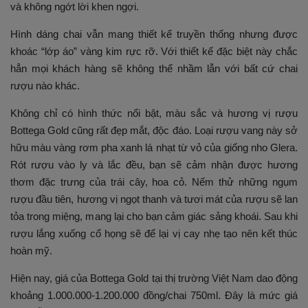
và không ngớt lời khen ngợi.
Hình dáng chai vẫn mang thiết kế truyền thống nhưng được
khoác “lớp áo” vàng kim rực rỡ. Với thiết kế đặc biệt này chắc
hẳn mọi khách hàng sẽ không thể nhầm lẫn với bất cứ chai
rượu nào khác.
Không chỉ có hình thức nổi bật, màu sắc và hương vị rượu
Bottega Gold cũng rất đẹp mắt, độc đáo. Loại rượu vang này sở
hữu màu vàng rơm pha xanh lá nhạt từ vỏ của giống nho Glera.
Rót rượu vào ly và lắc đều, bạn sẽ cảm nhận được hương
thơm đặc trưng của trái cây, hoa cỏ. Nếm thử những ngụm
rượu đầu tiên, hương vị ngọt thanh và tươi mát của rượu sẽ lan
tỏa trong miệng, mang lại cho bạn cảm giác sảng khoái. Sau khi
rượu lắng xuống cổ họng sẽ để lại vị cay nhẹ tạo nên kết thúc
hoàn mỹ.
Hiện nay, giá của Bottega Gold tại thị trường Việt Nam dao động
khoảng 1.000.000-1.200.000 đồng/chai 750ml. Đây là mức giá