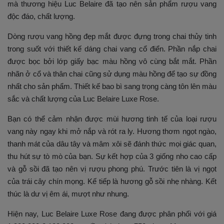
mà thương hiệu Luc Belaire đã tạo nên sản phẩm rượu vang
độc đáo, chất lượng.
Dòng rượu vang hồng đẹp mắt được đựng trong chai thủy tinh
trong suốt với thiết kế dáng chai vang cổ điển. Phần nắp chai
được bọc bởi lớp giấy bạc màu hồng vô cùng bắt mắt. Phần
nhãn ở cổ và thân chai cũng sử dụng màu hồng để tạo sự đồng
nhất cho sản phẩm. Thiết kế bao bì sang trọng càng tôn lên màu
sắc và chất lượng của Luc Belaire Luxe Rose.
Bạn có thể cảm nhận được mùi hương tinh tế của loại rượu
vang này ngay khi mở nắp và rót ra ly. Hương thơm ngọt ngào,
thanh mát của dâu tây và mâm xôi sẽ đánh thức mọi giác quan,
thu hút sự tò mò của bạn. Sự kết hợp của 3 giống nho cao cấp
và gỗ sồi đã tạo nên vị rượu phong phú. Trước tiên là vị ngọt
của trái cây chín mọng. Kế tiếp là hương gỗ sồi nhẹ nhàng. Kết
thúc là dư vị êm ái, mượt như nhung.
Hiện nay, Luc Belaire Luxe Rose đang được phân phối với giá