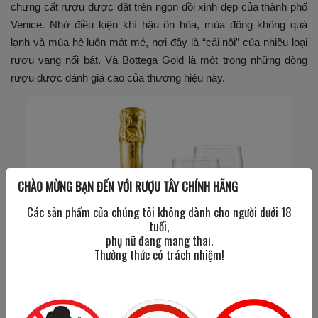
chưng cất rượu được đặt trên ngọn đồi xinh đẹp của thành phố
Venice. Nhờ điều kiện khí hậu ôn hòa, mùa đông không quá
lạnh và mùa hè luôn mát mẻ, nơi đây là “cái nôi” của nhiều loại
rượu vang nổi bật. Và Bottega Gold là một trong những dòng
rượu được đánh giá cao của thương hiệu này.
CHÀO MỪNG BẠN ĐẾN VỚI RƯỢU TÂY CHÍNH HÃNG
Các sản phẩm của chúng tôi không dành cho người dưới 18
tuổi,
phụ nữ đang mang thai.
Thưởng thức có trách nhiệm!