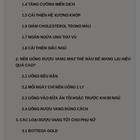
1.4 TĂNG CƯỜNG MIỄN DỊCH
1.5 CẢI THIỆN HỆ XƯƠNG KHỚP
1.6 GIẢM CHOLESTEROL TRONG MÁU
1.7 NGĂN NGỪA UNG THƯ VÚ
1.8 CẢI THIỆN GIẤC NGỦ
2. NÊN UỐNG RƯỢU VANG NHƯ THẾ NÀO ĐỂ MANG LẠI HIỆU
QUẢ CAO?
2.1 UỐNG ĐỀU ĐẶN
2.2 MỖI NGÀY CHỈ NÊN UỐNG 1 LY
2.3 UỐNG VÀO BỮA ĂN TỐI HOẶC TRƯỚC KHI ĐI NGỦ
2.4 UỐNG RƯỢU VANG ĐÚNG CÁCH
3. CÁC LOẠI RƯỢU VANG TỐT CHO PHỤ NỮ
3.1 BOTTEGA GOLD