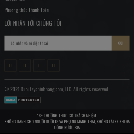
Phương thức thanh toán
LỜI NHẮN TỚI CHÚNG TÔI
GỬI
© 2021 Ruoutaychinhhang.com, LLC. All rights reserved.
18+ THƯỞNG THỨC CÓ TRÁCH NHIỆM.
KHÔNG DÀNH CHO NGƯỜI DƯỚI 18 VÀ PHỤ NỮ MANG THAI, KHÔNG LÁI XE KHI ĐÃ
UỐNG RƯỢU BIA