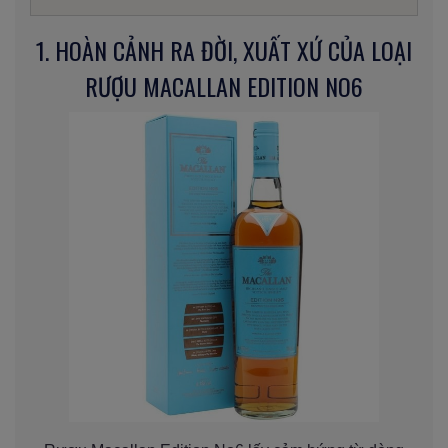
1. HOÀN CẢNH RA ĐỜI, XUẤT XỨ CỦA LOẠI
RƯỢU MACALLAN EDITION NO6