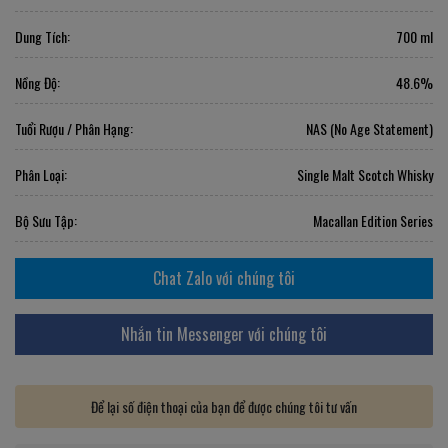
Dung Tích:
700 ml
Nồng Độ:
48.6%
Tuổi Rượu / Phân Hạng:
NAS (No Age Statement)
Phân Loại:
Single Malt Scotch Whisky
Bộ Sưu Tập:
Macallan Edition Series
Chat Zalo với chúng tôi
Nhắn tin Messenger với chúng tôi
Để lại số điện thoại của bạn để được chúng tôi tư vấn