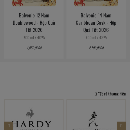
Balvenie 12 Năm
Balvenie 14 Năm
Doublewood - Hộp Quà
Caribbean Cask - Hộp
Tết 2026
Quà Tết 2026
700 ml
/
40%
700 ml
/
43%
1,850,000đ
2,700,000đ
Tất cả thương hiệu