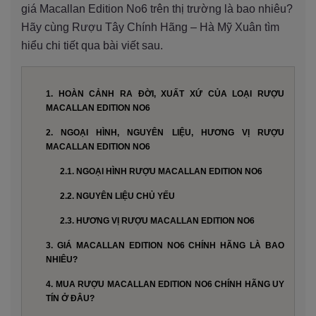
giá Macallan Edition No6 trên thị trường là bao nhiêu?
Hãy cùng Rượu Tây Chính Hãng – Hà Mỹ Xuân tìm
hiểu chi tiết qua bài viết sau.
1. HOÀN CẢNH RA ĐỜI, XUẤT XỨ CỦA LOẠI RƯỢU
MACALLAN EDITION NO6
2. NGOẠI HÌNH, NGUYÊN LIỆU, HƯƠNG VỊ RƯỢU
MACALLAN EDITION NO6
2.1. NGOẠI HÌNH RƯỢU MACALLAN EDITION NO6
2.2. NGUYÊN LIỆU CHỦ YẾU
2.3. HƯƠNG VỊ RƯỢU MACALLAN EDITION NO6
3. GIÁ MACALLAN EDITION NO6 CHÍNH HÃNG LÀ BAO
NHIÊU?
4. MUA RƯỢU MACALLAN EDITION NO6 CHÍNH HÃNG UY
TÍN Ở ĐÂU?