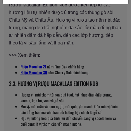
Rượu Macallan Edition No6 được kết hợp từ các
hương liệu tự nhiên được ủ trong các thùng gỗ sồi
Châu Mỹ và Châu Âu. Hương vị rượu tạo nên nét đặc
trưng, mang đến trải nghiệm đa sắc, từ màu đồng thau
tự nhiên đậm đà hấp dẫn, đến các lớp hương, tiếp
theo là vị sâu lắng và thỏa mãn.
>>> Xem thêm:
Rượu Macallan 21
năm Fine Oak chính hãng
Rượu Macallan 30
năm Sherry Oak chính hãng
2.3. HƯƠNG VỊ RƯỢU MACALLAN EDITION NO6
Hương vị: mùi thơm từ hoa quả tươi, hạt nhục đậu khấu, gừng,
socola, kẹo bơ, vani và gỗ sồi.
Mùi vị: mùi mận và cam ngọt, mùi quế, yến mạch. Các mùi vị được
cân bằng hài hòa với nhau bởi hương liệu chính là gỗ sồi.
Hậu vị: hương hoa quả tươi lâu dần chuyển sang vị socola kem và
cuối cùng là vị thơm của yến mạch nướng.