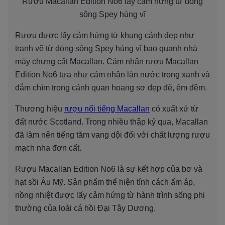
Rượu Macallan Edition No6 lấy cảm hứng từ dòng
sông Spey hùng vĩ
Rượu được lấy cảm hứng từ khung cảnh đẹp như
tranh vẽ từ dòng sông Spey hùng vĩ bao quanh nhà
máy chưng cất Macallan. Cảm nhận rượu Macallan
Edition No6 tựa như cảm nhận làn nước trong xanh và
đắm chìm trong cảnh quan hoang sơ đẹp đẽ, êm đềm.
Thương hiệu
rượu nổi tiếng Macallan
có xuất xứ từ
đất nước Scotland. Trong nhiều thập kỷ qua, Macallan
đã làm nên tiếng tăm vang dội đối với chất lượng rượu
mạch nha đơn cất.
Rượu Macallan Edition No6 là sự kết hợp của bơ và
hạt sồi Âu Mỹ. Sản phẩm thể hiện tính cách ấm áp,
nồng nhiệt được lấy cảm hứng từ hành trình sống phi
thường của loài cá hồi Đại Tây Dương.