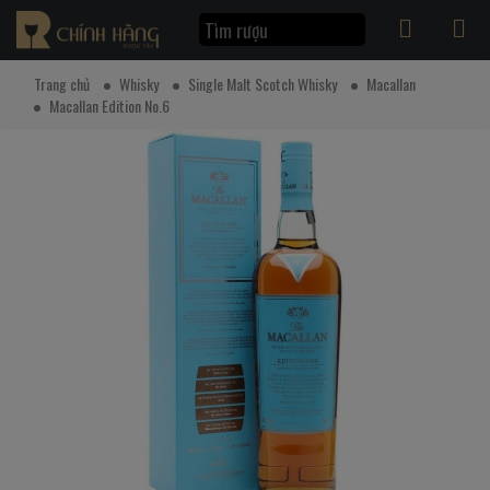
Trang chủ
Whisky
Single Malt Scotch Whisky
Macallan
Macallan Edition No.6