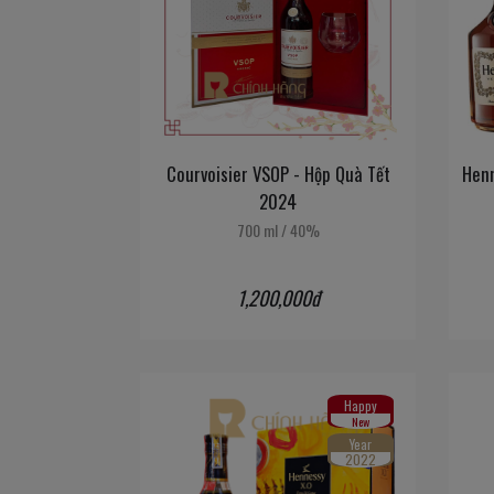
Courvoisier VSOP - Hộp Quà Tết
Henn
2024
700 ml
/
40%
1,200,000đ
Happy
New
Year
2022