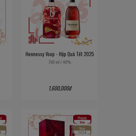
Hennessy Vsop - Hộp Quà Tết 2025
700 ml
/
40%
1,600,000đ
y
Happy
New
r
Year
4
2024