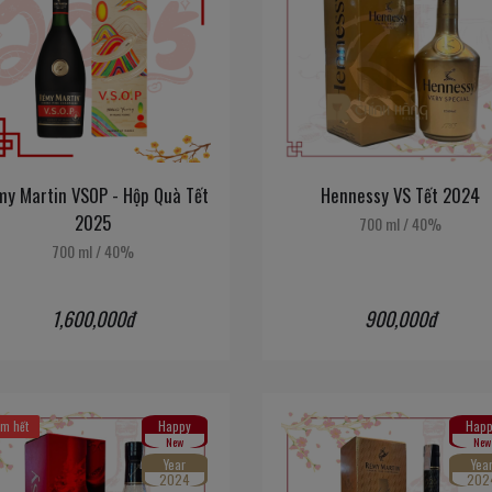
y Martin VSOP - Hộp Quà Tết
Hennessy VS Tết 2024
2025
700 ml
/
40%
700 ml
/
40%
1,600,000đ
900,000đ
Happy
Happ
m hết
New
New
Year
Yea
2024
202