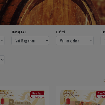
Thương hiệu
Xuất xứ
Dun
New Year
New Y
2026
202