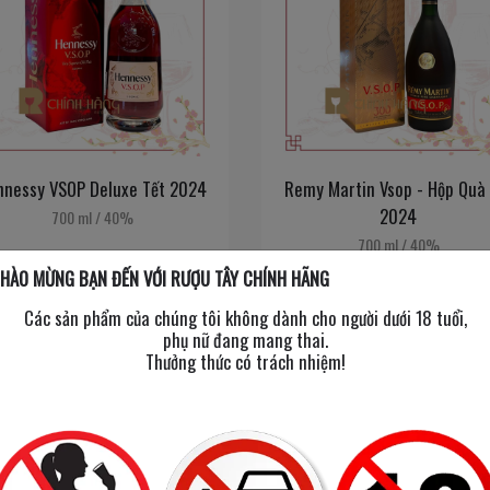
nnessy VSOP Deluxe Tết 2024
Remy Martin Vsop - Hộp Quà 
2024
700 ml
/
40%
700 ml
/
40%
HÀO MỪNG BẠN ĐẾN VỚI RƯỢU TÂY CHÍNH HÃNG
1,500,000đ
1,550,000đ
Các sản phẩm của chúng tôi không dành cho người dưới 18 tuổi,
phụ nữ đang mang thai.
Thưởng thức có trách nhiệm!
Happy
New
Year
2023