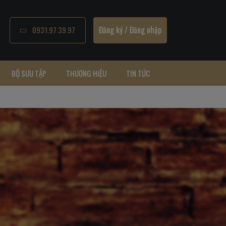
Đăng ký
/
Đăng nhập
0931.97.39.97
BỘ SƯU TẬP
THƯƠNG HIỆU
TIN TỨC