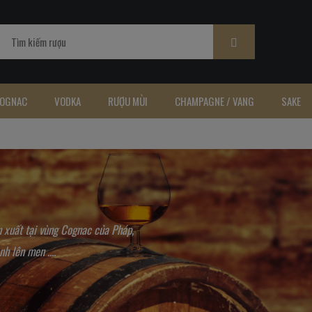
OGNAC
VODKA
RƯỢU MÙI
CHAMPAGNE / VANG
SAKE
 xuất tại vùng Cognac của Pháp,
h lên men ....