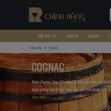
HỘP QUÀ TẾT
HAMPER
WHISKY
C
Trang chủ
Cognac
COGNAC
Rượu Cognac (hay Cô-nhắc) là một loại rượu mạnh sản
được chưng cất từ loại rượu nhẹ sản sinh trong tiến trìn
Xem thêm »