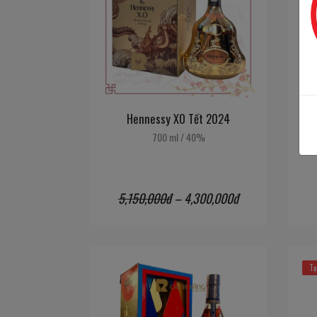
Hennessy XO Tết 2024
He
700 ml
/
40%
5,150,000đ
–
4,300,000đ
Tạ