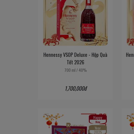
Hennessy VSOP Deluxe - Hộp Quà
Hen
Tết 2026
700 ml
/
40%
1,700,000đ
Happy
New
Year
2025