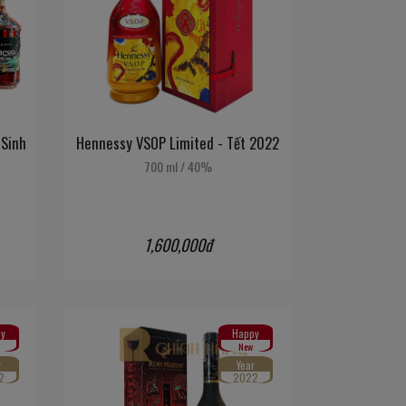
 Sinh
Hennessy VSOP Limited - Tết 2022
700 ml
/
40%
1,600,000đ
y
Happy
New
r
Year
2
2022