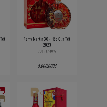
 Tết
Remy Martin XO - Hộp Quà Tết
2023
700 ml
/
40%
5,000,000đ
y
r
2