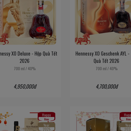
nessy XO Deluxe - Hộp Quà Tết
Hennessy XO Geschenk AYL -
2026
Quà Tết 2026
700 ml
/
40%
700 ml
/
40%
4,950,000đ
4,700,000đ
Happy
Happ
New
New
Year
Yea
2025
202