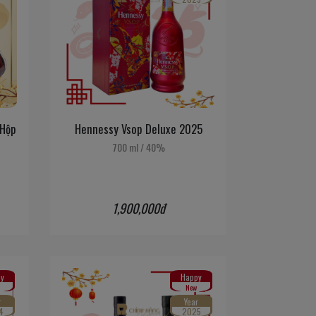
 Hộp
Hennessy Vsop Deluxe 2025
700 ml
/
40%
1,900,000đ
y
Happy
New
r
Year
4
2025