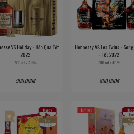
essy VS Holiday - Hộp Quà Tết
Hennessy VS Les Twins - Song
2022
- Tết 2022
700 ml
/
40%
700 ml
/
40%
900,000đ
800,000đ
Happy
Happ
Tạm hết
New
New
Year
Yea
2022
202