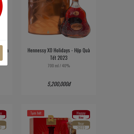
p Quà
Hennessy XO Holidays - Hộp Quà
Tết 2023
700 ml
/
40%
5,200,000đ
y
Happy
Tạm hết
New
r
Year
3
2023