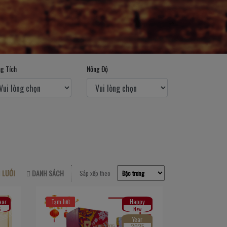
g Tích
Nồng Độ
LƯỚI
DANH SÁCH
Sắp xếp theo
ear
Happy
Tạm hết
6
New
Year
2025