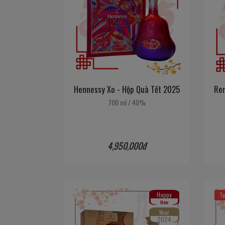
Hennessy Xo - Hộp Quà Tết 2025
Rem
700 ml
/
40%
4,950,000đ
Happy
Tạ
New
Year
2024