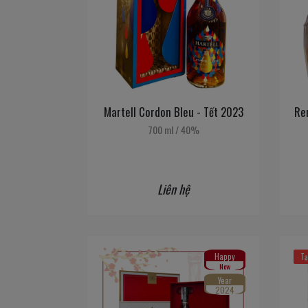
Martell Cordon Bleu - Tết 2023
Re
700 ml
/
40%
Liên hệ
Happy
Tạ
New
Year
2024