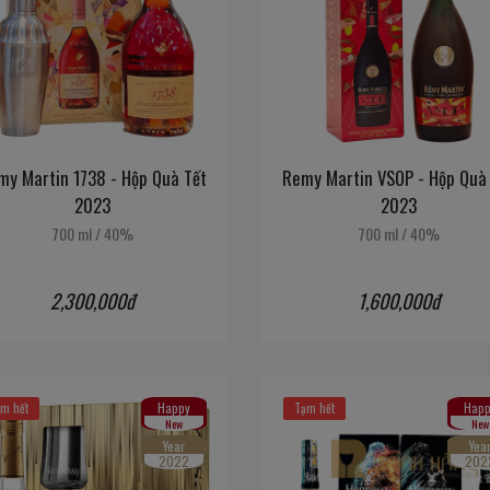
my Martin 1738 - Hộp Quà Tết
Remy Martin VSOP - Hộp Quà
2023
2023
700 ml
/
40%
700 ml
/
40%
2,300,000đ
1,600,000đ
Happy
Happ
m hết
Tạm hết
New
New
Year
Yea
2022
202