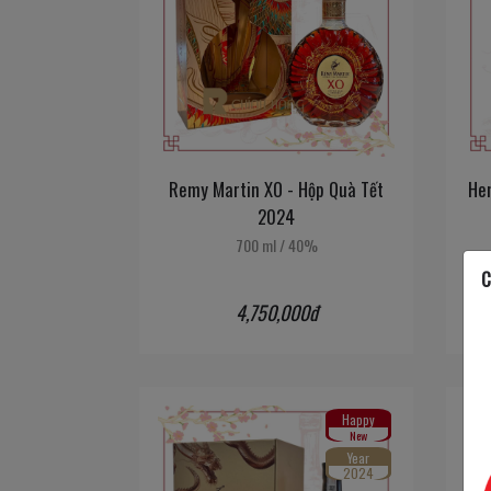
Remy Martin XO - Hộp Quà Tết
He
2024
700 ml
/
40%
C
4,750,000đ
Happy
New
Year
2024