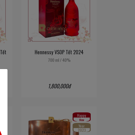
Tết
Hennessy VSOP Tết 2024
700 ml
/
40%
1,800,000đ
Happy
New
Year
2023