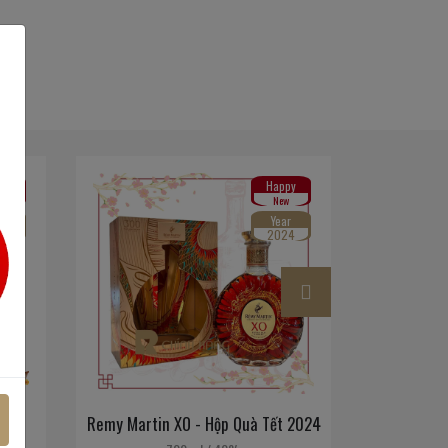
py
Happy
w
New
ar
Year
25
2024
2025
Remy Martin XO - Hộp Quà Tết 2024
Hennessy V