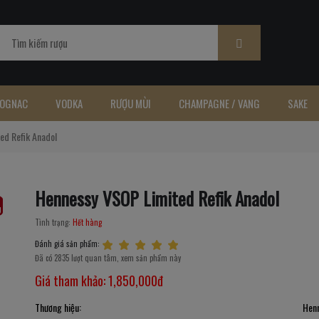
OGNAC
VODKA
RƯỢU MÙI
CHAMPAGNE / VANG
SAKE
ed Refik Anadol
Hennessy VSOP Limited Refik Anadol
Tình trạng:
Hết hàng
Đánh giá sản phẩm:
Đã có 2835 lượt quan tâm, xem sản phẩm này
Giá tham khảo:
1,850,000đ
Thương hiệu:
Hen