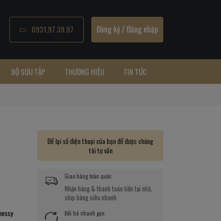
Đăng ký
/
Đăng nhập
0931.97.39.97
BỘ SƯU TẬP
THƯƠNG HIỆU
TIN TỨC
Để lại số điện thoại của bạn để được chúng
tôi tư vấn
Giao hàng toàn quốc
Nhận hàng & thanh toán tiền tại nhà,
ship hàng siêu nhanh
nessy
Đổi trả nhanh gọn