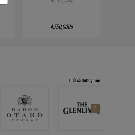
700 ml
/
40%
4,750,000đ
Tất cả thương hiệu