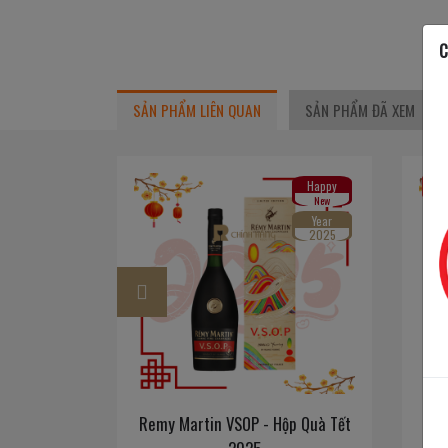
C
SẢN PHẨM LIÊN QUAN
SẢN PHẨM ĐÃ XEM
New Year
Happy
Tạm
2026
New
Year
2025
 AYL - Hộp
Remy Martin VSOP - Hộp Quà Tết
H