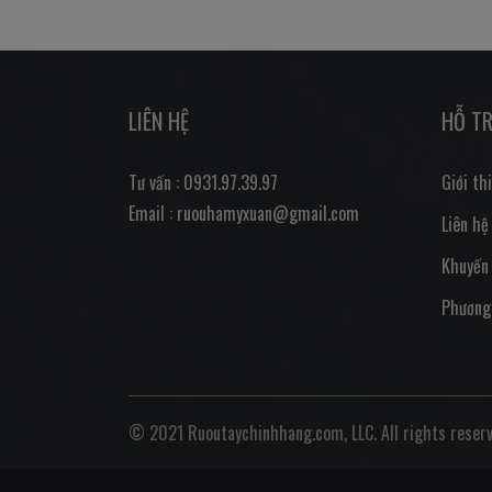
LIÊN HỆ
HỖ T
Tư vấn : 0931.97.39.97
Giới th
Email : ruouhamyxuan@gmail.com
Liên hệ
Khuyến
Phương
© 2021 Ruoutaychinhhang.com, LLC. All rights reserv