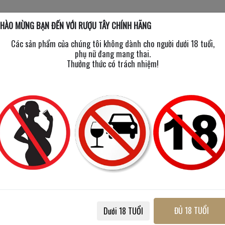
HÀO MỪNG BẠN ĐẾN VỚI RƯỢU TÂY CHÍNH HÃNG
Các sản phẩm của chúng tôi không dành cho người dưới 18 tuổi,
phụ nữ đang mang thai.
Thưởng thức có trách nhiệm!
Happy
Hap
 hết
New
Ne
Year
Ye
2025
20
ĐỦ 18 TUỔI
Dưới 18 TUỔI
ennessy Vsop Deluxe 2025
Hennessy Xo - Hộp Quà Tết 