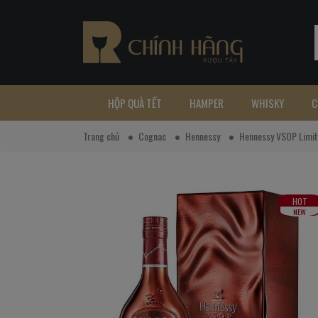
HỘP QUÀ TẾT
HAMPER
WHISKY
C
Trang chủ
Cognac
Hennessy
Hennessy VSOP Limit
HOT
NEW