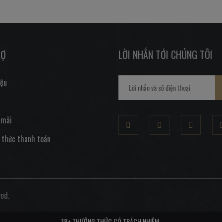
RỢ
LỜI NHẮN TỚI CHÚNG TÔI
iệu
 mãi
 thức thanh toán
ed.
18+ THƯỞNG THỨC CÓ TRÁCH NHIỆM.