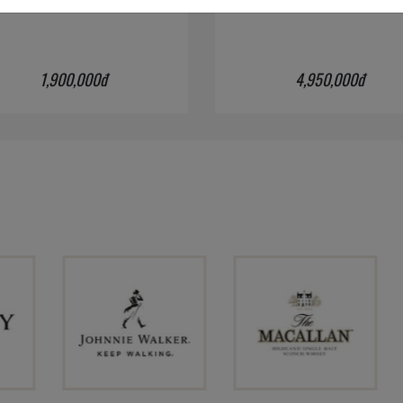
700 ml
/
40%
700 ml
/
40%
1,900,000đ
4,950,000đ