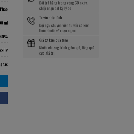
Đổi trả hàng trong vòng 30 ngày,
chấp nhận bất kỳ lý do
Pháp
Tư vấn nhiệt tình
00 ml
Đội ngũ chuyên viên tư vấn có kiến
thức chuẩn về rượu ngoại
40%
Giá tốt kèm quà tặng
Nhiều chương trình giảm giá, tặng quà
VSOP
cực giá trị
gnac