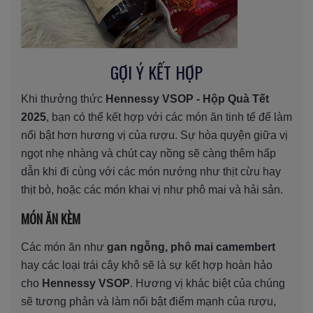
GỢI Ý KẾT HỢP
Khi thưởng thức
Hennessy VSOP - Hộp Quà Tết
2025
, bạn có thể kết hợp với các món ăn tinh tế để làm
nổi bật hơn hương vị của rượu. Sự hòa quyện giữa vị
ngọt nhẹ nhàng và chút cay nồng sẽ càng thêm hấp
dẫn khi đi cùng với các món nướng như thịt cừu hay
thịt bò, hoặc các món khai vị như phô mai và hải sản.
MÓN ĂN KÈM
Các món ăn như
gan ngỗng, phô mai camembert
hay các loại trái cây khô sẽ là sự kết hợp hoàn hảo
cho
Hennessy VSOP
. Hương vị khác biệt của chúng
sẽ tương phản và làm nổi bật điểm mạnh của rượu,