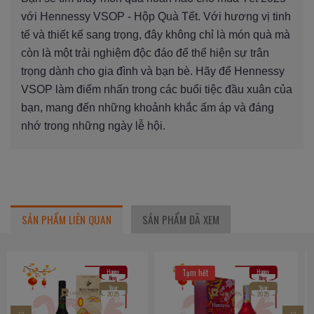
với Hennessy VSOP - Hộp Quà Tết. Với hương vị tinh
tế và thiết kế sang trọng, đây không chỉ là món quà mà
còn là một trải nghiệm độc đáo để thể hiện sự trân
trọng dành cho gia đình và bạn bè. Hãy để Hennessy
VSOP làm điểm nhấn trong các buổi tiệc đầu xuân của
bạn, mang đến những khoảnh khắc ấm áp và đáng
nhớ trong những ngày lễ hội.
SẢN PHẨM LIÊN QUAN
SẢN PHẨM ĐÃ XEM
Happy
Happy
Tạm hết
New
New
Year
Year
2025
2025