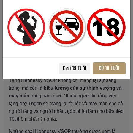
Ý NGHĨA VĂN HÓA
Trong văn hóa phương Đông, việc tặng rượu cho
nhau vào dịp Tết thể hiện
sự tôn trọng
và
gắn kết
giữa người tặng và người nhận. Hennessy VSOP, với
nguồn gốc và chất lượng tuyệt hảo, được coi là món
quà đại diện cho
hảo ý
và
chân thành
, tạo nên không
gian lễ hội thêm phần trang trọng.
ĐỦ 18 TUỔI
BIỂU TƯỢNG CỦA SỰ THỊNH VƯỢNG VÀ MAY MẮN
Dưới 18 TUỔI
Tặng Hennessy VSOP không chỉ mang lại sự sang
trọng, mà còn là
biểu tượng của sự thịnh vượng
và
may mắn
trong năm mới. Nhiều người tin rằng việc
tặng rượu ngon sẽ mang lại tài lộc và may mắn cho cả
người tặng và người nhận, góp phần làm cho bữa tiệc
Tết thêm phần ý nghĩa.
Những chai Hennessy VSOP thường được xem là