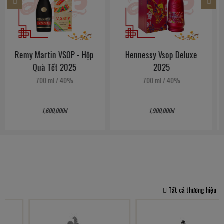
Hennessy Vsop Deluxe
Hennessy Xo - Hộp Quà
2025
Tết 2025
700 ml
/
40%
700 ml
/
40%
1,900,000đ
4,950,000đ
Tất cả thương hiệu