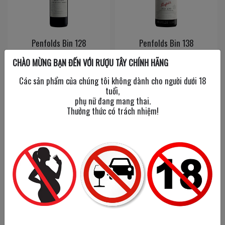
Penfolds Bin 128
Penfolds Bin 138
750 ml
/
14.5%
750 ml
/
14.5%
CHÀO MỪNG BẠN ĐẾN VỚI RƯỢU TÂY CHÍNH HÃNG
Các sản phẩm của chúng tôi không dành cho người dưới 18
tuổi,
1,250,000đ
1,350,000đ
phụ nữ đang mang thai.
Thưởng thức có trách nhiệm!
Penfolds Bin 2
Penfolds Bin 28