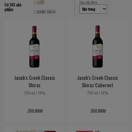
LƯỚI
Sắp xếp theo
Có 183 sản
phẩm
DANH SÁCH
Jacob's Creek Classic
Jacob's Creek Classic
Shiraz
Shiraz Cabernet
750 ml
/
14%
750 ml
/
14%
350,000đ
350,000đ