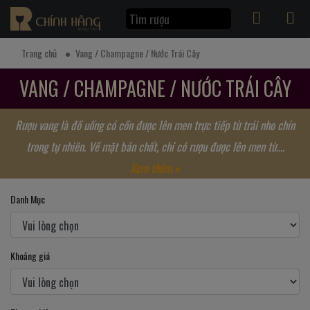
Trang chủ
Vang / Champagne / Nước Trái Cây
VANG / CHAMPAGNE / NƯỚC TRÁI CÂY
Rượu vang là đồ uống có cồn được lên men trực tiếp từ trái nho chín
trong tự nhiên. Về mặt bản chất, chỉ có rượu được lên men từ....
Xem thêm »
Danh Mục
Khoảng giá