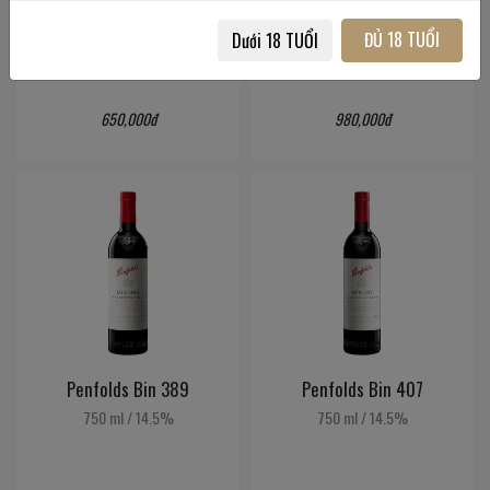
750 ml
/
14.5%
750 ml
/
14.5%
ĐỦ 18 TUỔI
Dưới 18 TUỔI
650,000đ
980,000đ
Penfolds Bin 389
Penfolds Bin 407
750 ml
/
14.5%
750 ml
/
14.5%