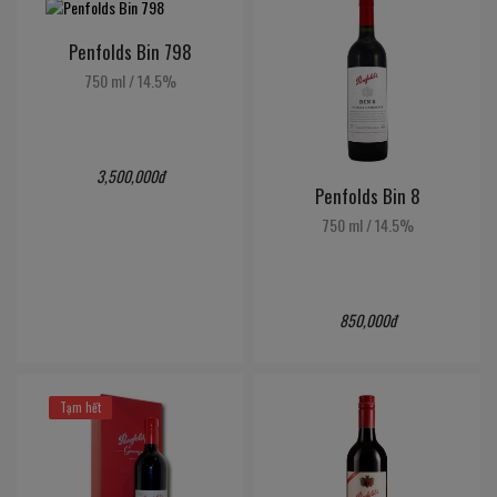
Penfolds Bin 798
750 ml
/
14.5%
3,500,000đ
Penfolds Bin 8
750 ml
/
14.5%
850,000đ
Tạm hết