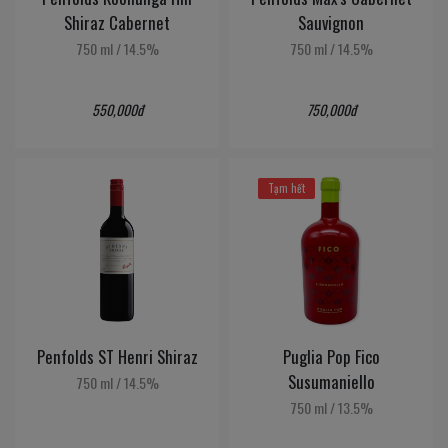
Shiraz Cabernet
Sauvignon
750 ml
/
14.5%
750 ml
/
14.5%
550,000đ
750,000đ
Tạm hết
Penfolds ST Henri Shiraz
Puglia Pop Fico
Susumaniello
750 ml
/
14.5%
750 ml
/
13.5%