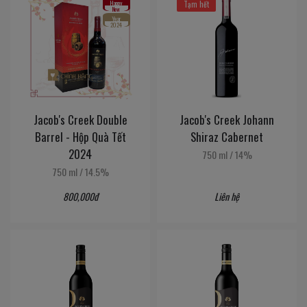
Happy
Tạm hết
New
Year
2024
Jacob's Creek Double
Jacob's Creek Johann
Barrel - Hộp Quà Tết
Shiraz Cabernet
2024
750 ml
/
14%
750 ml
/
14.5%
800,000đ
Liên hệ