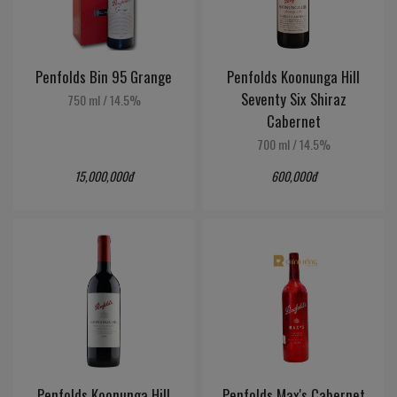
Penfolds Bin 95 Grange
Penfolds Koonunga Hill
Seventy Six Shiraz
750 ml
/
14.5%
Cabernet
700 ml
/
14.5%
15,000,000đ
600,000đ
Penfolds Koonunga Hill
Penfolds Max's Cabernet