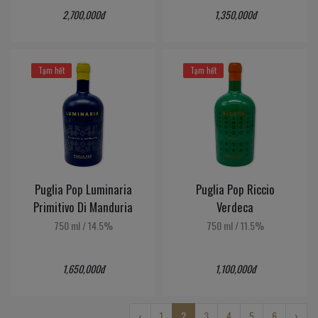
2,700,000đ
1,350,000đ
Tạm hết
Tạm hết
Puglia Pop Luminaria
Puglia Pop Riccio
Primitivo Di Manduria
Verdeca
750 ml
/
14.5%
750 ml
/
11.5%
1,650,000đ
1,100,000đ
‹
1
2
3
4
5
6
›