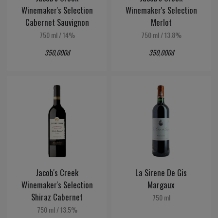
Winemaker's Selection
Winemaker's Selection
Cabernet Sauvignon
Merlot
750 ml
/
14%
750 ml
/
13.8%
350,000đ
350,000đ
Jacob's Creek
La Sirene De Gis
Winemaker's Selection
Margaux
Shiraz Cabernet
750 ml
750 ml
/
13.5%