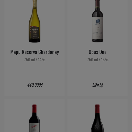
Mapu Reserva Chardonay
Opus One
750 ml
/
14%
750 ml
/
15%
440,000đ
Liên hệ