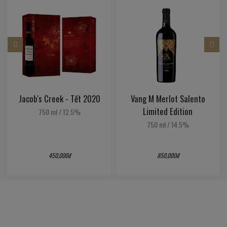
Jacob's Creek - Tết 2020
Vang M Merlot Salento
Limited Edition
750 ml
/
12.5%
750 ml
/
14.5%
450,000đ
850,000đ