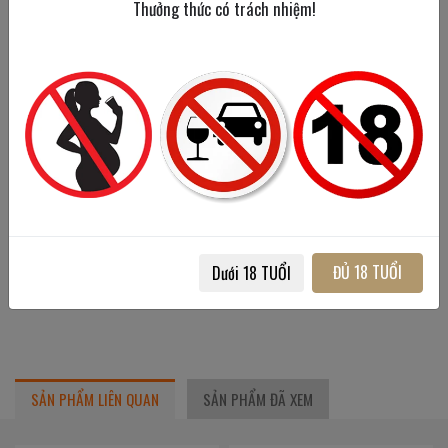
Thưởng thức có trách nhiệm!
ngào.
Hương vị
: tròn đầy, đậm đà nhưng mềm mại của trái
cây chín mọng nhiều tầng lớp, chất chát êm mượt và
một chút vị chua tinh tế, tạo nên một dư vị kéo dài
thanh thoát.
Dùng chung lý tưởng với món chân cừu om, phi lê bò
hoặc phô mai cứng.
ĐỦ 18 TUỔI
Dưới 18 TUỔI
SẢN PHẨM LIÊN QUAN
SẢN PHẨM ĐÃ XEM