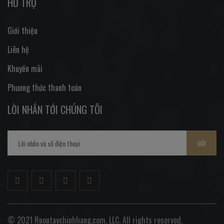
HỖ TRỢ
Giới thiệu
Liên hệ
Khuyến mãi
Phương thức thanh toán
LỜI NHẮN TỚI CHÚNG TÔI
GỬI
© 2021 Ruoutaychinhhang.com, LLC. All rights reserved.