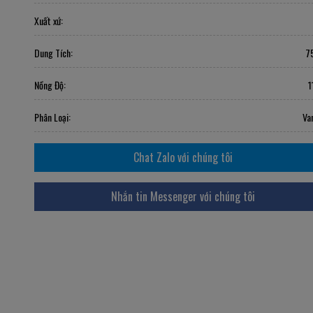
Xuất xứ:
Dung Tích:
7
Nồng Độ:
1
Phân Loại:
Va
Chat Zalo với chúng tôi
Nhắn tin Messenger với chúng tôi