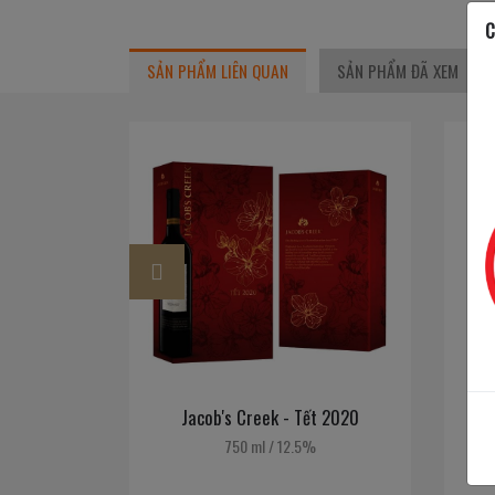
C
SẢN PHẨM LIÊN QUAN
SẢN PHẨM ĐÃ XEM
Happy
New
Year
2023
arrel - Hộp
Jacob's Creek - Tết 2020
Va
3
750 ml
/
12.5%
%