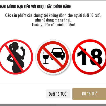
HÀO MỪNG BẠN ĐẾN VỚI RƯỢU TÂY CHÍNH HÃNG
Các sản phẩm của chúng tôi không dành cho người dưới 18 tuổi,
phụ nữ đang mang thai.
Thưởng thức có trách nhiệm!
ng M Merlot Salento Limited
Penfolds Bin 389 Hộp Hỏa T
ĐỦ 18 TUỔI
Dưới 18 TUỔI
Edition
750 ml
/
14%
750 ml
/
14.5%