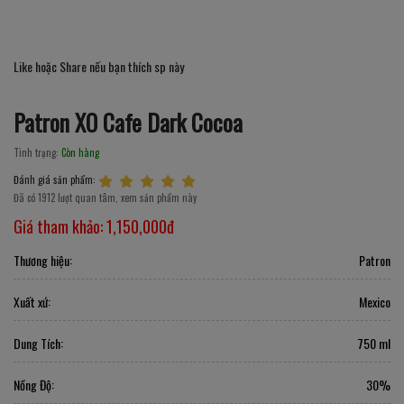
Like hoặc Share nếu bạn thích sp này
Patron XO Cafe Dark Cocoa
Tình trạng:
Còn hàng
Đánh giá sản phẩm:
Đã có 1912 lượt quan tâm, xem sản phẩm này
Giá tham khảo:
1,150,000đ
Thương hiệu:
Patron
Xuất xứ:
Mexico
Dung Tích:
750 ml
Nồng Độ:
30%