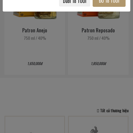
ĐỦ 18 TUỔI
Dưới 18 TUỔI
Patron Anejo
Patron Reposado
750 ml
/
40%
750 ml
/
40%
1,650,000đ
1,850,000đ
Tất cả thương hiệu