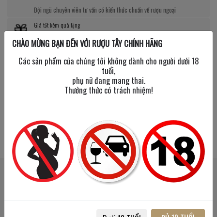
Đội ngũ chuyên viên tư vấn có kiến thức chuẩn về rượu ngoại
Giá tốt kèm quà tặng
CHÀO MỪNG BẠN ĐẾN VỚI RƯỢU TÂY CHÍNH HÃNG
Nhiều chương trình giảm giá, tặng quà cực giá trị
Các sản phẩm của chúng tôi không dành cho người dưới 18
tuổi,
phụ nữ đang mang thai.
Thưởng thức có trách nhiệm!
SẢN PHẨM LIÊN QUAN
SẢN PHẨM ĐÃ XEM