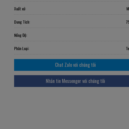
Xuất xứ:
M
Dung Tích:
7
Nồng Độ:
Phân Loại:
Te
Chat Zalo với chúng tôi
Nhắn tin Messenger với chúng tôi