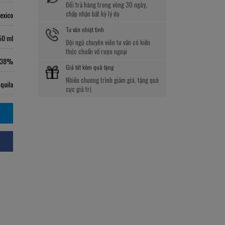
Đổi trả hàng trong vòng 30 ngày,
chấp nhận bất kỳ lý do
exico
Tư vấn nhiệt tình
50 ml
Đội ngũ chuyên viên tư vấn có kiến
thức chuẩn về rượu ngoại
38%
Giá tốt kèm quà tặng
Nhiều chương trình giảm giá, tặng quà
quila
cực giá trị