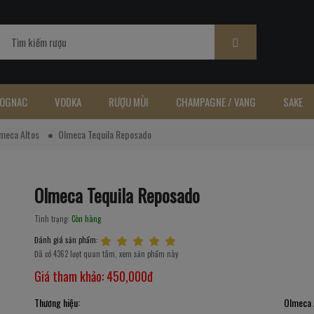
OGNAC
VODKA
RƯỢU MÙI
CHAMPAGNE / VANG
SAKE
meca Altos
Olmeca Tequila Reposado
Olmeca Tequila Reposado
Tình trạng:
Còn hàng
Đánh giá sản phẩm:
Đã có 4362 lượt quan tâm, xem sản phẩm này
Giá tham khảo:
450,000đ
Thương hiệu:
Olmeca 