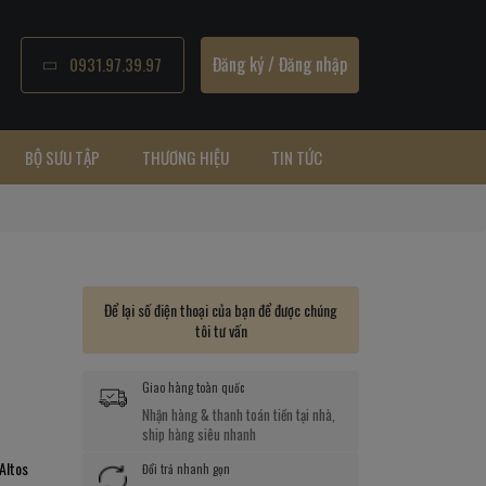
Đăng ký
/
Đăng nhập
0931.97.39.97
BỘ SƯU TẬP
THƯƠNG HIỆU
TIN TỨC
Để lại số điện thoại của bạn để được chúng
tôi tư vấn
Giao hàng toàn quốc
Nhận hàng & thanh toán tiền tại nhà,
ship hàng siêu nhanh
Altos
Đổi trả nhanh gọn