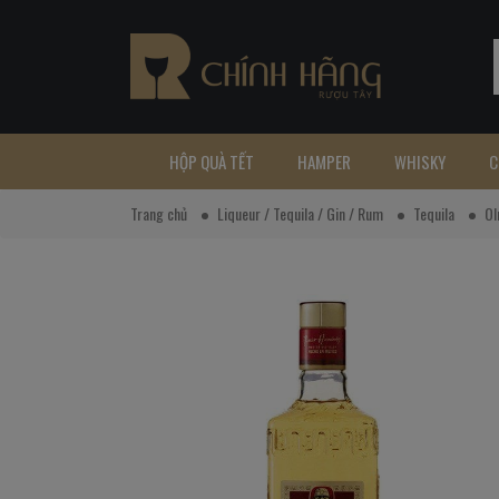
HỘP QUÀ TẾT
HAMPER
WHISKY
C
Trang chủ
Liqueur / Tequila / Gin / Rum
Tequila
Ol