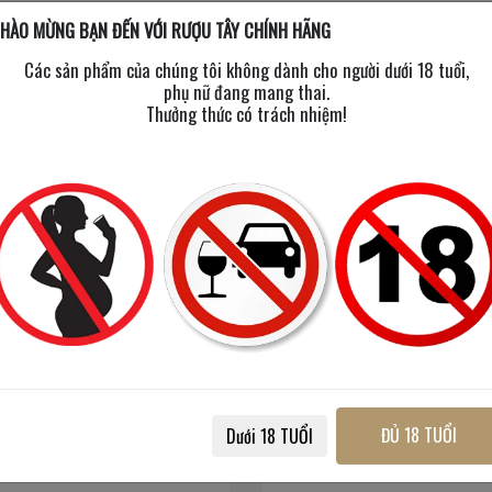
HÀO MỪNG BẠN ĐẾN VỚI RƯỢU TÂY CHÍNH HÃNG
Các sản phẩm của chúng tôi không dành cho người dưới 18 tuổi,
phụ nữ đang mang thai.
Thưởng thức có trách nhiệm!
Tequila 818 Eight Reserve
Patron XO Cafe Incendio
ĐỦ 18 TUỔI
Dưới 18 TUỔI
750 ml
/
40%
750 ml
/
30%