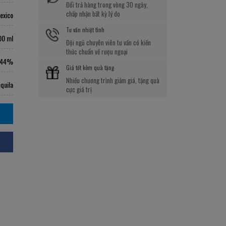
Đổi trả hàng trong vòng 30 ngày,
chấp nhận bất kỳ lý do
exico
Tư vấn nhiệt tình
00 ml
Đội ngũ chuyên viên tư vấn có kiến
thức chuẩn về rượu ngoại
44%
Giá tốt kèm quà tặng
Nhiều chương trình giảm giá, tặng quà
quila
cực giá trị