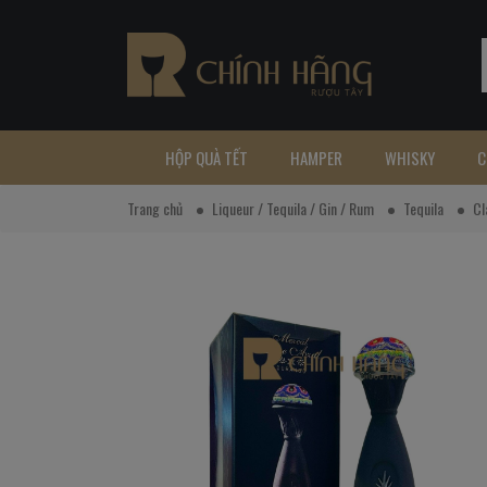
HỘP QUÀ TẾT
HAMPER
WHISKY
C
Trang chủ
Liqueur / Tequila / Gin / Rum
Tequila
Cl