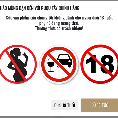
HÀO MỪNG BẠN ĐẾN VỚI RƯỢU TÂY CHÍNH HÃNG
Các sản phẩm của chúng tôi không dành cho người dưới 18 tuổi,
phụ nữ đang mang thai.
Thưởng thức có trách nhiệm!
Patron Reposado
Patron Silver
ĐỦ 18 TUỔI
Dưới 18 TUỔI
750 ml
/
40%
750 ml
/
40%