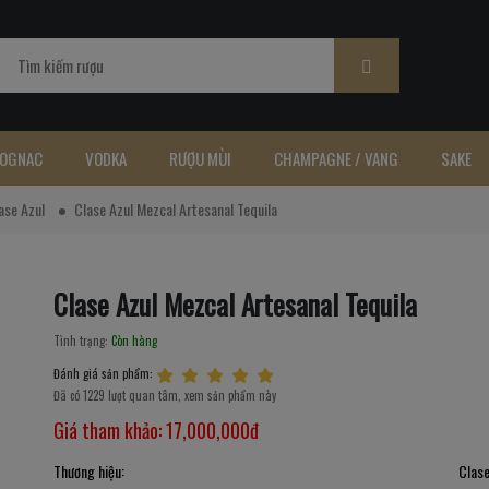
OGNAC
VODKA
RƯỢU MÙI
CHAMPAGNE / VANG
SAKE
ase Azul
Clase Azul Mezcal Artesanal Tequila
Clase Azul Mezcal Artesanal Tequila
Tình trạng:
Còn hàng
Đánh giá sản phẩm:
Đã có 1229 lượt quan tâm, xem sản phẩm này
Giá tham khảo:
17,000,000đ
Thương hiệu:
Clase