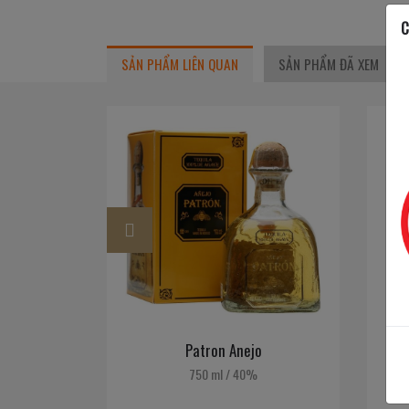
C
SẢN PHẨM LIÊN QUAN
SẢN PHẨM ĐÃ XEM
Happy
New
Year
2025
uà Tết 2025
Patron Anejo
750 ml
/
40%