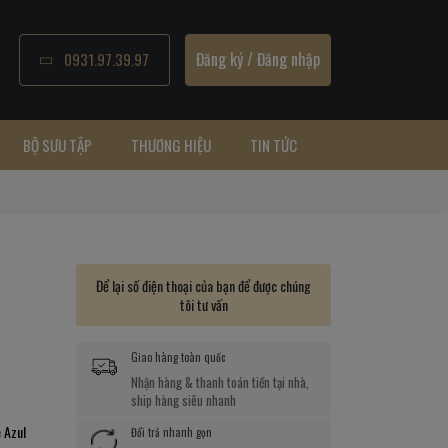
Đăng ký
/
Đăng nhập
0931.97.39.97
BỘ SƯU TẬP
THƯƠNG HIỆU
TIN TỨC
Để lại số điện thoại của bạn để được chúng
tôi tư vấn
Giao hàng toàn quốc
Nhận hàng & thanh toán tiền tại nhà,
ship hàng siêu nhanh
 Azul
Đổi trả nhanh gọn