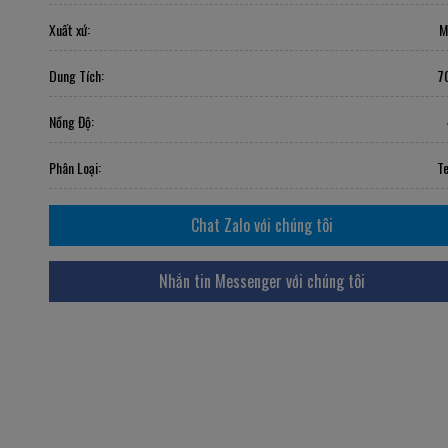
Xuất xứ:
M
Dung Tích:
7
Nồng Độ:
Phân Loại:
Te
Chat Zalo với chúng tôi
Nhắn tin Messenger với chúng tôi