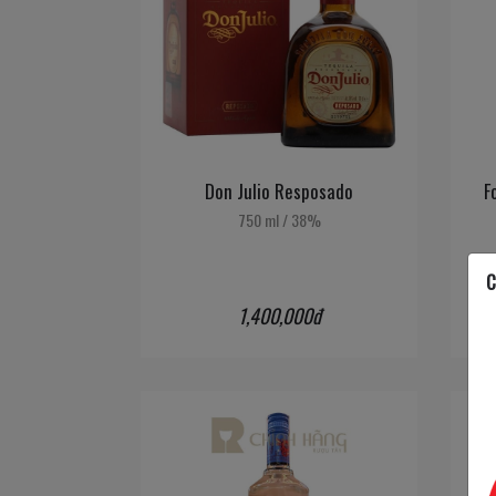
Don Julio Resposado
F
750 ml
/
38%
C
1,400,000đ