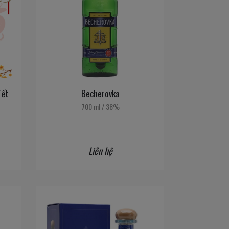
Tết
Becherovka
700 ml
/
38%
Liên hệ