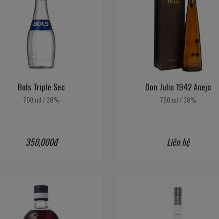
Bols Triple Sec
Don Julio 1942 Anejo
700 ml
/
38%
750 ml
/
38%
350,000đ
Liên hệ