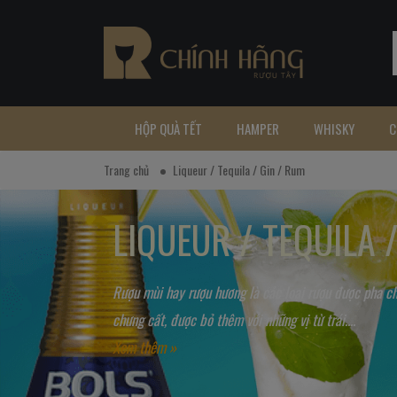
HỘP QUÀ TẾT
HAMPER
WHISKY
C
Trang chủ
Liqueur / Tequila / Gin / Rum
LIQUEUR / TEQUILA 
Rượu mùi hay rượu hương là các loại rượu được pha c
chưng cất, được bỏ thêm với những vị từ trái....
Xem thêm »