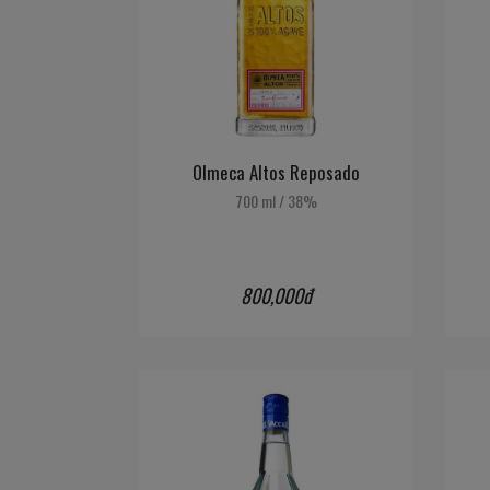
Olmeca Altos Reposado
700 ml
/
38%
800,000đ