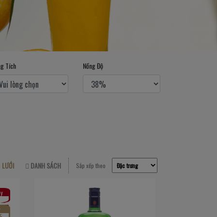
g Tích
Nồng Độ
LƯỚI
DANH SÁCH
Sắp xếp theo
y
r
5