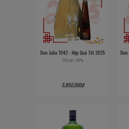
Don Julio 1942 - Hộp Quà Tết 2025
Don 
750 ml
/
38%
5,850,000đ