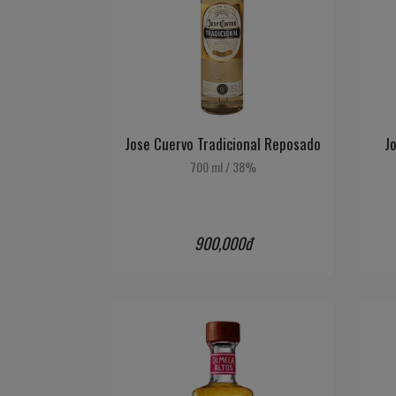
Jose Cuervo Tradicional Reposado
Jo
700 ml
/
38%
900,000đ