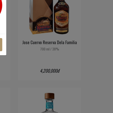
ilia
Jose Cuervo Reserva Dela Familia
700 ml
/
38%
4,200,000đ