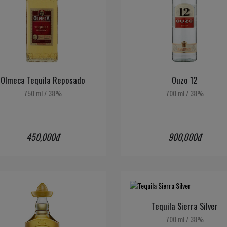
Olmeca Tequila Reposado
Ouzo 12
750 ml
/
38%
700 ml
/
38%
450,000đ
900,000đ
Tequila Sierra Silver
700 ml
/
38%