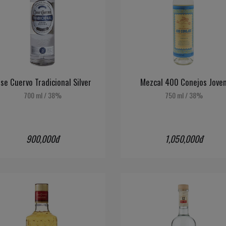
se Cuervo Tradicional Silver
Mezcal 400 Conejos Jove
700 ml
/
38%
750 ml
/
38%
900,000đ
1,050,000đ