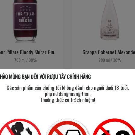
our Pillars Bloody Shiraz Gin
Grappa Cabernet Alexande
700 ml
/
38%
700 ml
/
38%
HÀO MỪNG BẠN ĐẾN VỚI RƯỢU TÂY CHÍNH HÃNG
1,250,000đ
1,100,000đ
Các sản phẩm của chúng tôi không dành cho người dưới 18 tuổi,
phụ nữ đang mang thai.
Thưởng thức có trách nhiệm!