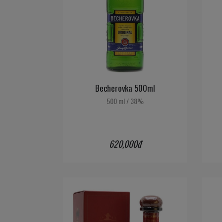
Becherovka 500ml
500 ml
/
38%
620,000đ