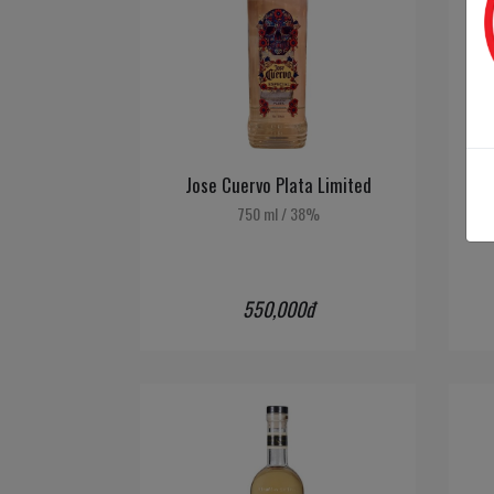
Jose Cuervo Plata Limited
Jo
750 ml
/
38%
550,000đ