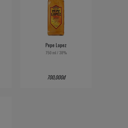
Pepe Lopez
750 ml
/
38%
700,000đ