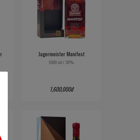
r
Jagermeister Manifest
1000 ml
/
38%
1,600,000đ