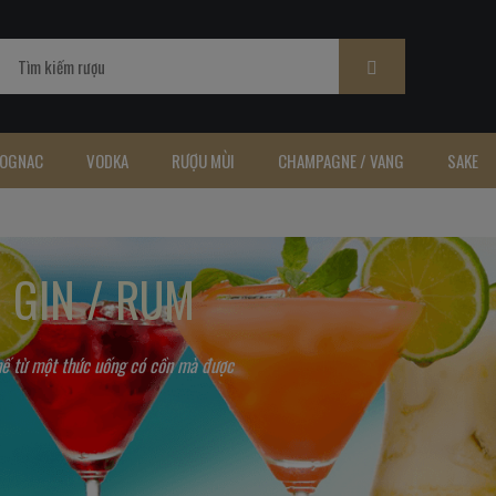
OGNAC
VODKA
RƯỢU MÙI
CHAMPAGNE / VANG
SAKE
/ GIN / RUM
hế từ một thức uống có cồn mà được