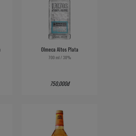
n
Olmeca Altos Plata
700 ml
/
38%
750,000đ