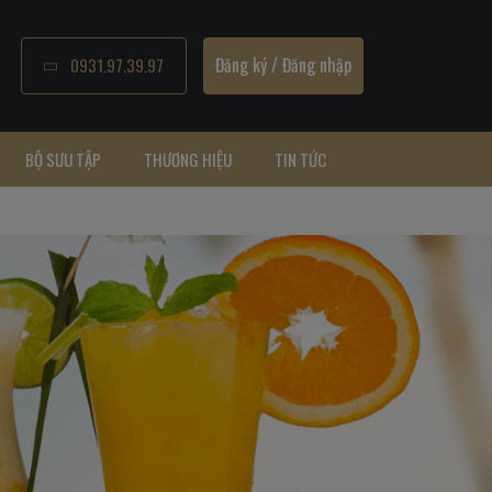
Đăng ký
/
Đăng nhập
0931.97.39.97
BỘ SƯU TẬP
THƯƠNG HIỆU
TIN TỨC