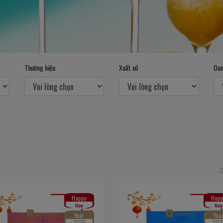
Thương hiệu
Xuất xứ
Dun
Happy
Happ
New
New
Year
Yea
2025
202