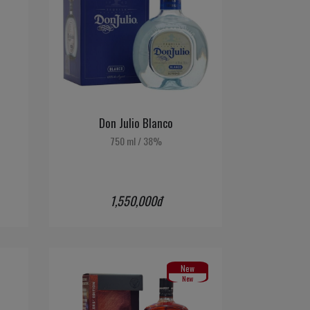
Don Julio Blanco
750 ml
/
38%
1,550,000đ
New
New