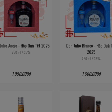
Julio Anejo - Hộp Quà Tết 2025
Don Julio Blanco - Hộp Quà 
2025
750 ml
/
38%
750 ml
/
38%
1,950,000đ
1,600,000đ