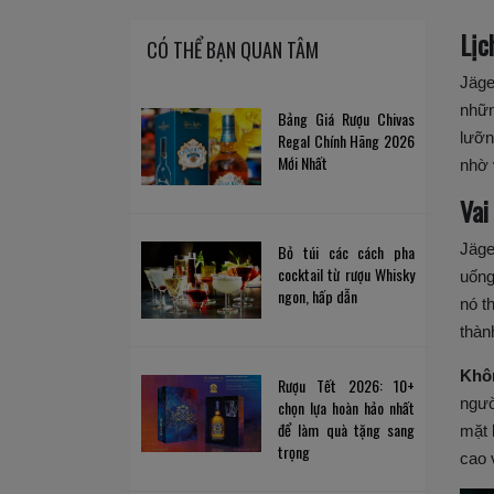
Lịc
CÓ THỂ BẠN QUAN TÂM
Jäge
nhữn
Bảng Giá Rượu Chivas
lưỡn
Regal Chính Hãng 2026
Mới Nhất
nhờ 
Vai
Jäge
Bỏ túi các cách pha
cocktail từ rượu Whisky
uống
ngon, hấp dẫn
nó t
thàn
Khôn
Rượu Tết 2026: 10+
ngườ
chọn lựa hoàn hảo nhất
để làm quà tặng sang
mặt 
trọng
cao 