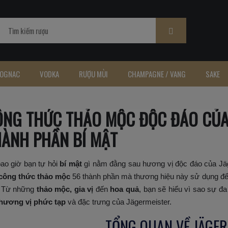
OGNAC
VODKA
RƯỢU MÙI
CHAMPAGNE / VANG
SAKE
NG THỨC THẢO MỘC ĐỘC ĐÁO CỦA 
ÀNH PHẦN BÍ MẬT
ao giờ bạn tự hỏi
bí mật
gì nằm đằng sau hương vị độc đáo của Jäg
công thức thảo mộc
56 thành phần mà thương hiệu này sử dụng để t
. Từ những
thảo mộc, gia vị
đến
hoa quả
, bạn sẽ hiểu vì sao sự đa
hương vị phức tạp
và đặc trưng của Jägermeister.
TỔNG QUAN VỀ JÄGER