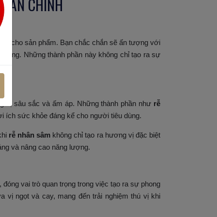
PHẦN CHÍNH
 đáo cho sản phẩm. Bạn chắc chắn sẽ ấn tượng với
 trưng. Những thành phần này không chỉ tạo ra sự
ơng vị sâu sắc và ấm áp. Những thành phần như
rễ
i ích sức khỏe đáng kể cho người tiêu dùng.
khi
rễ nhân sâm
không chỉ tạo ra hương vị đặc biệt
háng và nâng cao năng lượng.
, đóng vai trò quan trọng trong việc tạo ra sự phong
vị ngọt và cay, mang đến trải nghiệm thú vị khi