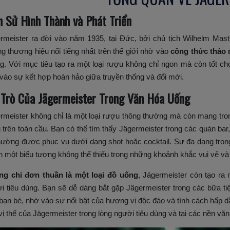
h Sử Hình Thành và Phát Triển
rmeister ra đời vào năm 1935, tại Đức, bởi chủ tịch Wilhelm Mast
g thương hiệu nổi tiếng nhất trên thế giới nhờ vào
công thức thảo
g. Với mục tiêu tạo ra một loại rượu không chỉ ngon mà còn tốt ch
vào sự kết hợp hoàn hảo giữa truyền thống và đổi mới.
 Trò Của Jägermeister Trong Văn Hóa Uống
rmeister không chỉ là một loại rượu thông thường mà còn mang tr
 trên toàn cầu. Bạn có thể tìm thấy Jägermeister trong các quán bar
hường được phục vụ dưới dạng shot hoặc cocktail. Sự đa dạng tron
h một biểu tượng không thể thiếu trong những khoảnh khắc vui vẻ và 
g chỉ đơn thuần là một loại đồ uống
, Jägermeister còn tạo ra 
i tiêu dùng. Bạn sẽ dễ dàng bắt gặp Jägermeister trong các bữa ti
bạn bè, nhờ vào sự nổi bật của hương vị độc đáo và tính cách hấp 
vị thế của Jägermeister trong lòng người tiêu dùng và tại các nền vă