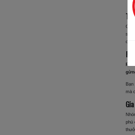
Th
Các 
sự k
cân 
Rễ 
Rễ 
gừn
Bạn 
mà c
Gia
Nh
phú 
thưở