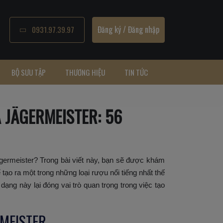
Đăng ký
/
Đăng nhập
0931.97.39.97
BỘ SƯU TẬP
THƯƠNG HIỆU
TIN TỨC
JÄGERMEISTER: 56
ermeister? Trong bài viết này, bạn sẽ được khám
ạo ra một trong những loại rượu nổi tiếng nhất thế
 dạng này lại đóng vai trò quan trọng trong việc tạo
MEISTER