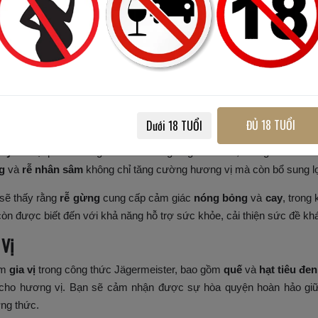
PHÂN TÍCH CÁC THÀNH 
ảo Mộc
loại
thảo mộc
trong công thức Jägermeister mang lại hương vị độc
ết hợp giữa
cây ngải cứu
và
cây hồi
khi thưởng thức hương vị đặc
bằng mà còn mang đến những tính năng bổ dưỡng cho rượu.
Cây
ĐỦ 18 TUỔI
Dưới 18 TUỔI
cây
là một phần không thể thiếu trong Jägermeister, mang đến hư
g
và
rễ nhân sâm
không chỉ tăng cường hương vị mà còn bổ sung lợ
sẽ thấy rằng
rễ gừng
cung cấp cảm giác
nóng bỏng
và
cay
, trong 
òn được biết đến với khả năng hỗ trợ sức khỏe, cải thiện sức đề k
 Vị
óm
gia vị
trong công thức Jägermeister, bao gồm
quế
và
hạt tiêu đen
cho hương vị. Bạn sẽ cảm nhận được sự hòa quyện hoàn hảo giữa 
ng thức.