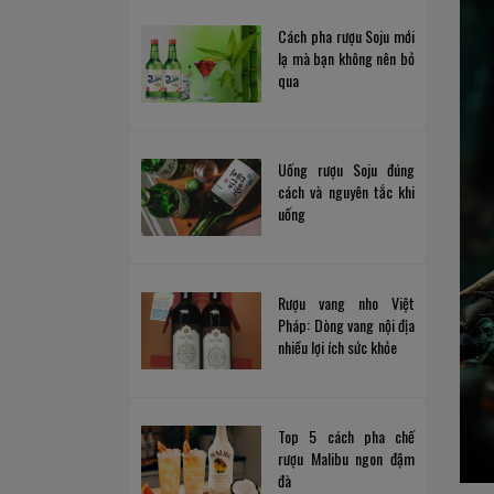
Cách pha rượu Soju mới
lạ mà bạn không nên bỏ
qua
Uống rượu Soju đúng
cách và nguyên tắc khi
uống
Rượu vang nho Việt
Pháp: Dòng vang nội địa
nhiều lợi ích sức khỏe
Top 5 cách pha chế
rượu Malibu ngon đậm
đà