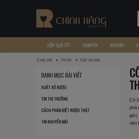
HỘP QUÀ TẾT
HAMPER
WHISKY
C
Trang chủ
Tin tức
Xuất xứ rượu
CÔ
DANH MỤC BÀI VIẾT
TH
XUẤT XỨ RƯỢU
TIN THỊ TRƯỜNG
Có b
phá
CÁCH PHÂN BIỆT RƯỢU THẬT
giới
TIN KHUYẾN MÃI
nên