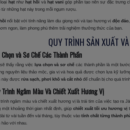
loại
hạt
như
hạt hồi
và
hạt vani
góp phần tạo nên sự đặc trưng c
 từ những hạt này trong mỗi ngụm rượu.
hồi
nổi bật với tính năng làm dịu giọng nói và tạo hương vị
độc đáo
hơm ngon, làm phong phú thêm trải nghiệm thưởng thức của bạn.
QUY TRÌNH SẢN XUẤT VÀ
 Chọn và Sơ Chế Các Thành Phần
sẽ thấy rằng việc
lựa chọn và sơ chế
các thành phần là một bước 
g nguyên liệu thảo mộc, gia vị và hoa quả được chọn lựa kỹ lưỡng
n này được
rửa sạch, phơi khô và cắt nhỏ
để chuẩn bị cho quá trình
 Trình Ngâm Màu Và Chiết Xuất Hương Vị
trình ngâm màu và chiết xuất hương vị là trái tim của việc tạo ra
g một khoảng thời gian nhất định, giúp
chiết xuất tối ưu hương vị
t
dài từ vài tuần đến vài tháng, tùy thuộc vào
tính chất từng thành ph
 hảo với nhau.