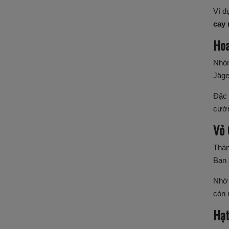
Ví d
cay
Ho
Nhó
Jäge
Đặc 
cườn
Vỏ 
Thà
Bạn
Nhờ 
còn 
Hạ