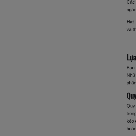
Các 
ngào
Hạt 
và t
Lựa
Bạn 
Nhữn
phầ
Quy
Quy 
tron
kéo 
hoàn