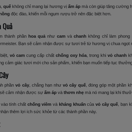
ụ,
quế
không chỉ mang lại hương vị
ấm áp
mà còn giúp tăng cường hệ
 nồng
độc đáo, khiến mỗi ngụm rượu trở nên đặc biệt hơn.
a Quả
m thành phần
hoa quả
như
cam
và
chanh
không chỉ làm phong 
rmeister. Bạn sẽ cảm nhận được sự tươi trẻ từ hương vị chua ngọt
biệt,
vỏ cam
cung cấp chất
chống oxy hóa
, trong khi
vỏ chanh
kh
g cảm giác tươi mới cho sản phẩm, khiến bạn muốn tiếp tục thưởng
Cây
nh phần
vỏ cây
, chẳng hạn như
vỏ cây quế
, đóng góp một phần kh
 sẽ cảm nhận được sự
ấm áp
và
thơm nhẹ
mà nó mang lại khi thưở
vào tính chất
chống viêm
và
kháng khuẩn
của
vỏ cây quế
, bạn 
nhận thêm lợi ích sức khỏe từ các thành phần này.
t