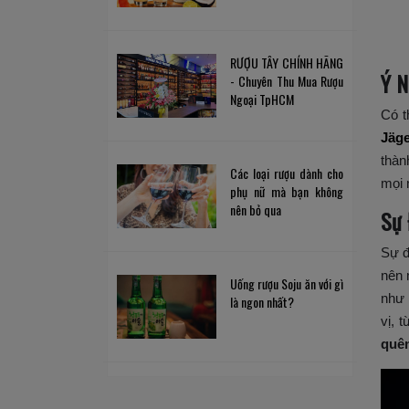
RƯỢU TÂY CHÍNH HÃNG
Ý N
- Chuyên Thu Mua Rượu
Ngoại TpHCM
Có t
Jäge
thàn
Các loại rượu dành cho
mọi 
phụ nữ mà bạn không
nên bỏ qua
Sự 
Sự đ
nên
Uống rượu Soju ăn với gì
như 
là ngon nhất?
vị, 
quê