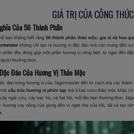
GIÁ TRỊ CỦA CÔNG THỨ
ghĩa Của 56 Thành Phần
hể bạn không biết rằng
56 thành phần thảo mộc, gia vị và hoa qu
rmeister
không chỉ tạo ra hương vị độc đáo mà còn mang đến sự 
h phần đều đóng góp một phần hương vị riêng biệt, từ ngọt đến đắ
người thưởng thức.
Độc Đáo Của Hương Vị Thảo Mộc
ộc đáo trong hương vị của Jägermeister đến từ cách mà các thành 
 một
cấu trúc hương vị phức tạp
mà ít loại rượu thảo mộc khác có 
cây ngải cứu, cây bạc hà, và hạt hồi, mỗi lần bạn thưởng thức Jäg
từ hương cay nồng của gừng đến vị ngọt nhẹ của hồi, tất cả tạo n
n
.