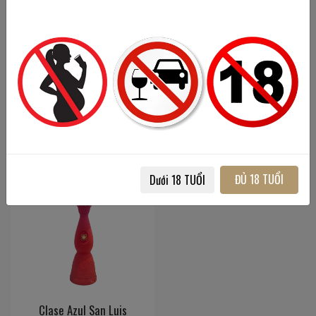
750 ml
/
40%
Clase Azul Plata Tequila
6,000,000đ
750 ml
/
40%
6,500,000đ
ĐỦ 18 TUỔI
Dưới 18 TUỔI
Clase Azul San Luis