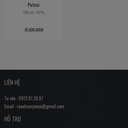
Potosi
700 ml
/
43%
15,600,000đ
LIÊN HỆ
Tư vấn : 0931.97.39.97
Email : ruouhamyxuan@gmail.com
HỖ TRỢ