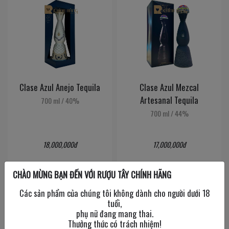
Clase Azul Anejo Tequila
Clase Azul Mezcal
Artesanal Tequila
700 ml
/
40%
700 ml
/
44%
18,000,000đ
17,000,000đ
CHÀO MỪNG BẠN ĐẾN VỚI RƯỢU TÂY CHÍNH HÃNG
Các sản phẩm của chúng tôi không dành cho người dưới 18
tuổi,
Clase Azul Reposado
phụ nữ đang mang thai.
Thưởng thức có trách nhiệm!
Tequila