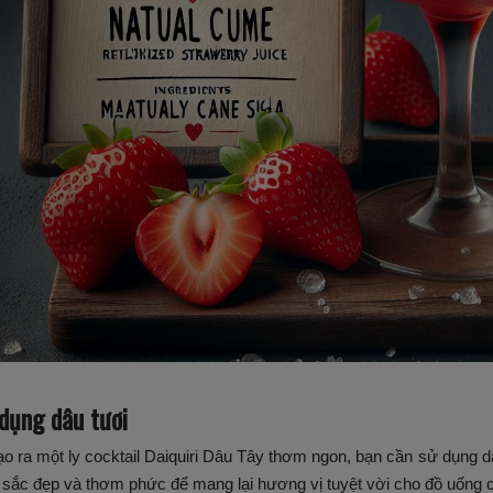
dụng dâu tươi
ạo ra một ly cocktail Daiquiri Dâu Tây thơm ngon, bạn cần sử dụng 
sắc đẹp và thơm phức để mang lại hương vị tuyệt vời cho đồ uống 