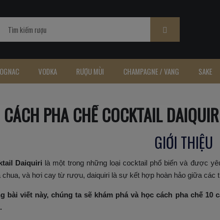
OGNAC
VODKA
RƯỢU MÙI
CHAMPAGNE / VANG
SAKE
 CÁCH PHA CHẾ COCKTAIL DAIQUI
GIỚI THIỆU
tail Daiquiri
là một trong những loại cocktail phổ biến và được yêu
 chua, và hơi cay từ rượu, daiquiri là sự kết hợp hoàn hảo giữa các 
g bài viết này, chúng ta sẽ khám phá và học cách pha chế 10 c
.