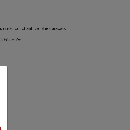
i, nước cốt chanh và blue curaçao.
và hòa quện.