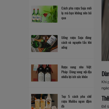
Cách pha rượu Soju mới
lạ mà bạn không nên bỏ
qua
Uống rượu Soju đúng
cách và nguyên tắc khi
uống
Rượu vang nho Việt
Pháp: Dòng vang nội địa
Dùn
nhiều lợi ích sức khỏe
Khi 
ngào
Top 5 cách pha chế
Thê
rượu Malibu ngon đậm
đà
Để t