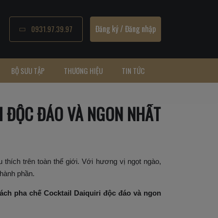
Đăng ký
/
Đăng nhập
0931.97.39.97
BỘ SƯU TẬP
THƯƠNG HIỆU
TIN TỨC
RI ĐỘC ĐÁO VÀ NGON NHẤT
 thích trên toàn thế giới. Với hương vị ngọt ngào,
thành phần.
ách pha chế Cocktail Daiquiri độc đáo và ngon