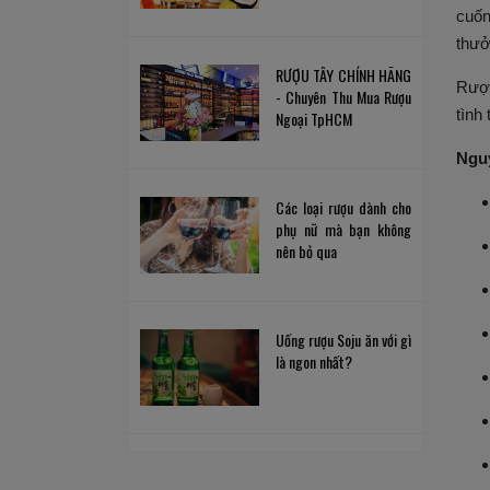
cuốn
thưở
RƯỢU TÂY CHÍNH HÃNG
Rượu
- Chuyên Thu Mua Rượu
tình
Ngoại TpHCM
Nguy
Các loại rượu dành cho
phụ nữ mà bạn không
nên bỏ qua
Uống rượu Soju ăn với gì
là ngon nhất?