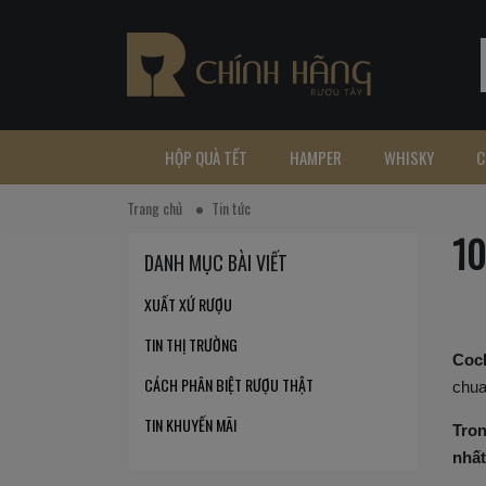
HỘP QUÀ TẾT
HAMPER
WHISKY
C
Trang chủ
Tin tức
10
DANH MỤC BÀI VIẾT
XUẤT XỨ RƯỢU
TIN THỊ TRƯỜNG
Cock
CÁCH PHÂN BIỆT RƯỢU THẬT
chua
TIN KHUYẾN MÃI
Tron
nhất