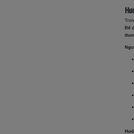
Hươ
Tron
Để 
thơm
Nguy
Hướ