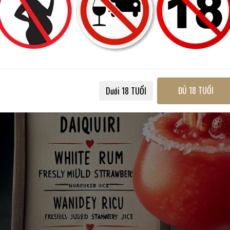
Mua
rượu Rum
chính hãng
DAIQUIRI DÂU 
ĐỦ 18 TUỔI
Dưới 18 TUỔI