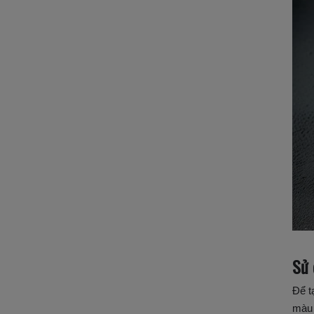
Sử 
Để t
màu 