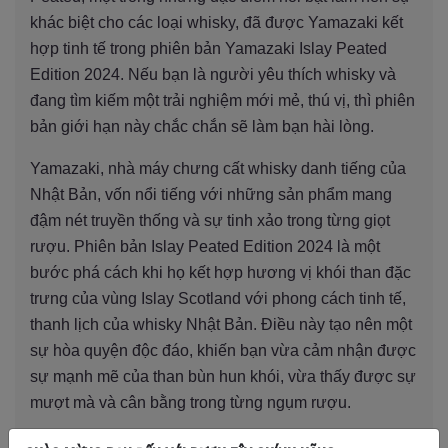
khác biệt cho các loại whisky, đã được Yamazaki kết
hợp tinh tế trong phiên bản Yamazaki Islay Peated
Edition 2024. Nếu bạn là người yêu thích whisky và
đang tìm kiếm một trải nghiệm mới mẻ, thú vị, thì phiên
bản giới hạn này chắc chắn sẽ làm bạn hài lòng.
Yamazaki, nhà máy chưng cất whisky danh tiếng của
Nhật Bản, vốn nổi tiếng với những sản phẩm mang
đậm nét truyền thống và sự tinh xảo trong từng giọt
rượu. Phiên bản Islay Peated Edition 2024 là một
bước phá cách khi họ kết hợp hương vị khói than đặc
trưng của vùng Islay Scotland với phong cách tinh tế,
thanh lịch của whisky Nhật Bản. Điều này tạo nên một
sự hòa quyện độc đáo, khiến bạn vừa cảm nhận được
sự mạnh mẽ của than bùn hun khói, vừa thấy được sự
mượt mà và cân bằng trong từng ngụm rượu.
Khi thưởng thức Yamazaki Islay Peated Edition 2024,