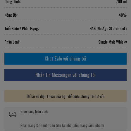
Dung Tích:
700 ml
Nồng Độ:
48%
Tuổi Rượu / Phân Hạng:
NAS (No Age Statement)
Phân Loại:
Single Malt Whisky
Chat Zalo với chúng tôi
Nhắn tin Messenger với chúng tôi
Để lại số điện thoại của bạn để được chúng tôi tư vấn
Giao hàng toàn quốc
Nhận hàng & thanh toán tiền tại nhà, ship hàng siêu nhanh