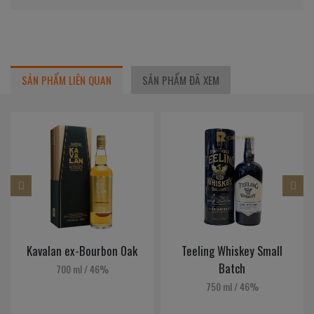
SẢN PHẨM LIÊN QUAN
SẢN PHẨM ĐÃ XEM
Kavalan ex-Bourbon Oak
Teeling Whiskey Small
Batch
700 ml
/
46%
750 ml
/
46%