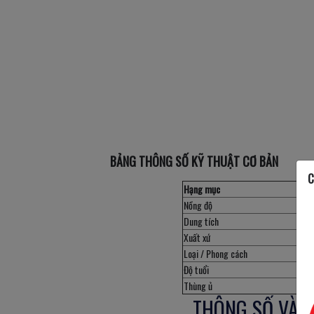
BẢNG THÔNG SỐ KỸ THUẬT CƠ BẢN
C
Hạng mục
Nồng độ
Dung tích
Xuất xứ
Loại / Phong cách
Độ tuổi
Thùng ủ
THÔNG SỐ VÀ Đ