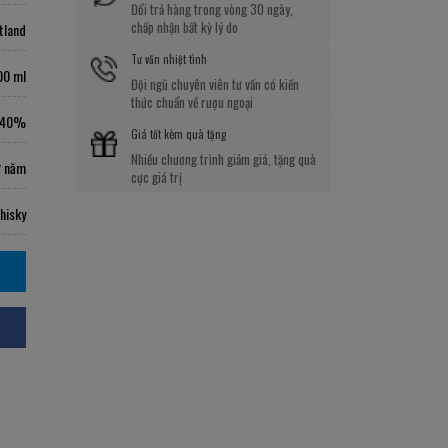
Đổi trả hàng trong vòng 30 ngày,
chấp nhận bất kỳ lý do
tland
Tư vấn nhiệt tình
00 ml
Đội ngũ chuyên viên tư vấn có kiến
thức chuẩn về rượu ngoại
40%
Giá tốt kèm quà tặng
Nhiều chương trình giảm giá, tặng quà
2 năm
cực giá trị
hisky