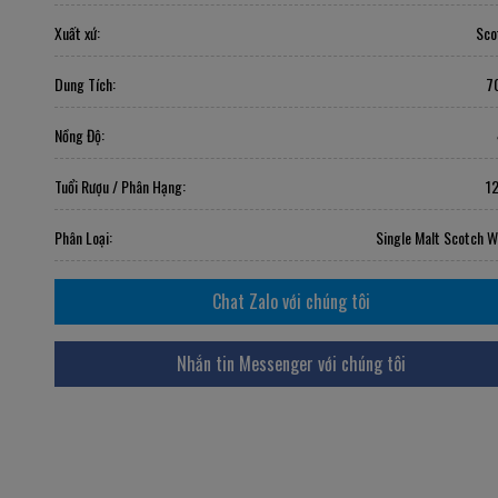
Xuất xứ:
Sco
Dung Tích:
7
Nồng Độ:
Tuổi Rượu / Phân Hạng:
1
Phân Loại:
Single Malt Scotch W
Chat Zalo với chúng tôi
Nhắn tin Messenger với chúng tôi