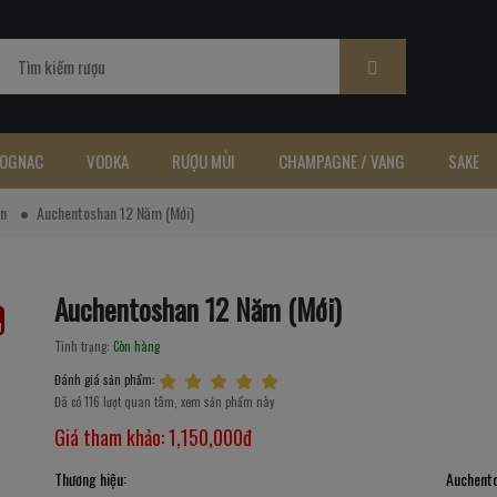
OGNAC
VODKA
RƯỢU MÙI
CHAMPAGNE / VANG
SAKE
n
Auchentoshan 12 Năm (Mới)
Auchentoshan 12 Năm (Mới)
Tình trạng:
Còn hàng
Đánh giá sản phẩm:
Đã có 116 lượt quan tâm, xem sản phẩm này
Giá tham khảo:
1,150,000đ
Thương hiệu:
Auchent