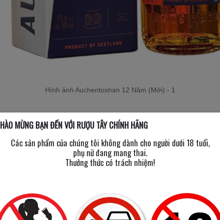
Hình ảnh Auchentoshan 12 Năm (Mới) - 1
HÀO MỪNG BẠN ĐẾN VỚI RƯỢU TÂY CHÍNH HÃNG
Chi tiết
Các sản phẩm của chúng tôi không dành cho người dưới 18 tuổi,
40% ABV
phụ nữ đang mang thai.
700ml
Thưởng thức có trách nhiệm!
Islay, Scotland
Single Malt Scotch Whisky
12 Năm
Chủ yếu thùng ex-bourbon
ẶC ĐIỂM NHẬN DIỆN CỦA AUCHENTOSHA