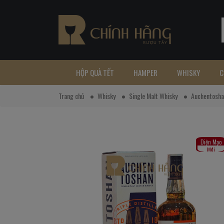
HỘP QUÀ TẾT
HAMPER
WHISKY
C
Trang chủ
Whisky
Single Malt Whisky
Auchentosha
Diện Mạo
Mới