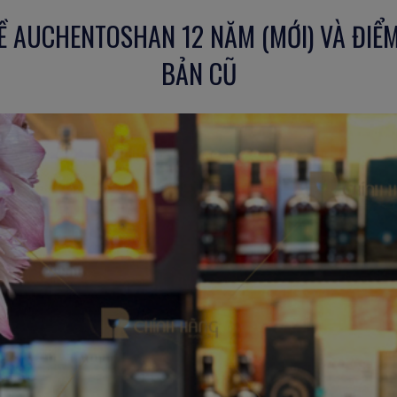
Ề AUCHENTOSHAN 12 NĂM (MỚI) VÀ ĐIỂM
BẢN CŨ