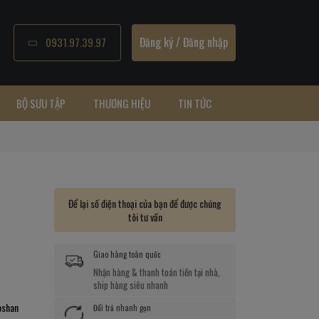
Đăng ký
/
Đăng nhập
0931.97.39.97
BỘ SƯU TẬP
THƯƠNG HIỆU
TIN TỨC
Để lại số điện thoại của bạn để được chúng
tôi tư vấn
Giao hàng toàn quốc
Nhận hàng & thanh toán tiền tại nhà,
ship hàng siêu nhanh
oshan
Đổi trả nhanh gọn