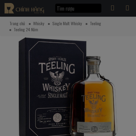
Trang chủ
Whisky
Single Malt Whisky
Teeling
Teeling 24 Năm