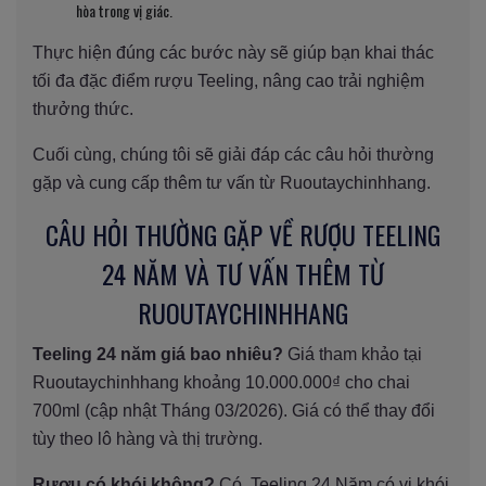
hòa trong vị giác.
Thực hiện đúng các bước này sẽ giúp bạn khai thác
tối đa đặc điểm rượu Teeling, nâng cao trải nghiệm
thưởng thức.
Cuối cùng, chúng tôi sẽ giải đáp các câu hỏi thường
gặp và cung cấp thêm tư vấn từ Ruoutaychinhhang.
CÂU HỎI THƯỜNG GẶP VỀ RƯỢU TEELING
24 NĂM VÀ TƯ VẤN THÊM TỪ
RUOUTAYCHINHHANG
Teeling 24 năm giá bao nhiêu?
Giá tham khảo tại
Ruoutaychinhhang khoảng 10.000.000₫ cho chai
700ml (cập nhật Tháng 03/2026). Giá có thể thay đổi
tùy theo lô hàng và thị trường.
Rượu có khói không?
Có, Teeling 24 Năm có vị khói