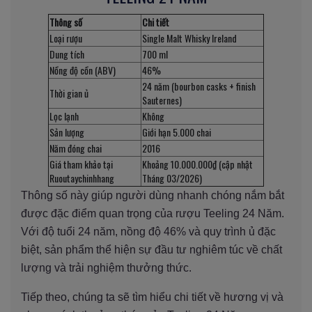
Thông số
Chi tiết
Loại rượu
Single Malt Whisky Ireland
Dung tích
700 ml
Nồng độ cồn (ABV)
46%
24 năm (bourbon casks + finish
Thời gian ủ
Sauternes)
Lọc lạnh
Không
Sản lượng
Giới hạn 5.000 chai
Năm đóng chai
2016
Giá tham khảo tại
Khoảng 10.000.000₫ (cập nhật
Ruoutaychinhhang
Tháng 03/2026)
Thông số này giúp người dùng nhanh chóng nắm bắt
được đặc điểm quan trọng của rượu Teeling 24 Năm.
Với độ tuổi 24 năm, nồng độ 46% và quy trình ủ đặc
biệt, sản phẩm thể hiện sự đầu tư nghiêm túc về chất
lượng và trải nghiệm thưởng thức.
Tiếp theo, chúng ta sẽ tìm hiểu chi tiết về hương vị và