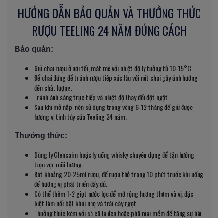
HƯỚNG DẪN BẢO QUẢN VÀ THƯỞNG THỨC
RƯỢU TEELING 24 NĂM ĐÚNG CÁCH
Bảo quản:
Giữ chai rượu ở nơi tối, mát mẻ với nhiệt độ lý tưởng từ 10-15°C.
Để chai đứng để tránh rượu tiếp xúc lâu với nút chai gây ảnh hưởng
đến chất lượng.
Tránh ánh sáng trực tiếp và nhiệt độ thay đổi đột ngột.
Sau khi mở nắp, nên sử dụng trong vòng 6-12 tháng để giữ được
hương vị tinh túy của Teeling 24 năm.
Thưởng thức:
Dùng ly Glencairn hoặc ly uống whisky chuyên dụng để tận hưởng
trọn vẹn mũi hương.
Rót khoảng 20-25ml rượu, để rượu thở trong 10 phút trước khi uống
để hương vị phát triển đầy đủ.
Có thể thêm 1-2 giọt nước lọc để mở rộng hương thơm và vị, đặc
biệt làm nổi bật khói nhẹ và trái cây ngọt.
Thưởng thức kèm với sô cô la đen hoặc phô mai mềm để tăng sự hài