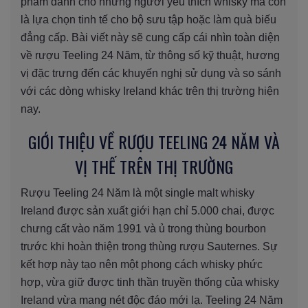
phẩm dành cho những người yêu thích whisky mà còn
là lựa chọn tinh tế cho bộ sưu tập hoặc làm quà biếu
đẳng cấp. Bài viết này sẽ cung cấp cái nhìn toàn diện
về rượu Teeling 24 Năm, từ thông số kỹ thuật, hương
vị đặc trưng đến các khuyến nghị sử dụng và so sánh
với các dòng whisky Ireland khác trên thị trường hiện
nay.
GIỚI THIỆU VỀ RƯỢU TEELING 24 NĂM VÀ
VỊ THẾ TRÊN THỊ TRƯỜNG
Rượu Teeling 24 Năm là một single malt whisky
Ireland được sản xuất giới hạn chỉ 5.000 chai, được
chưng cất vào năm 1991 và ủ trong thùng bourbon
trước khi hoàn thiện trong thùng rượu Sauternes. Sự
kết hợp này tạo nên một phong cách whisky phức
hợp, vừa giữ được tinh thần truyền thống của whisky
Ireland vừa mang nét độc đáo mới lạ. Teeling 24 Năm