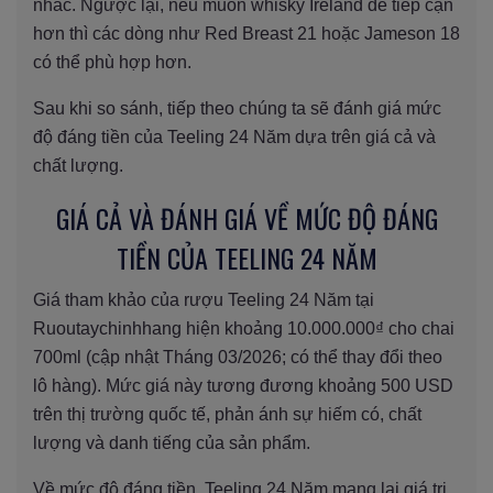
nhắc. Ngược lại, nếu muốn whisky Ireland dễ tiếp cận
hơn thì các dòng như Red Breast 21 hoặc Jameson 18
có thể phù hợp hơn.
Sau khi so sánh, tiếp theo chúng ta sẽ đánh giá mức
độ đáng tiền của Teeling 24 Năm dựa trên giá cả và
chất lượng.
GIÁ CẢ VÀ ĐÁNH GIÁ VỀ MỨC ĐỘ ĐÁNG
TIỀN CỦA TEELING 24 NĂM
Giá tham khảo của rượu Teeling 24 Năm tại
Ruoutaychinhhang hiện khoảng 10.000.000₫ cho chai
700ml (cập nhật Tháng 03/2026; có thể thay đổi theo
lô hàng). Mức giá này tương đương khoảng 500 USD
trên thị trường quốc tế, phản ánh sự hiếm có, chất
lượng và danh tiếng của sản phẩm.
Về mức độ đáng tiền, Teeling 24 Năm mang lại giá trị