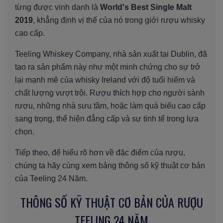
từng được vinh danh là
World's Best Single Malt
2019
, khẳng định vị thế của nó trong giới rượu whisky
cao cấp.
Teeling Whiskey Company, nhà sản xuất tại Dublin, đã
tạo ra sản phẩm này như một minh chứng cho sự trở
lại mạnh mẽ của whisky Ireland với độ tuổi hiếm và
chất lượng vượt trội. Rượu thích hợp cho người sành
rượu, những nhà sưu tầm, hoặc làm quà biếu cao cấp
sang trọng, thể hiện đẳng cấp và sự tinh tế trong lựa
chọn.
Tiếp theo, để hiểu rõ hơn về đặc điểm của rượu,
chúng ta hãy cùng xem bảng thông số kỹ thuật cơ bản
của Teeling 24 Năm.
THÔNG SỐ KỸ THUẬT CƠ BẢN CỦA RƯỢU
TEELING 24 NĂM