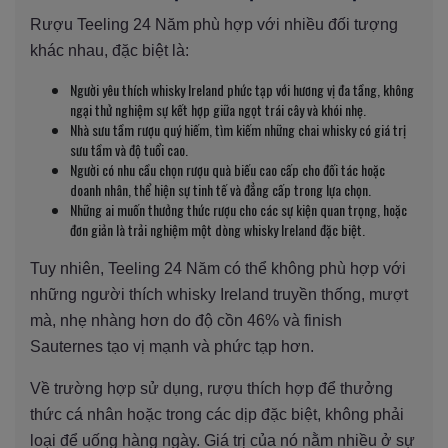
Rượu Teeling 24 Năm phù hợp với nhiều đối tượng
khác nhau, đặc biệt là:
Người yêu thích whisky Ireland phức tạp với hương vị đa tầng, không
ngại thử nghiệm sự kết hợp giữa ngọt trái cây và khói nhẹ.
Nhà sưu tầm rượu quý hiếm, tìm kiếm những chai whisky có giá trị
sưu tầm và độ tuổi cao.
Người có nhu cầu chọn rượu quà biếu cao cấp cho đối tác hoặc
doanh nhân, thể hiện sự tinh tế và đẳng cấp trong lựa chọn.
Những ai muốn thưởng thức rượu cho các sự kiện quan trọng, hoặc
đơn giản là trải nghiệm một dòng whisky Ireland đặc biệt.
Tuy nhiên, Teeling 24 Năm có thể không phù hợp với
những người thích whisky Ireland truyền thống, mượt
mà, nhẹ nhàng hơn do độ cồn 46% và finish
Sauternes tạo vị mạnh và phức tạp hơn.
Về trường hợp sử dụng, rượu thích hợp để thưởng
thức cá nhân hoặc trong các dịp đặc biệt, không phải
loại để uống hàng ngày. Giá trị của nó nằm nhiều ở sự