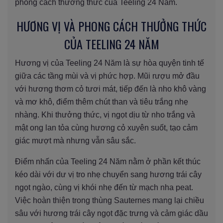
phong cách thưởng thức của Teeling 24 Năm.
HƯƠNG VỊ VÀ PHONG CÁCH THƯỞNG THỨC
CỦA TEELING 24 NĂM
Hương vị của Teeling 24 Năm là sự hòa quyện tinh tế
giữa các tầng mùi và vị phức hợp. Mũi rượu mở đầu
với hương thơm cỏ tươi mát, tiếp đến là nho khô vàng
và mơ khô, điểm thêm chút than và tiêu trắng nhẹ
nhàng. Khi thưởng thức, vị ngọt dịu từ nho trắng và
mật ong lan tỏa cùng hương cỏ xuyên suốt, tạo cảm
giác mượt mà nhưng vẫn sâu sắc.
Điểm nhấn của Teeling 24 Năm nằm ở phần kết thúc
kéo dài với dư vị tro nhẹ chuyển sang hương trái cây
ngọt ngào, cùng vị khói nhẹ đến từ mạch nha peat.
Việc hoàn thiện trong thùng Sauternes mang lại chiều
sâu với hương trái cây ngọt đặc trưng và cảm giác dầu