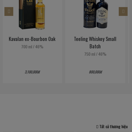
Teeling Whiskey Small
Auchentoshan 12 Năm
Batch
(Mới)
750 ml
/
46%
700 ml
/
40%
800,000đ
1,150,000đ
Tất cả thương hiệu