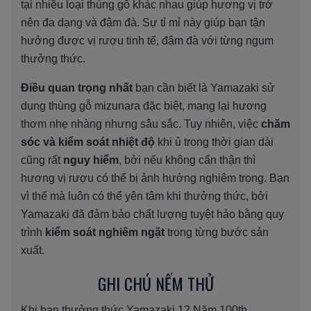
tại nhiều loại thùng gỗ khác nhau giúp hương vị trở
nên đa dạng và đậm đà. Sự tỉ mỉ này giúp bạn tận
hưởng được vị rượu tinh tế, đậm đà với từng ngụm
thưởng thức.
Điều quan trọng nhất
bạn cần biết là Yamazaki sử
dụng thùng gỗ mizunara đặc biệt, mang lại hương
thơm nhẹ nhàng nhưng sâu sắc. Tuy nhiên, việc
chăm
sóc và kiểm soát nhiệt độ
khi ủ trong thời gian dài
cũng rất
nguy hiểm
, bởi nếu không cẩn thận thì
hương vị rượu có thể bị ảnh hưởng nghiêm trọng. Bạn
vì thế mà luôn có thể yên tâm khi thưởng thức, bởi
Yamazaki đã đảm bảo chất lượng tuyệt hảo bằng quy
trình
kiểm soát nghiêm ngặt
trong từng bước sản
xuất.
GHI CHÚ NẾM THỬ
Khi bạn thưởng thức Yamazaki 12 Năm 100th