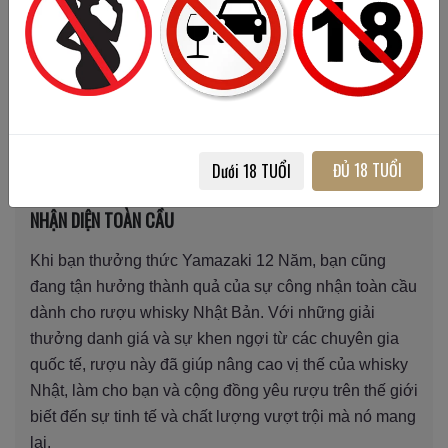
của chai rượu này đã mở rộng tầm nhìn của bạn và
những người yêu mến whisky về những giá trị tinh túy
ẩn chứa trong từng giọt rượu. Tác động của nó không
chỉ dừng lại ở chất lượng, mà còn kích thích sự phát
triển của ngành rượu Nhật, mang lại nhiều cơ hội mới
cho cả người sản xuất và người thưởng thức như
ĐỦ 18 TUỔI
Dưới 18 TUỔI
bạn.
NHẬN DIỆN TOÀN CẦU
Khi bạn thưởng thức Yamazaki 12 Năm, bạn cũng
đang tận hưởng thành quả của sự công nhận toàn cầu
dành cho rượu whisky Nhật Bản. Với những giải
thưởng danh giá và sự khen ngợi từ các chuyên gia
quốc tế, rượu này đã giúp nâng cao vị thế của whisky
Nhật, làm cho bạn và cộng đồng yêu rượu trên thế giới
biết đến sự tinh tế và chất lượng vượt trội mà nó mang
lại.