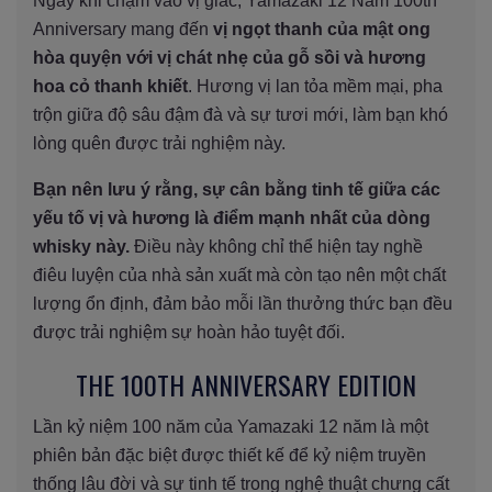
Ngay khi chạm vào vị giác, Yamazaki 12 Năm 100th
Anniversary mang đến
vị ngọt thanh của mật ong
hòa quyện với vị chát nhẹ của gỗ sồi và hương
hoa cỏ thanh khiết
. Hương vị lan tỏa mềm mại, pha
trộn giữa độ sâu đậm đà và sự tươi mới, làm bạn khó
lòng quên được trải nghiệm này.
Bạn nên lưu ý rằng, sự cân bằng tinh tế giữa các
yếu tố vị và hương là điểm mạnh nhất của dòng
whisky này.
Điều này không chỉ thể hiện tay nghề
điêu luyện của nhà sản xuất mà còn tạo nên một chất
lượng ổn định, đảm bảo mỗi lần thưởng thức bạn đều
được trải nghiệm sự hoàn hảo tuyệt đối.
THE 100TH ANNIVERSARY EDITION
Lần kỷ niệm 100 năm của Yamazaki 12 năm là một
phiên bản đặc biệt được thiết kế để kỷ niệm truyền
thống lâu đời và sự tinh tế trong nghệ thuật chưng cất