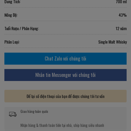
Dung Tích:
700 ml
Nồng Độ:
43%
Tuổi Rượu / Phân Hạng:
12 năm
Phân Loại:
Single Malt Whisky
Chat Zalo với chúng tôi
Nhắn tin Messenger với chúng tôi
Để lại số điện thoại của bạn để được chúng tôi tư vấn
Giao hàng toàn quốc
Nhận hàng & thanh toán tiền tại nhà, ship hàng siêu nhanh