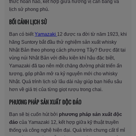
thức hoàn hảo, kết hợp giữa hương vị cân bằng và
lịch sử phong phú.
BỐI CẢNH LỊCH SỬ
Bạn có biết
Yamazaki
12 được ra đời từ năm 1923, khi
hãng Suntory bắt đầu thử nghiệm sản xuất whisky
Nhật Bản theo phong cách phương Tây? Được đặt tại
vùng núi Nhật Bản với điều kiện khí hậu đặc biệt,
Yamazaki đã tạo nên một chặng đường phát triển ấn
tượng, góp phần mở ra kỷ nguyên mới cho whisky
Nhật. Quá trình lịch sử lâu dài này giúp bạn hiểu sâu
hơn về giá trị của từng giọt rượu trong chai.
PHƯƠNG PHÁP SẢN XUẤT ĐỘC ĐÁO
Bạn sẽ bị cuốn hút bởi
phương pháp sản xuất độc
đáo
của Yamazaki 12, kết hợp giữa kỹ thuật truyền
thống và công nghệ hiện đại. Quá trình chưng cất tỉ mỉ