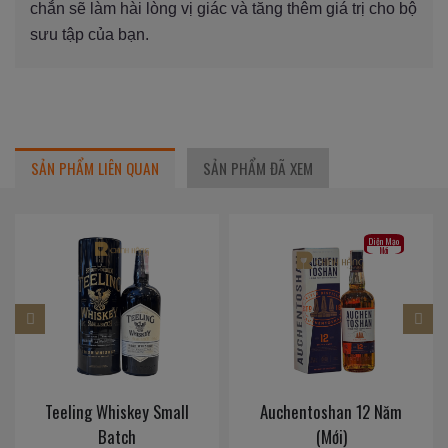
chắn sẽ làm hài lòng vị giác và tăng thêm giá trị cho bộ
sưu tập của bạn.
SẢN PHẨM LIÊN QUAN
SẢN PHẨM ĐÃ XEM
Diện Mạo
Mới
Teeling Whiskey Small
Auchentoshan 12 Năm
Batch
(Mới)