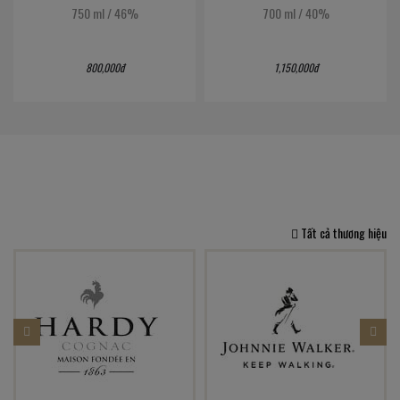
750 ml
/
46%
700 ml
/
40%
800,000đ
1,150,000đ
Tất cả thương hiệu