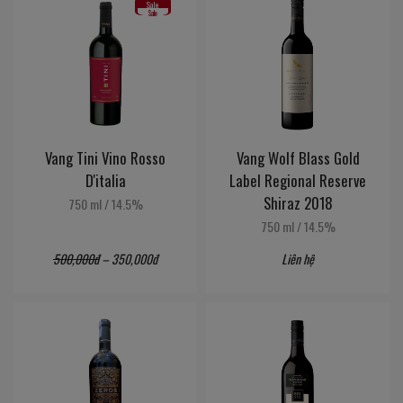
Sale
Sale
Vang Tini Vino Rosso
Vang Wolf Blass Gold
D'italia
Label Regional Reserve
Shiraz 2018
750 ml
/
14.5%
750 ml
/
14.5%
500,000đ
–
350,000đ
Liên hệ