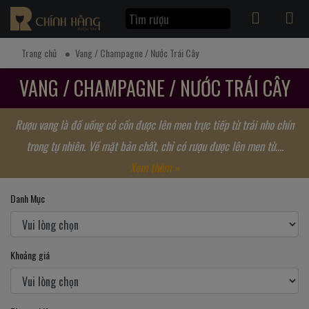
Trang chủ
Vang / Champagne / Nước Trái Cây
VANG / CHAMPAGNE / NƯỚC TRÁI CÂY
Rượu vang là đồ uống có cồn được lên men trực tiếp từ trái nho chín
trong tự nhiên. Về mặt bản chất, chỉ có rượu được lên men từ....
Xem thêm »
Danh Mục
Khoảng giá