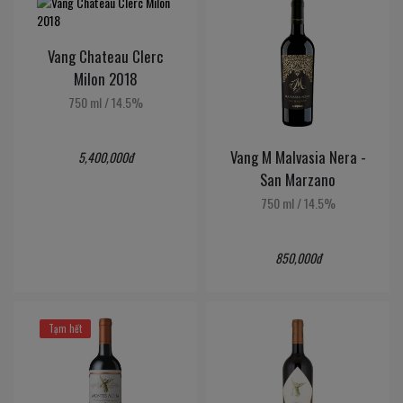
Vang Chateau Clerc
Milon 2018
750 ml
/
14.5%
Vang M Malvasia Nera -
5,400,000đ
San Marzano
750 ml
/
14.5%
850,000đ
Tạm hết