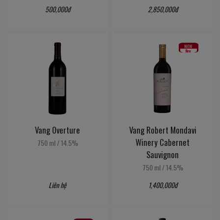
500,000đ
2,850,000đ
NEW
New
Vang Overture
Vang Robert Mondavi
Winery Cabernet
750 ml
/
14.5%
Sauvignon
750 ml
/
14.5%
Liên hệ
1,400,000đ