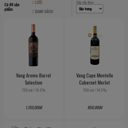
LƯỚI
Sắp xếp theo
Có 48 sản
phẩm
DANH SÁCH
Vang Aromo Barrel
Vang Cape Mentelle
Selection
Cabernet Merlot
750 ml
/
14.5%
750 ml
/
14.5%
1,150,000đ
850,000đ