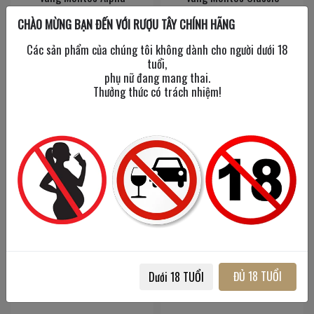
Malbec
Cabernet Sauvignon
CHÀO MỪNG BẠN ĐẾN VỚI RƯỢU TÂY CHÍNH HÃNG
750 ml
/
14.5%
750 ml
/
14.5%
Các sản phẩm của chúng tôi không dành cho người dưới 18
tuổi,
850,000đ
500,000đ
phụ nữ đang mang thai.
Thưởng thức có trách nhiệm!
Vang Montes Classic
Vang Montes Purple
Merlot
Angel
ĐỦ 18 TUỔI
Dưới 18 TUỔI
750 ml
/
14.5%
750 ml
/
14.5%