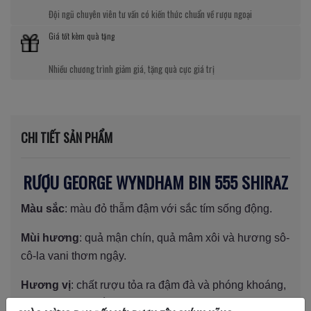
Đội ngũ chuyên viên tư vấn có kiến thức chuẩn về rượu ngoại
Giá tốt kèm quà tặng
Nhiều chương trình giảm giá, tặng quà cực giá trị
CHI TIẾT SẢN PHẨM
RƯỢU GEORGE WYNDHAM BIN 555 SHIRAZ
Màu sắc
: màu đỏ thẫm đậm với sắc tím sống động.
Mùi hương
: quả mận chín, quả mâm xôi và hương sô-
cô-la vani thơm ngậy.
Hương vị
: chất rượu tỏa ra đậm đà và phóng khoáng,
đẹp đẽ, và cân bằng với độ chát vừa phải. Vị trái cây