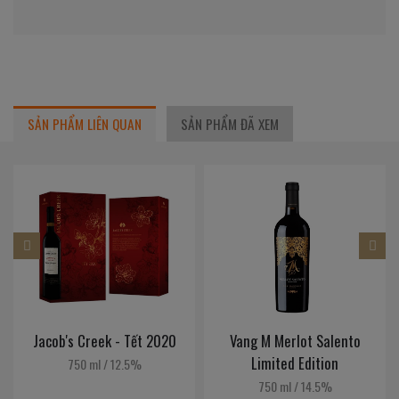
SẢN PHẨM LIÊN QUAN
SẢN PHẨM ĐÃ XEM
Jacob's Creek - Tết 2020
Vang M Merlot Salento
Limited Edition
750 ml
/
12.5%
750 ml
/
14.5%