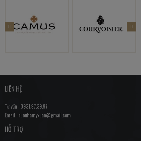
LIÊN HỆ
Tư vấn : 0931.97.39.97
Email : ruouhamyxuan@gmail.com
HỖ TRỢ