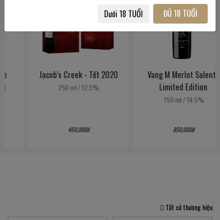
ĐỦ 18 TUỔI
Dưới 18 TUỔI
Jacob's Creek - Tết 2020
Vang M Merlot Salento
Limited Edition
750 ml
/
12.5%
750 ml
/
14.5%
450,000đ
850,000đ
Tất cả thương hiệu