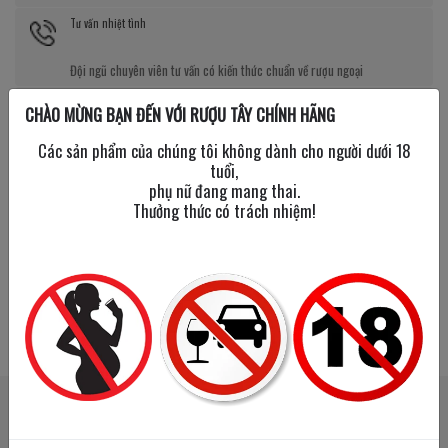
Tư vấn nhiệt tình
Đội ngũ chuyên viên tư vấn có kiến thức chuẩn về rượu ngoại
Giá tốt kèm quà tặng
CHÀO MỪNG BẠN ĐẾN VỚI RƯỢU TÂY CHÍNH HÃNG
Các sản phẩm của chúng tôi không dành cho người dưới 18
Nhiều chương trình giảm giá, tặng quà cực giá trị
tuổi,
phụ nữ đang mang thai.
Thưởng thức có trách nhiệm!
SẢN PHẨM LIÊN QUAN
SẢN PHẨM ĐÃ XEM