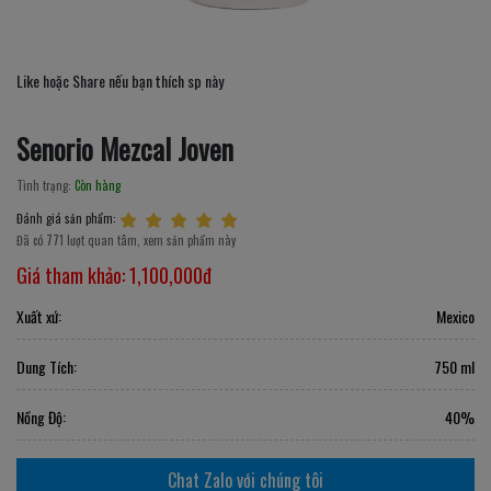
Like hoặc Share nếu bạn thích sp này
Senorio Mezcal Joven
Tình trạng:
Còn hàng
Đánh giá sản phẩm:
Đã có 771 lượt quan tâm, xem sản phẩm này
Giá tham khảo:
1,100,000đ
Xuất xứ:
Mexico
Dung Tích:
750 ml
Nồng Độ:
40%
Chat Zalo với chúng tôi