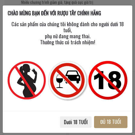
Nhiều chương trình giảm giá, tặng quà cực giá trị
CHÀO MỪNG BẠN ĐẾN VỚI RƯỢU TÂY CHÍNH HÃNG
Các sản phẩm của chúng tôi không dành cho người dưới 18
tuổi,
phụ nữ đang mang thai.
Thưởng thức có trách nhiệm!
SẢN PHẨM LIÊN QUAN
SẢN PHẨM ĐÃ XEM
ĐỦ 18 TUỔI
Dưới 18 TUỔI