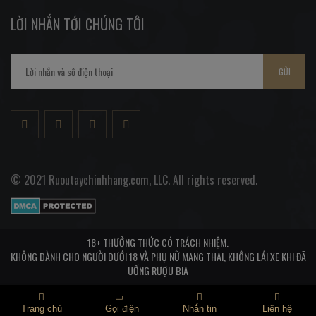
LỜI NHẮN TỚI CHÚNG TÔI
GỬI
© 2021 Ruoutaychinhhang.com, LLC. All rights reserved.
18+ THƯỞNG THỨC CÓ TRÁCH NHIỆM.
KHÔNG DÀNH CHO NGƯỜI DƯỚI 18 VÀ PHỤ NỮ MANG THAI, KHÔNG LÁI XE KHI ĐÃ
UỐNG RƯỢU BIA
Trang chủ
Gọi điện
Nhắn tin
Liên hệ