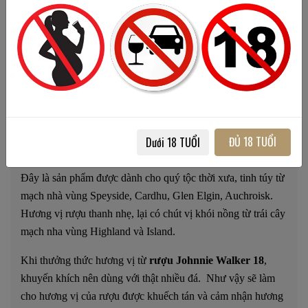
Chính những tinh thần phát triển, phương châm hoạt động
luôn hướng về phía trước mang đến cho gia đình này rất
nhiều thành tựu nổi bật. Tinh thần của gia đình sẽ mãi mãi
tạo ra nguồn cảm hứng bất tận để các thành viên kế nhiệm
sáng tạo ra các loại rượu ngon khác mang đến cho thị
trường.
3. TẬN HƯỞNG HƯƠNG VỊ RƯỢU JOHNNIE
ĐỦ 18 TUỔI
Dưới 18 TUỔI
WALKER 18
Đây là sản phẩm được dành cho quý tộc thời xưa, tinh túy từ
mạch nhà vùng Speyside, Cardhu, Glen Elgin, Auchroisk.
Hương vị rượu thanh nhẹ, lại có chút vị khói nồng từ trái cây
mạch nha vùng Highland và Island.
Khi thưởng thức hương vị từ
rượu Johnnie Walker 18
,
khuyến khích nên dùng với thật nhiều đá. Như vậy sẽ làm
cho hương vị của rượu được khuếch tán và cảm nhận hương