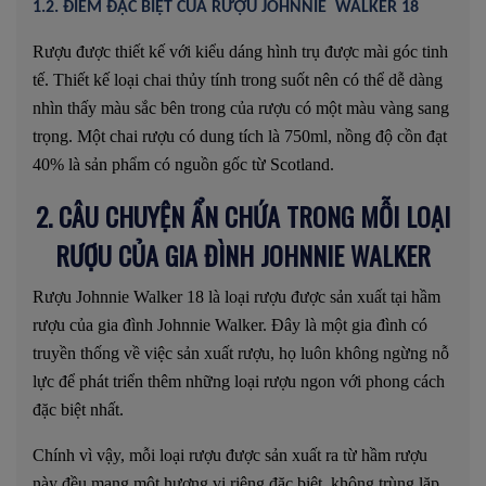
1.2. ĐIỂM ĐẶC BIỆT CỦA RƯỢU JOHNNIE WALKER 18
Rượu được thiết kế với kiểu dáng hình trụ được mài góc tinh
tế. Thiết kế loại chai thủy tính trong suốt nên có thể dễ dàng
nhìn thấy màu sắc bên trong của rượu có một màu vàng sang
trọng. Một chai rượu có dung tích là 750ml, nồng độ cồn đạt
40% là sản phẩm có nguồn gốc từ Scotland.
2. CÂU CHUYỆN ẨN CHỨA TRONG MỖI LOẠI
RƯỢU CỦA GIA ĐÌNH JOHNNIE WALKER
Rượu Johnnie Walker 18 là loại rượu được sản xuất tại hầm
rượu của gia đình Johnnie Walker. Đây là một gia đình có
truyền thống về việc sản xuất rượu, họ luôn không ngừng nỗ
lực để phát triển thêm những loại rượu ngon với phong cách
đặc biệt nhất.
Chính vì vậy, mỗi loại rượu được sản xuất ra từ hầm rượu
này đều mang một hương vị riêng đặc biệt, không trùng lặp.