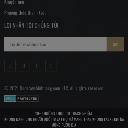
Khuyến mãi
Phương thức thanh toán
LỜI NHẮN TỚI CHÚNG TÔI
GỬI
© 2021 Ruoutaychinhhang.com, LLC. All rights reserved.
18+ THƯỞNG THỨC CÓ TRÁCH NHIỆM.
KHÔNG DÀNH CHO NGƯỜI DƯỚI 18 VÀ PHỤ NỮ MANG THAI, KHÔNG LÁI XE KHI ĐÃ
UỐNG RƯỢU BIA