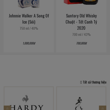
Johnnie Walker A Song Of
Suntory Old Whisky
Ice (Sói)
Chuột - Tết Canh Tý
2020
750 ml
/
40%
700 ml
/
43%
1,000,000đ
700,000đ
Tất cả thương hiệu