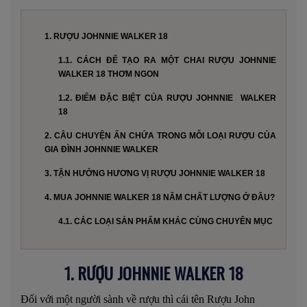
1. RƯỢU JOHNNIE WALKER 18
1.1. CÁCH ĐỂ TẠO RA MỘT CHAI RƯỢU JOHNNIE
WALKER 18 THƠM NGON
1.2. ĐIỂM ĐẶC BIỆT CỦA RƯỢU JOHNNIE WALKER
18
2. CÂU CHUYỆN ẨN CHỨA TRONG MỖI LOẠI RƯỢU CỦA
GIA ĐÌNH JOHNNIE WALKER
3. TẬN HƯỞNG HƯƠNG VỊ RƯỢU JOHNNIE WALKER 18
4. MUA JOHNNIE WALKER 18 NĂM CHẤT LƯỢNG Ở ĐÂU?
4.1. CÁC LOẠI SẢN PHẨM KHÁC CÙNG CHUYÊN MỤC
1. RƯỢU JOHNNIE WALKER 18
Đối với một người sành về rượu thì cái tên Rượu John