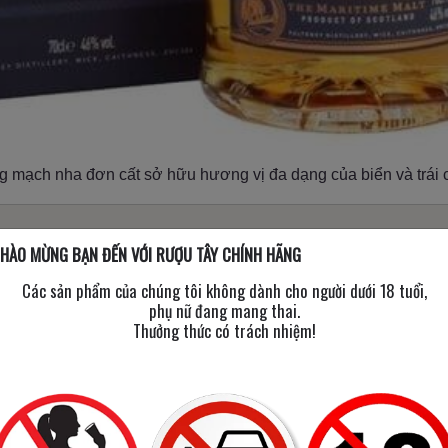
g mạch nha đơn cất sở hữu hương vị đa dạng của biển và trái c
 18
HÀO MỪNG BẠN ĐẾN VỚI RƯỢU TÂY CHÍNH HÃNG
Các sản phẩm của chúng tôi không dành cho người dưới 18 tuổi,
phụ nữ đang mang thai.
U?
Thưởng thức có trách nhiệm!
 TÍN?
 TÌM HIỂU XUẤT XỨ RƯỢU OLD PULTENEY