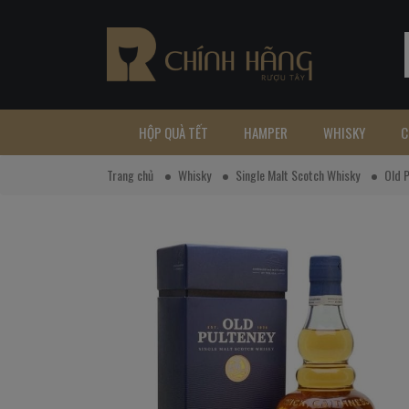
HỘP QUÀ TẾT
HAMPER
WHISKY
C
Trang chủ
Whisky
Single Malt Scotch Whisky
Old 