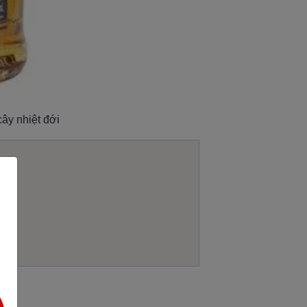
ây nhiệt đới
 18