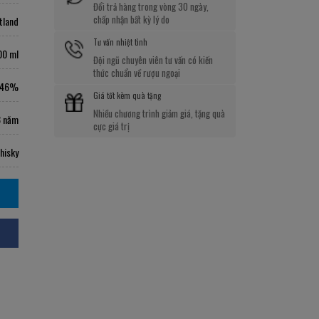
Đổi trả hàng trong vòng 30 ngày,
chấp nhận bất kỳ lý do
tland
Tư vấn nhiệt tình
00 ml
Đội ngũ chuyên viên tư vấn có kiến
thức chuẩn về rượu ngoại
46%
Giá tốt kèm quà tặng
Nhiều chương trình giảm giá, tặng quà
8 năm
cực giá trị
hisky