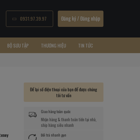
Đăng ký
/
Đăng nhập
0931.97.39.97
BỘ SƯU TẬP
THƯƠNG HIỆU
TIN TỨC
Để lại số điện thoại của bạn để được chúng
tôi tư vấn
Giao hàng toàn quốc
Nhận hàng & thanh toán tiền tại nhà,
ship hàng siêu nhanh
teney
Đổi trả nhanh gọn