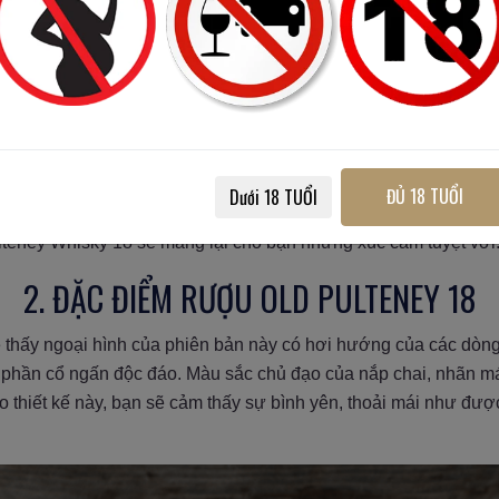
iệu mạch nha đơn cất nổi tiếng từ lúc mới thành lập cho đến n
 vận chuyển, địa hình nhưng nó vẫn được người tiêu dùng, đặc
ng chục chai rượu Old Pulteney Whisky để uống trong thời gian l
g vị đỉnh cao của Old Pulteney.
 ra mắt thị trường, có lẽ phiên bản Old Pulteney 18 tuổi là s
Scotland, từ nguồn nước biển tinh khiết và ủ trong những thùn
ĐỦ 18 TUỔI
Dưới 18 TUỔI
g của Whisky nhưng có thêm điểm nhấn là sự mặn mà của biển
ulteney Whisky 18 sẽ mang lại cho bạn những xúc cảm tuyệt v
2. ĐẶC ĐIỂM RƯỢU OLD PULTENEY 18
ẽ thấy ngoại hình của phiên bản này có hơi hướng của các dòng 
i phần cổ ngấn độc đáo. Màu sắc chủ đạo của nắp chai, nhãn 
 thiết kế này, bạn sẽ cảm thấy sự bình yên, thoải mái như được