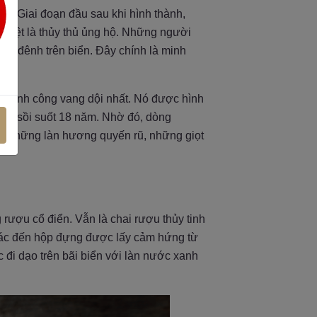
ay. Giai đoạn đầu sau khi hình thành,
 biệt là thủy thủ ủng hộ. Những người
ênh đênh trên biển. Đây chính là minh
ự thành công vang dội nhất. Nó được hình
g gỗ sồi suốt 18 năm. Nhờ đó, dòng
. Những làn hương quyến rũ, những giọt
ời.
rượu cổ điển. Vẫn là chai rượu thủy tinh
mác đến hộp đựng được lấy cảm hứng từ
 đi dạo trên bãi biển với làn nước xanh