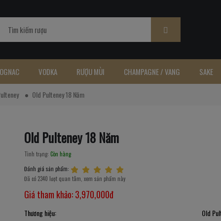
OGNAC
VODKA
RƯỢU MÙI
CHAMPAGNE / VANG
SAKE
Pulteney
Old Pulteney 18 Năm
Old Pulteney 18 Năm
Tình trạng:
Còn hàng
Đánh giá sản phẩm:
Đã có 2340 lượt quan tâm, xem sản phẩm này
Giá tham khảo:
3,970,000đ
Thương hiệu:
Old Pul