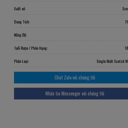
Xuất xứ:
Sco
Dung Tích:
7
Nồng Độ:
Tuổi Rượu / Phân Hạng:
1
Phân Loại:
Single Malt Scotch W
Chat Zalo với chúng tôi
Nhắn tin Messenger với chúng tôi