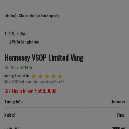
Like hoặc Share nếu bạn thích sp này
THẺ TỪ KHÓA :
Phiên bản giới hạn
Hennessy VSOP Limited Vàng
Tình trạng:
Còn hàng
Đánh giá sản phẩm:
Đã có 2062 lượt quan tâm, xem sản phẩm này
Giá tham khảo:
7,550,000đ
Thương hiệu:
Hennessy
Xuất xứ:
Pháp
Dung Tích:
3000 ml