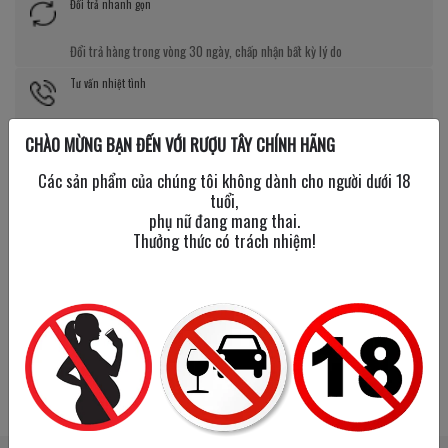
Đổi trả nhanh gọn
Đổi trả hàng trong vòng 30 ngày, chấp nhận bất kỳ lý do
Tư vấn nhiệt tình
Đội ngũ chuyên viên tư vấn có kiến thức chuẩn về rượu ngoại
CHÀO MỪNG BẠN ĐẾN VỚI RƯỢU TÂY CHÍNH HÃNG
Giá tốt kèm quà tặng
Các sản phẩm của chúng tôi không dành cho người dưới 18
tuổi,
Nhiều chương trình giảm giá, tặng quà cực giá trị
phụ nữ đang mang thai.
Thưởng thức có trách nhiệm!
SẢN PHẨM LIÊN QUAN
SẢN PHẨM ĐÃ XEM