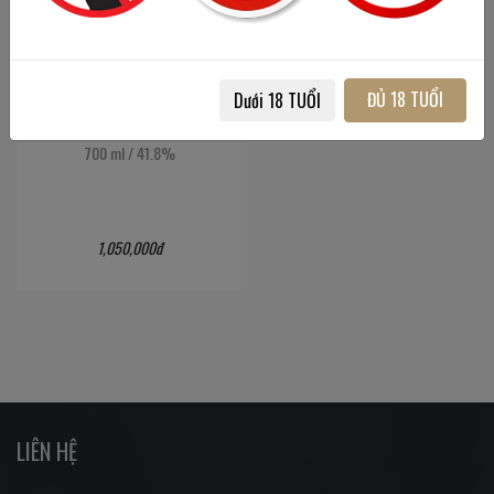
ĐỦ 18 TUỔI
Dưới 18 TUỔI
Four Pillars Rare Dry Gin
700 ml
/
41.8%
1,050,000đ
LIÊN HỆ