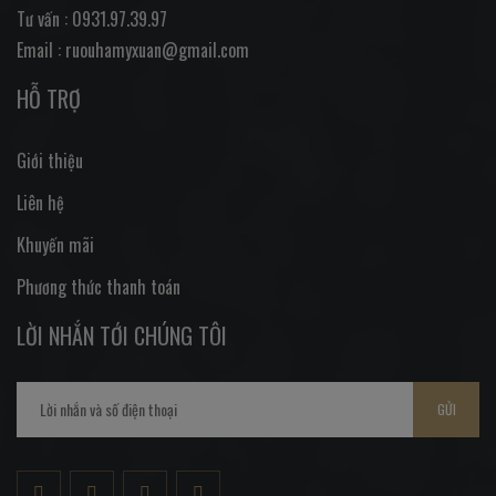
Tư vấn : 0931.97.39.97
Email : ruouhamyxuan@gmail.com
HỖ TRỢ
Giới thiệu
Liên hệ
Khuyến mãi
Phương thức thanh toán
LỜI NHẮN TỚI CHÚNG TÔI
GỬI