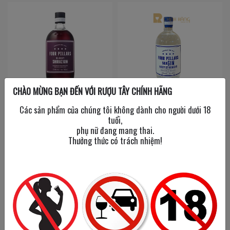
CHÀO MỪNG BẠN ĐẾN VỚI RƯỢU TÂY CHÍNH HÃNG
Four Pillars Bloody
Four Pillars Navy
Các sản phẩm của chúng tôi không dành cho người dưới 18
Shiraz Gin
Strenght
tuổi,
phụ nữ đang mang thai.
700 ml
/
38%
700 ml
/
58.8%
Thưởng thức có trách nhiệm!
1,250,000đ
1,200,000đ