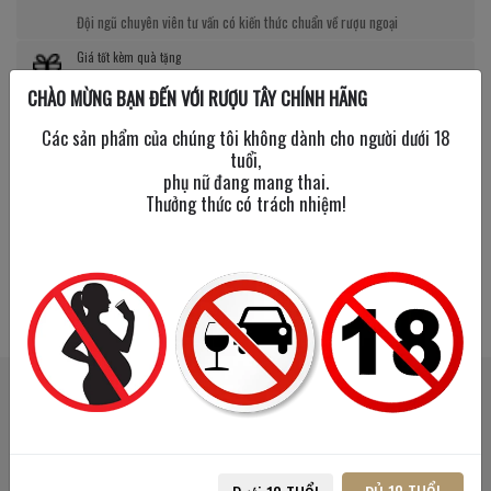
Đội ngũ chuyên viên tư vấn có kiến thức chuẩn về rượu ngoại
Giá tốt kèm quà tặng
CHÀO MỪNG BẠN ĐẾN VỚI RƯỢU TÂY CHÍNH HÃNG
Nhiều chương trình giảm giá, tặng quà cực giá trị
Các sản phẩm của chúng tôi không dành cho người dưới 18
tuổi,
phụ nữ đang mang thai.
Thưởng thức có trách nhiệm!
SẢN PHẨM LIÊN QUAN
SẢN PHẨM ĐÃ XEM