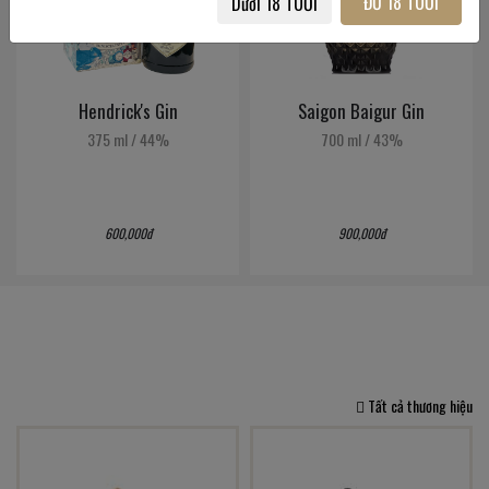
ĐỦ 18 TUỔI
Dưới 18 TUỔI
Hendrick's Gin
Saigon Baigur Gin
375 ml
/
44%
700 ml
/
43%
600,000đ
900,000đ
Tất cả thương hiệu