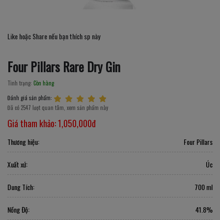
Like hoặc Share nếu bạn thích sp này
Four Pillars Rare Dry Gin
Tình trạng:
Còn hàng
Đánh giá sản phẩm:
Đã có 2547 lượt quan tâm, xem sản phẩm này
Giá tham khảo:
1,050,000đ
Thương hiệu:
Four Pillars
Xuất xứ:
Úc
Dung Tích:
700 ml
Nồng Độ:
41.8%