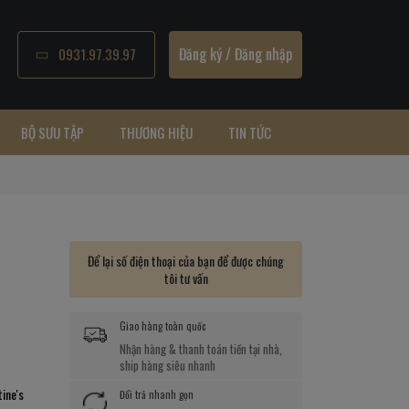
Đăng ký
/
Đăng nhập
0931.97.39.97
BỘ SƯU TẬP
THƯƠNG HIỆU
TIN TỨC
Để lại số điện thoại của bạn để được chúng
tôi tư vấn
Giao hàng toàn quốc
Nhận hàng & thanh toán tiền tại nhà,
ship hàng siêu nhanh
tine's
Đổi trả nhanh gọn