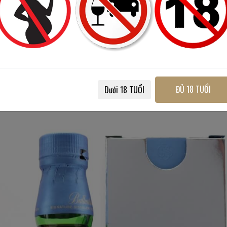
n thuộc của Ballantines và chữ ký của nhà sáng lập ngầm khẳn
 đã lựa chọn màu bạc và xanh dương nhạt cho phiên bản này. 
nh và hộp đựng sử dụng màu bạc sang trọng.
ĐỦ 18 TUỔI
Dưới 18 TUỔI