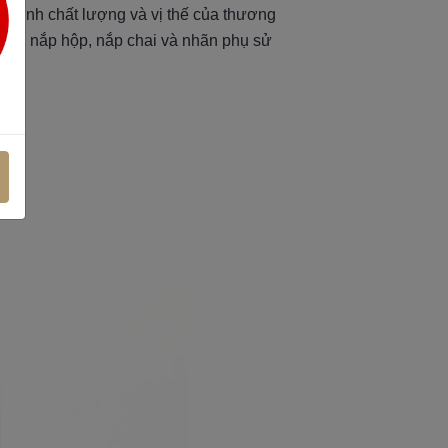
g định chất lượng và vị thế của thương
Phần nắp hộp, nắp chai và nhãn phụ sử