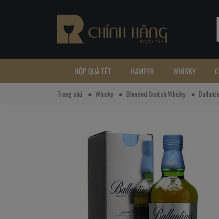
HỘP QUÀ TẾT
HAMPER
WHISKY
C
Trang chủ
Whisky
Blended Scotch Whisky
Ballanti