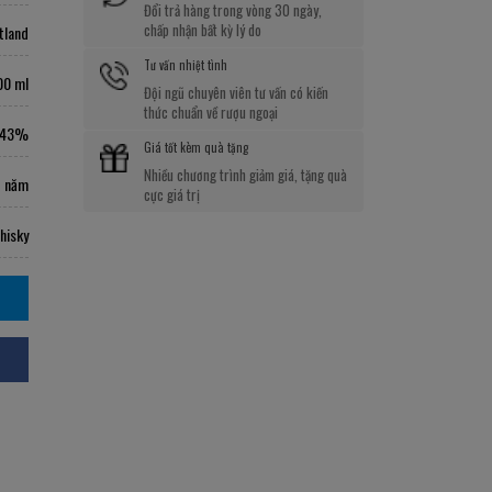
Đổi trả hàng trong vòng 30 ngày,
chấp nhận bất kỳ lý do
tland
Tư vấn nhiệt tình
00 ml
Đội ngũ chuyên viên tư vấn có kiến
thức chuẩn về rượu ngoại
43%
Giá tốt kèm quà tặng
Nhiều chương trình giảm giá, tặng quà
7 năm
cực giá trị
hisky