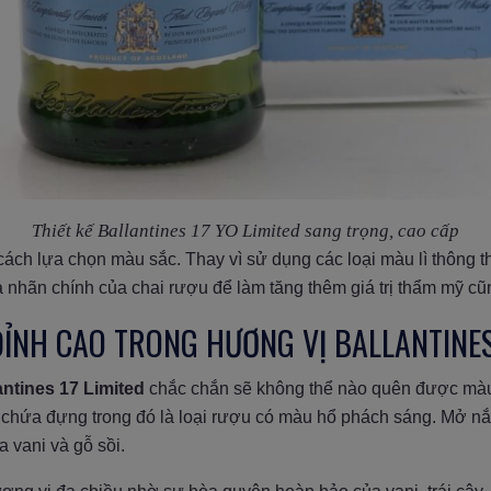
Thiết kế Ballantines 17 YO Limited sang trọng, cao cấp
ách lựa chọn màu sắc. Thay vì sử dụng các loại màu lì thông 
 nhãn chính của chai rượu để làm tăng thêm giá trị thẩm mỹ c
ỈNH CAO TRONG HƯƠNG VỊ BALLANTINES
antines 17 Limited
chắc chắn sẽ không thể nào quên được màu 
t chứa đựng trong đó là loại rượu có màu hổ phách sáng. Mở n
a vani và gỗ sồi.