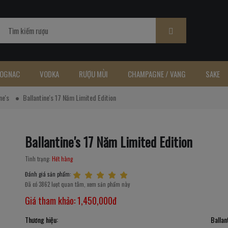
OGNAC
VODKA
RƯỢU MÙI
CHAMPAGNE / VANG
SAKE
ne's
Ballantine's 17 Năm Limited Edition
Ballantine's 17 Năm Limited Edition
Tình trạng:
Hết hàng
Đánh giá sản phẩm:
Đã có 3862 lượt quan tâm, xem sản phẩm này
Giá tham khảo:
1,450,000đ
Thương hiệu:
Ballan