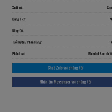
Xuất xứ:
Sco
Dung Tích:
7
Nồng Độ:
Tuổi Rượu / Phân Hạng:
1
Phân Loại:
Blended Scotch W
Chat Zalo với chúng tôi
Nhắn tin Messenger với chúng tôi