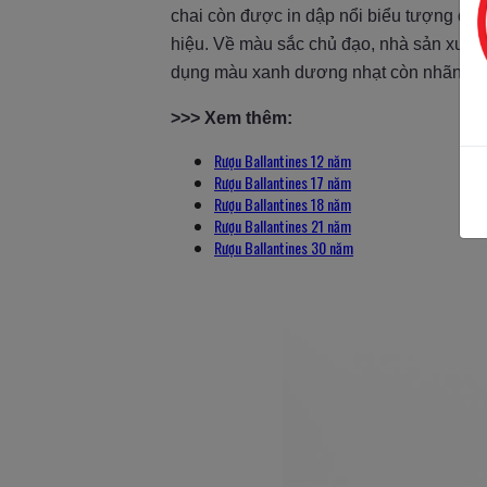
chai còn được in dập nổi biểu tượng que
hiệu. Về màu sắc chủ đạo, nhà sản xuất
dụng màu xanh dương nhạt còn nhãn chí
>>> Xem thêm:
Rượu Ballantines 12 năm
Rượu Ballantines 17 năm
Rượu Ballantines 18 năm
Rượu Ballantines 21 năm
Rượu Ballantines 30 năm