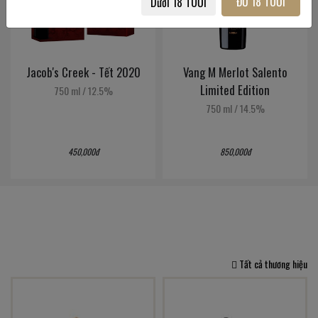
ĐỦ 18 TUỔI
Dưới 18 TUỔI
Jacob's Creek - Tết 2020
Vang M Merlot Salento
Limited Edition
750 ml
/
12.5%
750 ml
/
14.5%
450,000đ
850,000đ
Tất cả thương hiệu