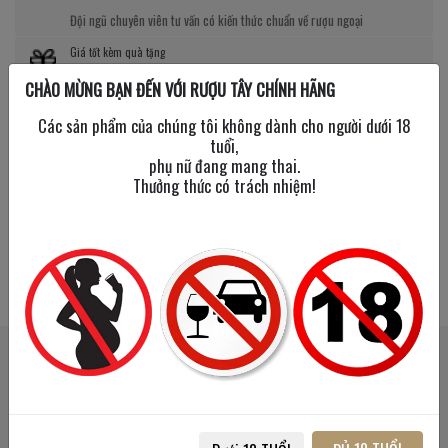
Đội ngũ chuyên viên tư vấn có kiến thức chuẩn về rượu ngoại
Giá tốt kèm quà tặng
CHÀO MỪNG BẠN ĐẾN VỚI RƯỢU TÂY CHÍNH HÃNG
Nhiều chương trình giảm giá, tặng quà cực giá trị
Các sản phẩm của chúng tôi không dành cho người dưới 18
tuổi,
phụ nữ đang mang thai.
Thưởng thức có trách nhiệm!
SẢN PHẨM LIÊN QUAN
SẢN PHẨM ĐÃ XEM