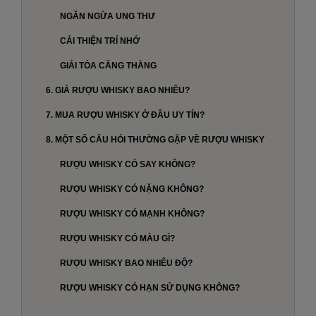
NGĂN NGỪA UNG THƯ
CẢI THIỆN TRÍ NHỚ
GIẢI TỎA CĂNG THẲNG
6. GIÁ RƯỢU WHISKY BAO NHIÊU?
7. MUA RƯỢU WHISKY Ở ĐÂU UY TÍN?
8. MỘT SỐ CÂU HỎI THƯỜNG GẶP VỀ RƯỢU WHISKY
RƯỢU WHISKY CÓ SAY KHÔNG?
RƯỢU WHISKY CÓ NẶNG KHÔNG?
RƯỢU WHISKY CÓ MẠNH KHÔNG?
RƯỢU WHISKY CÓ MÀU GÌ?
RƯỢU WHISKY BAO NHIÊU ĐỘ?
RƯỢU WHISKY CÓ HẠN SỬ DỤNG KHÔNG?