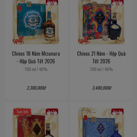
New Year
New Year
2026
2026
Chivas 18 Năm Mizunara
Chivas 21 Năm - Hộp Quà
- Hộp Quà Tết 2026
Tết 2026
700 ml
/
40%
700 ml
/
40%
2,300,000đ
3,400,000đ
New Year
New Year
Tạm hết
2026
2026