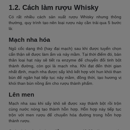
1.2. Cách làm rượu Whisky
Có rất nhiều cách sản xuất rượu Whisky nhưng thông
thường, quy trình tạo nên loại rượu này cần trải qua 5 bước
là:
Mạch nha hóa
Ngũ cốc dạng thô (hay đại mạch) sau khi được tuyển chọn
cẩn thận sẽ được làm ẩm và nảy mầm. Tại thời điểm đó, bản
thân loại hạt này sẽ tiết ra enzyme để chuyển đổi tinh bột
thành đường, còn gọi là mạch nha. Khi đạt đến thời gian
nhất định, mạch nha được sấy khô kết hợp với hun khói than
bùn để ngăn hạt tiếp tục nảy mầm, đồng thời, tạo hương vị
khói than bùn nồng ấm cho rượu thành phẩm.
Lên men
Mạch nha sau khi sấy khô sẽ được xay thành bột rồi trộn
cùng nước nóng tạo thành hỗn hợp. Hỗn hợp này tiếp tục
trộn với men rượu để chuyển hóa đường trong hỗn hợp
thành rượu.