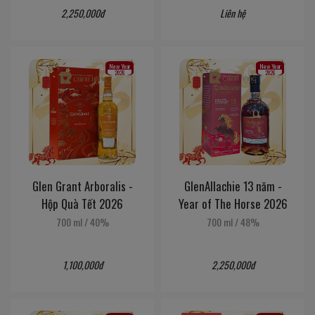
2,250,000đ
Liên hệ
New Year
New Year
2026
2026
Glen Grant Arboralis -
GlenAllachie 13 năm -
Hộp Quà Tết 2026
Year of The Horse 2026
700 ml
/
40%
700 ml
/
48%
1,100,000đ
2,250,000đ