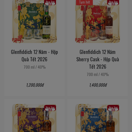
New Year
New Year
Tạm hết
2026
2026
Glenfiddich 12 Năm - Hộp
Glenfiddich 12 Năm
Quà Tết 2026
Sherry Cask - Hộp Quà
Tết 2026
700 ml
/
40%
700 ml
/
40%
1,200,000đ
1,400,000đ
New Year
New Year
2026
2026