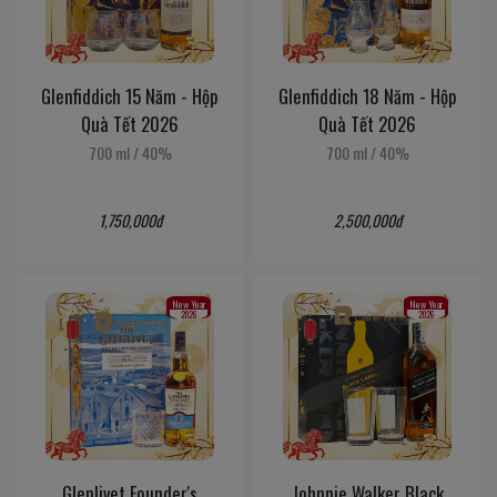
Glenfiddich 15 Năm - Hộp
Glenfiddich 18 Năm - Hộp
Quà Tết 2026
Quà Tết 2026
700 ml
/
40%
700 ml
/
40%
1,750,000đ
2,500,000đ
New Year
New Year
2026
2026
Glenlivet Founder's
Johnnie Walker Black