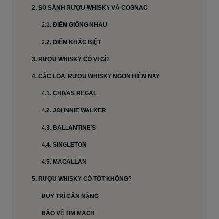
2. SO SÁNH RƯỢU WHISKY VÀ COGNAC
2.1. ĐIỂM GIỐNG NHAU
2.2. ĐIỂM KHÁC BIỆT
3. RƯỢU WHISKY CÓ VỊ GÌ?
4. CÁC LOẠI RƯỢU WHISKY NGON HIỆN NAY
4.1. CHIVAS REGAL
4.2. JOHNNIE WALKER
4.3. BALLANTINE’S
4.4. SINGLETON
4.5. MACALLAN
5. RƯỢU WHISKY CÓ TỐT KHÔNG?
DUY TRÌ CÂN NẶNG
BẢO VỆ TIM MẠCH