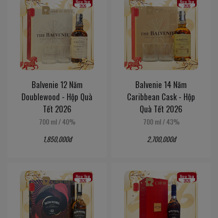
New Year
New Year
2026
2026
Balvenie 12 Năm
Balvenie 14 Năm
Doublewood - Hộp Quà
Caribbean Cask - Hộp
Tết 2026
Quà Tết 2026
700 ml
/
40%
700 ml
/
43%
1,850,000đ
2,700,000đ
New Year
New Year
2026
2026