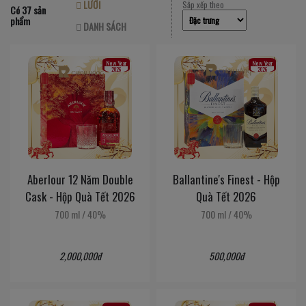
LƯỚI
Sắp xếp theo
Có 37 sản
phẩm
DANH SÁCH
New Year
New Year
2026
2026
Aberlour 12 Năm Double
Ballantine's Finest - Hộp
Cask - Hộp Quà Tết 2026
Quà Tết 2026
700 ml
/
40%
700 ml
/
40%
2,000,000đ
500,000đ