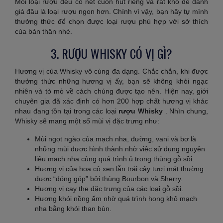
Mỗi loại rượu đều có nét cuốn hút riêng và rất khó để đánh
giá đâu là loại rượu ngon hơn. Chính vì vậy, bạn hãy tự mình
thưởng thức để chọn được loại rượu phù hợp với sở thích
của bản thân nhé.
3. RƯỢU WHISKY CÓ VỊ GÌ?
Hương vị của Whisky vô cùng đa dạng. Chắc chắn, khi được
thưởng thức những hương vị ấy, bạn sẽ không khỏi ngạc
nhiên và tò mò về cách chúng được tạo nên. Hiện nay, giới
chuyên gia đã xác định có hơn 200 hợp chất hương vị khác
nhau đang tồn tại trong các loại
rượu Whisky
. Nhìn chung,
Whisky sẽ mang một số mùi vị đặc trưng như:
Mùi ngọt ngào của mạch nha, đường, vani và bơ là
những mùi được hình thành nhờ việc sử dụng nguyên
liệu mạch nha cùng quá trình ủ trong thùng gỗ sồi.
Hương vị của hoa cỏ xen lẫn trái cây tươi mát thường
được “đóng góp” bởi thùng Bourbon và Sherry.
Hương vị cay the đặc trưng của các loại gỗ sồi.
Hương khói nồng ấm nhờ quá trình hong khô mạch
nha bằng khói than bùn.