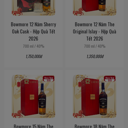
Bowmore 12 Năm Sherry
Bowmore 12 Năm The
Oak Cask - Hộp Quà Tết
Original Islay - Hộp Quà
2026
Tết 2026
700 ml
/
40%
700 ml
/
40%
1,750,000đ
1,350,000đ
New Year
New Year
2026
2026
Bowmore 15 Năm The
Bowmore 18 Năm The