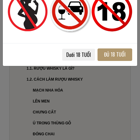
Bật mí những điều thú
vị về rượu Whisky
ĐỦ 18 TUỔI
Dưới 18 TUỔI
1. THÔNG TIN CƠ BẢN VỀ RƯỢU WHISKY
1.1. RƯỢU WHISKY LÀ GÌ?
1.2. CÁCH LÀM RƯỢU WHISKY
MẠCH NHA HÓA
LÊN MEN
CHƯNG CẤT
Ủ TRONG THÙNG GỖ
ĐÓNG CHAI