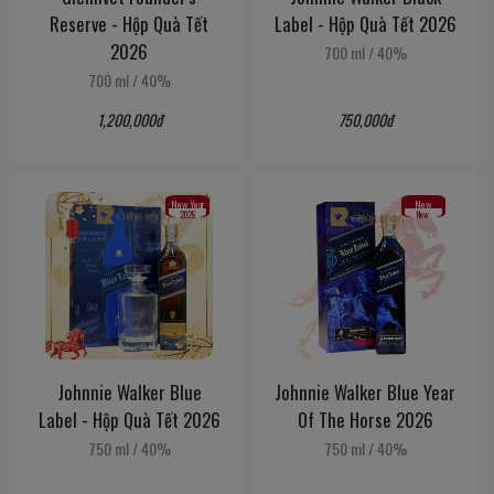
Reserve - Hộp Quà Tết
Label - Hộp Quà Tết 2026
2026
700 ml
/
40%
700 ml
/
40%
1,200,000đ
750,000đ
New Year
New
2026
New
Johnnie Walker Blue
Johnnie Walker Blue Year
Label - Hộp Quà Tết 2026
Of The Horse 2026
750 ml
/
40%
750 ml
/
40%