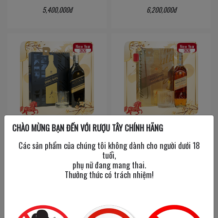
5,400,000đ
6,200,000đ
New Year
New Year
2026
2026
CHÀO MỪNG BẠN ĐẾN VỚI RƯỢU TÂY CHÍNH HÃNG
Johnnie Walker Double
Johnnie Walker Gold
Black Label - Hộp Quà
Label - Hộp Quà Tết 2026
Các sản phẩm của chúng tôi không dành cho người dưới 18
Tết 2026
tuổi,
700 ml
/
40%
phụ nữ đang mang thai.
1000 ml
/
40%
Thưởng thức có trách nhiệm!
1,150,000đ
1,250,000đ
‹
1
2
›