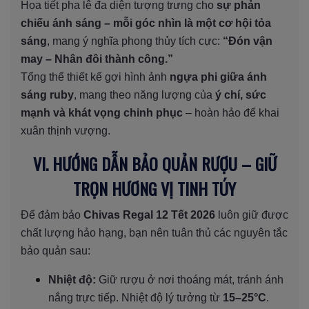
Họa tiết pha lê đa diện tượng trưng cho
sự phản
chiếu ánh sáng – mỗi góc nhìn là một cơ hội tỏa
sáng
, mang ý nghĩa phong thủy tích cực:
“Đón vận
may – Nhân đôi thành công.”
Tổng thể thiết kế gợi hình ảnh
ngựa phi giữa ánh
sáng ruby
, mang theo năng lượng của
ý chí, sức
mạnh và khát vọng chinh phục
– hoàn hảo để khai
xuân thịnh vượng.
VI. HƯỚNG DẪN BẢO QUẢN RƯỢU – GIỮ
TRỌN HƯƠNG VỊ TINH TÚY
Để đảm bảo
Chivas Regal 12 Tết 2026
luôn giữ được
chất lượng hảo hạng, bạn nên tuân thủ các nguyên tắc
bảo quản sau:
Nhiệt độ:
Giữ rượu ở nơi thoáng mát, tránh ánh
nắng trực tiếp. Nhiệt độ lý tưởng từ
15–25°C
.