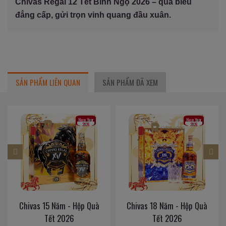
Chivas Regal 12 Tết Bính Ngọ 2026 – quà biếu
đẳng cấp, gửi trọn vinh quang đầu xuân.
SẢN PHẨM LIÊN QUAN
SẢN PHẨM ĐÃ XEM
New Year
New Year
2026
2026
Chivas 18 Năm - Hộp Quà
Chivas 18 Năm Blue - Hộp
Tết 2026
Quà Tết 2026