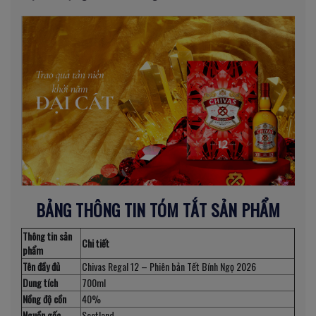
BẢNG THÔNG TIN TÓM TẮT SẢN PHẨM
Thông tin sản
Chi tiết
phẩm
Tên đầy đủ
Chivas Regal 12 – Phiên bản Tết Bính Ngọ 2026
Dung tích
700ml
Nồng độ cồn
40%
Nguồn gốc
Scotland