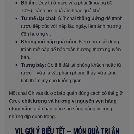
Độ ẩm:
Duy trì ở mức vừa phải (khoảng 60–
70%), tránh nơi quá ẩm hoặc quá khô.
Tư thế đặt chai:
Giữ chai
thẳng đứng
để tránh
rượu tiếp xúc với nắp lâu ngày, làm ảnh hưởng
đến hương vị.
Không mở nắp quá sớm:
Nếu chưa sử dụng,
tránh mở nắp để bảo toàn hương thơm nguyên
bản.
Trưng bày:
Có thể đặt tại phòng khách hoặc tủ
rượu – vừa là vật phẩm phong thủy, vừa tăng
tính thẩm mỹ cho không gian.
Một chai Chivas được bảo quản đúng cách có thể giữ
được
chất lượng và hương vị nguyên vẹn hàng
chục năm
, giúp bạn luôn sẵn sàng nâng ly trong
những dịp quan trọng.
VII. GỢI Ý BIẾU TẾT – MÓN QUÀ TRI ÂN