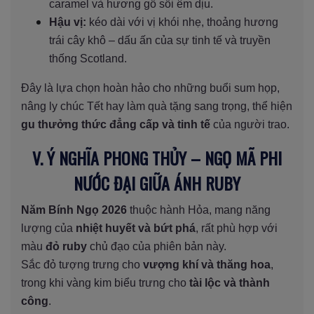
caramel và hương gỗ sồi êm dịu.
Hậu vị:
kéo dài với vị khói nhẹ, thoảng hương
trái cây khô – dấu ấn của sự tinh tế và truyền
thống Scotland.
Đây là lựa chọn hoàn hảo cho những buổi sum họp,
nâng ly chúc Tết hay làm quà tặng sang trọng, thể hiện
gu thưởng thức đẳng cấp và tinh tế
của người trao.
V. Ý NGHĨA PHONG THỦY – NGỌ MÃ PHI
NƯỚC ĐẠI GIỮA ÁNH RUBY
Năm Bính Ngọ 2026
thuộc hành Hỏa, mang năng
lượng của
nhiệt huyết và bứt phá
, rất phù hợp với
màu
đỏ ruby
chủ đạo của phiên bản này.
Sắc đỏ tượng trưng cho
vượng khí và thăng hoa
,
trong khi vàng kim biểu trưng cho
tài lộc và thành
công
.