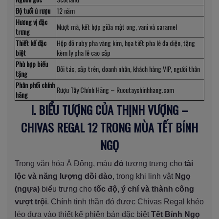
Độ tuổi ủ rượu
12 năm
Hương vị đặc
Mượt mà, kết hợp giữa mật ong, vani và caramel
trưng
Thiết kế đặc
Hộp đỏ ruby pha vàng kim, họa tiết pha lê đa diện, tặng
biệt
kèm ly pha lê cao cấp
Phù hợp biếu
Đối tác, cấp trên, doanh nhân, khách hàng VIP, người thân
tặng
Phân phối chính
Rượu Tây Chính Hãng – Ruoutaychinhhang.com
hãng
I. BIỂU TƯỢNG CỦA THỊNH VƯỢNG –
CHIVAS REGAL 12 TRONG MÙA TẾT BÍNH
NGỌ
Trong văn hóa Á Đông, màu
đỏ
tượng trưng cho
tài
lộc và năng lượng dồi dào
, trong khi linh vật
Ngọ
(ngựa)
biểu trưng cho
tốc độ, ý chí và thành công
vượt trội
. Chính tinh thần đó được Chivas Regal khéo
léo đưa vào thiết kế phiên bản đặc biệt
Tết Bính Ngọ