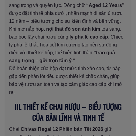
sang trọng và quyền lực. Dòng chữ
“Aged 12 Years”
được đặt tinh tế phía dưới, nhấn mạnh di sản ủ rượu
12 năm – biểu tượng cho sự kiên định và bền vững.
Khi mở nắp hộp,
nội thất đỏ son ánh kim
tỏa sáng,
bao bọc lấy chai rượu cùng
ly pha lê cao cấp
. Chiếc
ly pha lê khắc họa tiết kim cương tạo nên sự đồng
điệu với thiết kế hộp, thể hiện tinh thần
“trao quà
sang trọng – gửi trọn tâm ý.”
Độ hoàn thiện của hộp đạt mức tinh xảo cao, từ nắp
gập đến phần lót đều được thiết kế chắc chắn, giúp
bảo vệ rượu an toàn và tạo cảm giác cao cấp khi mở
ra.
III. THIẾT KẾ CHAI RƯỢU – BIỂU TƯỢNG
CỦA BẢN LĨNH VÀ TINH TẾ
Chai
Chivas Regal 12 Phiên bản Tết 2026
giữ