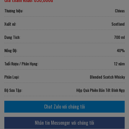
Thương hiệu:
Chivas
Xuất xứ:
Scotland
Dung Tích:
700 ml
Nồng Độ:
40%
Tuổi Rượu / Phân Hạng:
12 năm
Phân Loại:
Blended Scotch Whisky
Bộ Sưu Tập:
Hộp Quà Phiên Bản Tết Bính Ngọ
Chat Zalo với chúng tôi
Nhắn tin Messenger với chúng tôi