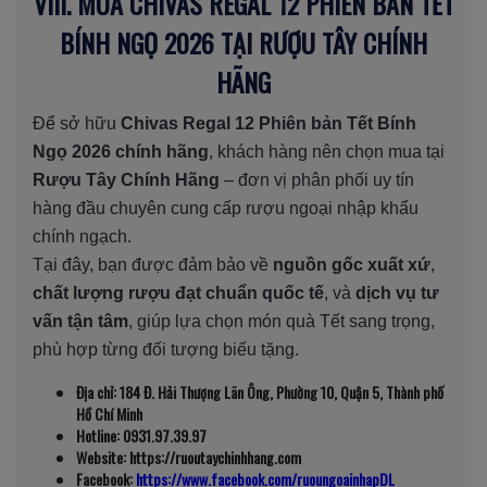
VIII. MUA CHIVAS REGAL 12 PHIÊN BẢN TẾT
BÍNH NGỌ 2026 TẠI RƯỢU TÂY CHÍNH
HÃNG
Để sở hữu
Chivas Regal 12 Phiên bản Tết Bính
Ngọ 2026 chính hãng
, khách hàng nên chọn mua tại
Rượu Tây Chính Hãng
– đơn vị phân phối uy tín
hàng đầu chuyên cung cấp rượu ngoại nhập khẩu
chính ngạch.
Tại đây, bạn được đảm bảo về
nguồn gốc xuất xứ
,
chất lượng rượu đạt chuẩn quốc tế
, và
dịch vụ tư
vấn tận tâm
, giúp lựa chọn món quà Tết sang trọng,
phù hợp từng đối tượng biếu tặng.
Địa chỉ: 184 Đ. Hải Thượng Lãn Ông, Phường 10, Quận 5, Thành phố
Hồ Chí Minh
Hotline: 0931.97.39.97
Website: https://ruoutaychinhhang.com
Facebook:
https://www.facebook.com/ruoungoainhapDL