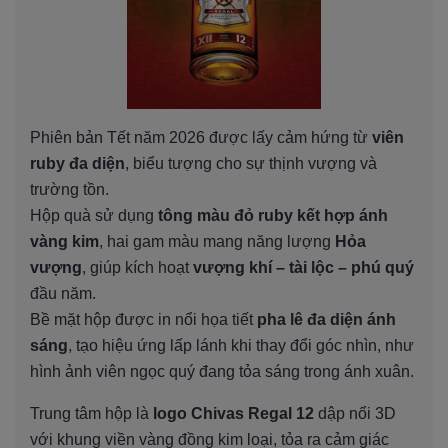
Phiên bản Tết năm 2026 được lấy cảm hứng từ
viên
ruby đa diện
, biểu tượng cho sự thịnh vượng và
trường tồn.
Hộp quà sử dụng
tông màu đỏ ruby kết hợp ánh
vàng kim
, hai gam màu mang năng lượng
Hỏa
vượng
, giúp kích hoạt
vượng khí – tài lộc – phú quý
đầu năm.
Bề mặt hộp được in nổi họa tiết
pha lê đa diện ánh
sáng
, tạo hiệu ứng lấp lánh khi thay đổi góc nhìn, như
hình ảnh viên ngọc quý đang tỏa sáng trong ánh xuân.
Trung tâm hộp là
logo Chivas Regal 12
dập nổi 3D
với khung viền vàng đồng kim loại, tỏa ra cảm giác