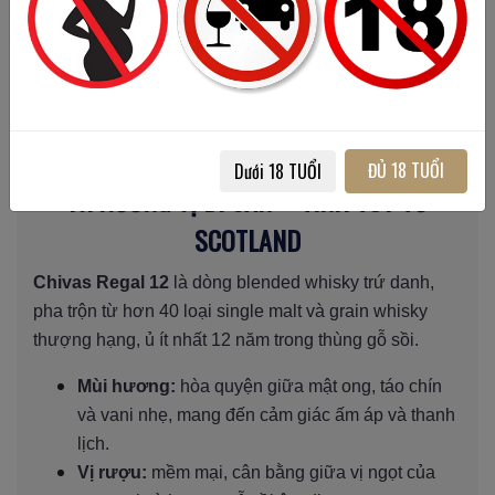
năm tuổi
.
Khi đặt cạnh hộp quà, tổng thể sản phẩm tạo nên một
bố cục hài hòa, vừa mạnh mẽ, vừa quý phái – phù hợp
để trưng bày trong không gian sang trọng hoặc sử
dụng làm quà biếu cao cấp.
ĐỦ 18 TUỔI
Dưới 18 TUỔI
IV. HƯƠNG VỊ DI SẢN – TINH TÚY TỪ
SCOTLAND
Chivas Regal 12
là dòng blended whisky trứ danh,
pha trộn từ hơn 40 loại single malt và grain whisky
thượng hạng, ủ ít nhất 12 năm trong thùng gỗ sồi.
Mùi hương:
hòa quyện giữa mật ong, táo chín
và vani nhẹ, mang đến cảm giác ấm áp và thanh
lịch.
Vị rượu:
mềm mại, cân bằng giữa vị ngọt của