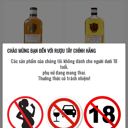
CHÀO MỪNG BẠN ĐẾN VỚI RƯỢU TÂY CHÍNH HÃNG
Wall street
Wall street
Các sản phẩm của chúng tôi không dành cho người dưới 18
/
40%
350 ml
/
40%
tuổi,
phụ nữ đang mang thai.
Thưởng thức có trách nhiệm!
70,000đ
180,000đ