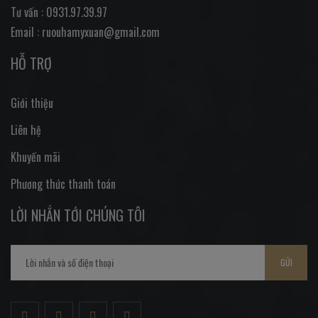
Tư vấn : 0931.97.39.97
Email : ruouhamyxuan@gmail.com
HỖ TRỢ
Giới thiệu
Liên hệ
Khuyến mãi
Phương thức thanh toán
LỜI NHẮN TỚI CHÚNG TÔI
GỬI