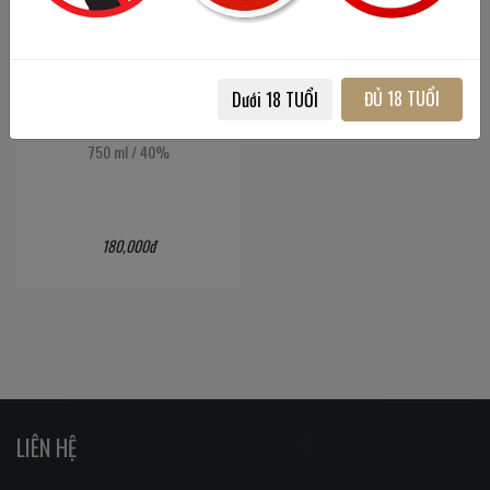
ĐỦ 18 TUỔI
Dưới 18 TUỔI
Wall street - IBC
750 ml
/
40%
180,000đ
LIÊN HỆ