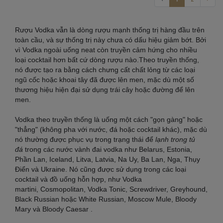
Rượu Vodka vẫn là dòng rượu mạnh thống trị hàng đầu trên
toàn cầu, và sự thống trị này chưa có dấu hiệu giảm bớt. Bởi
vì Vodka ngoài uống neat còn truyền cảm hứng cho nhiều
loại cocktail hơn bất cứ dòng rượu nào.Theo truyền thống,
nó được tạo ra bằng cách chưng cất chất lỏng từ các loại
ngũ cốc hoặc khoai tây đã được lên men, mặc dù một số
thương hiệu hiện đại sử dụng trái cây hoặc đường để lên
men.
Vodka theo truyền thống là uống một cách "gọn gàng" hoặc
"thẳng" (không pha với nước, đá hoặc cocktail khác), mặc dù
nó thường được phục vụ trong trạng thái để
lạnh trong tủ
đá
trong các nước vành đai vodka như Belarus, Estonia,
Phần Lan, Iceland, Litva, Latvia, Na Uy, Ba Lan, Nga, Thụy
Điển và Ukraine. Nó cũng được sử dụng trong các loại
cocktail và đồ uống hỗn hợp, như Vodka
martini, Cosmopolitan, Vodka Tonic, Screwdriver, Greyhound,
Black Russian hoặc White Russian, Moscow Mule, Bloody
Mary và Bloody Caesar .