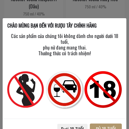
(Dâu)
750 ml
/
40%
750 ml
/
40%
CHÀO MỪNG BẠN ĐẾN VỚI RƯỢU TÂY CHÍNH HÃNG
380,000đ
400,000đ
Các sản phẩm của chúng tôi không dành cho người dưới 18
tuổi,
phụ nữ đang mang thai.
Thưởng thức có trách nhiệm!
Absolut Vodka Vanilia
Absolut Watermelon
750 ml
/
40%
700 ml
/
38%