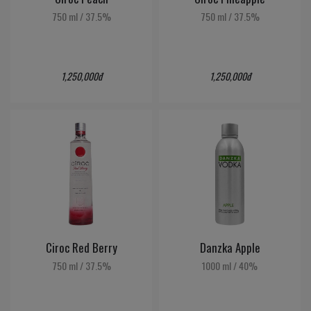
750 ml
/
37.5%
750 ml
/
37.5%
1,250,000đ
1,250,000đ
Ciroc Red Berry
Danzka Apple
750 ml
/
37.5%
1000 ml
/
40%