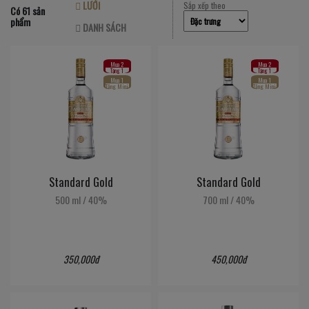
LƯỚI
Sắp xếp theo
Có 61 sản
phẩm
DANH SÁCH
Mua 2
Mua 2
Tặng 1
Tặng 1
Mua 1
Mua 1
Tặng Mini
Tặng Mini
Standard Gold
Standard Gold
500 ml
/
40%
700 ml
/
40%
350,000đ
450,000đ