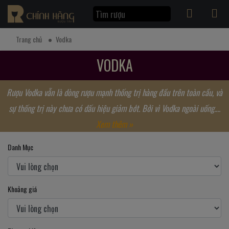
Trang chủ
Vodka
VODKA
Rượu Vodka vẫn là dòng rượu mạnh thống trị hàng đầu trên toàn cầu, và
sự thống trị này chưa có dấu hiệu giảm bớt. Bởi vì Vodka ngoài uống....
Xem thêm »
Danh Mục
Khoảng giá