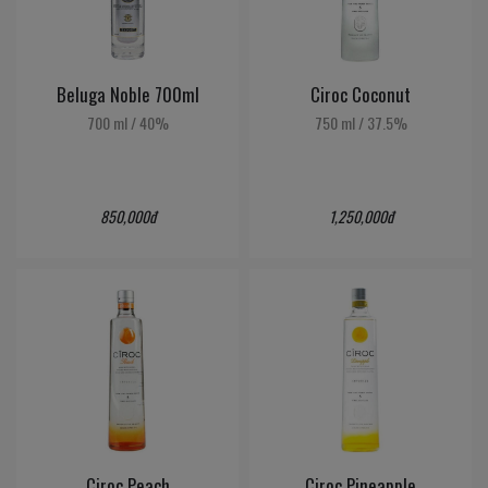
Beluga Noble 700ml
Ciroc Coconut
700 ml
/
40%
750 ml
/
37.5%
850,000đ
1,250,000đ
Ciroc Peach
Ciroc Pineapple