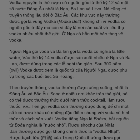
Vodka nguyên là thứ rượu có nguồn gốc từ thế kỷ 12 và một
số nước Đông Âu nhất là Nga, Ba Lan và Litva. Nó cũng có
truyền thống lâu đời ở Bắc Âu. Các khu vực này thường
được gọi là vùng Vodka (
Vodka Belt
) không chỉ vì Vodka có
nguồn gốc ở đây mà còn vì đây là nơi sản xuất và tiêu thụ
vodka nhiều nhất thế giới. Ở Nga có hẳn một bảo tàng về
vodka.
Người Nga gọi voda và Ba lan gọi là woda có nghĩa là little
water, Vào thế kỷ 14 vodka được sản xuất nhiều ở Nga và Ba
Lan, được dùng trong các lễ nghi tồn giáo. Sau 300 năm
(xvll) Vodka được xem là quốc tử của Người Nga, được phụ
vụ trong các buổi tiệc Sa Hoàng.
Theo truyền thống, vodka thường được uống suông, nhất là
Đông Âu và Bắc Âu. Song ở nhiều nơi khác trên thế giới, nó
có thể được thưởng thức dưới hình thức cocktail, làm rượu
thuốc, v.v...Tên gọi vodka còn thường được dùng để chỉ một
số loại rượu khác có những đặc điểm chung với voda về hình
thức và cách sản xuất. Vodka tiếng Nga là
Водка
, bắt nguồn
từ
Вода
nghĩa là "nước nhỏ". Rượu shōchū của Nhật
Bản thường được gọi không chính thức là "vodka Nhật".
Rượu bạch tửu (白酒) của Trung Quốc thường được gọi