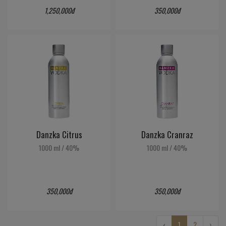
1,250,000đ
350,000đ
Danzka Citrus
Danzka Cranraz
1000 ml
/
40%
1000 ml
/
40%
350,000đ
350,000đ
‹
1
2
›