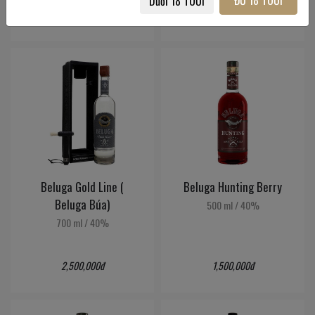
ĐỦ 18 TUỔI
Dưới 18 TUỔI
380,000đ
380,000đ
Beluga Gold Line (
Beluga Hunting Berry
Beluga Búa)
500 ml
/
40%
700 ml
/
40%
2,500,000đ
1,500,000đ