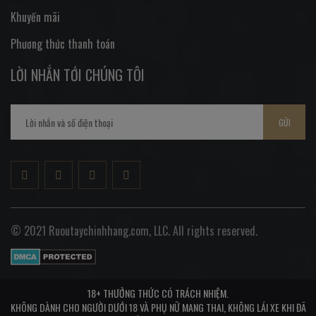
Khuyến mãi
Phương thức thanh toán
LỜI NHẮN TỚI CHÚNG TÔI
GỬI
© 2021 Ruoutaychinhhang.com, LLC. All rights reserved.
18+ THƯỞNG THỨC CÓ TRÁCH NHIỆM.
KHÔNG DÀNH CHO NGƯỜI DƯỚI 18 VÀ PHỤ NỮ MANG THAI, KHÔNG LÁI XE KHI ĐÃ