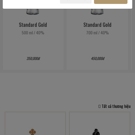
Standard Gold
Standard Imperial
700 ml
/
40%
700 ml
/
40%
450,000đ
1,350,000đ
Tất cả thương hiệu