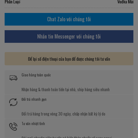
Phân Loại:
Vodka Mùi
Chat Zalo với chúng tôi
Nhắn tin Messenger với chúng tôi
Để lại số điện thoại của bạn để được chúng tôi tư vấn
Giao hàng toàn quốc
Nhận hàng & thanh toán tiền tại nhà, ship hàng siêu nhanh
Đổi trả nhanh gọn
Đổi trả hàng trong vòng 30 ngày, chấp nhận bất kỳ lý do
Tư vấn nhiệt tình
Đội ngũ chuyên viên tư vấn có kiến thức chuẩn về rượu ngoại