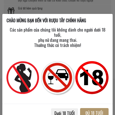
Giá tốt kèm quà tặng
CHÀO MỪNG BẠN ĐẾN VỚI RƯỢU TÂY CHÍNH HÃNG
Nhiều chương trình giảm giá, tặng quà cực giá trị
Các sản phẩm của chúng tôi không dành cho người dưới 18
tuổi,
phụ nữ đang mang thai.
Thưởng thức có trách nhiệm!
SẢN PHẨM LIÊN QUAN
SẢN PHẨM ĐÃ XEM
Mua 2
Mua 2
Tặng 1
Tặng 1
Mua 1
Mua 1
Tặng Mini
Tặng Mini
ĐỦ 18 TUỔI
Dưới 18 TUỔI