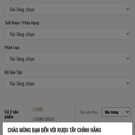
Tuổi Rượu / Phân Hạng
Phân Loại
Bộ Sưu Tập
LƯỚI
Có 2 sản
Sắp xếp theo
phẩm
DANH SÁCH
CHÀO MỪNG BẠN ĐẾN VỚI RƯỢU TÂY CHÍNH HÃNG