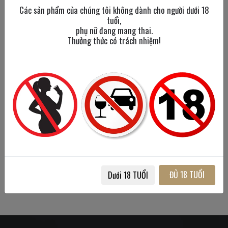
Tạm hết
Tạm hết
Các sản phẩm của chúng tôi không dành cho người dưới 18
tuổi,
phụ nữ đang mang thai.
Thưởng thức có trách nhiệm!
Singleton 12 Năm
Singleton 38 Năm
Glendullan
Glendullan
750 ml
/
40%
700 ml
/
59.8%
1,200,000đ
Liên hệ
ĐỦ 18 TUỔI
Dưới 18 TUỔI