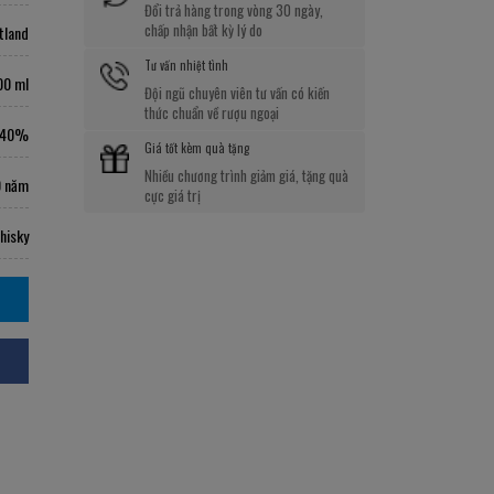
Đổi trả hàng trong vòng 30 ngày,
chấp nhận bất kỳ lý do
tland
Tư vấn nhiệt tình
00 ml
Đội ngũ chuyên viên tư vấn có kiến
thức chuẩn về rượu ngoại
40%
Giá tốt kèm quà tặng
Nhiều chương trình giảm giá, tặng quà
0 năm
cực giá trị
hisky