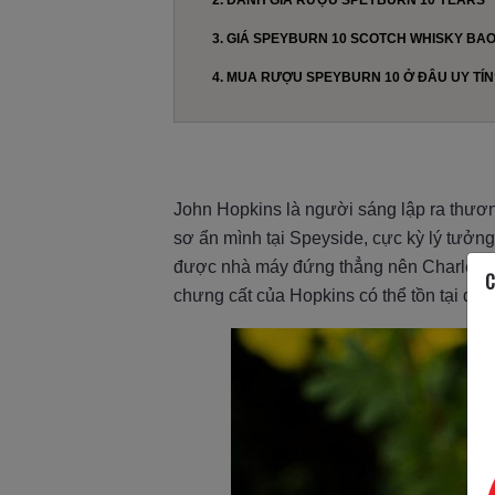
2. ĐÁNH GIÁ RƯỢU SPEYBURN 10 YEARS
3. GIÁ SPEYBURN 10 SCOTCH WHISKY BAO
4. MUA RƯỢU SPEYBURN 10 Ở ĐÂU UY TÍN
John Hopkins là người sáng lập ra thươ
sơ ẩn mình tại Speyside, cực kỳ lý tưởng
được nhà máy đứng thẳng nên Charles C. 
C
chưng cất của Hopkins có thể tồn tại đư