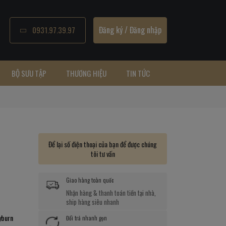
Đăng ký
/
Đăng nhập
0931.97.39.97
BỘ SƯU TẬP
THƯƠNG HIỆU
TIN TỨC
Để lại số điện thoại của bạn để được chúng
tôi tư vấn
Giao hàng toàn quốc
Nhận hàng & thanh toán tiền tại nhà,
ship hàng siêu nhanh
yburn
Đổi trả nhanh gọn