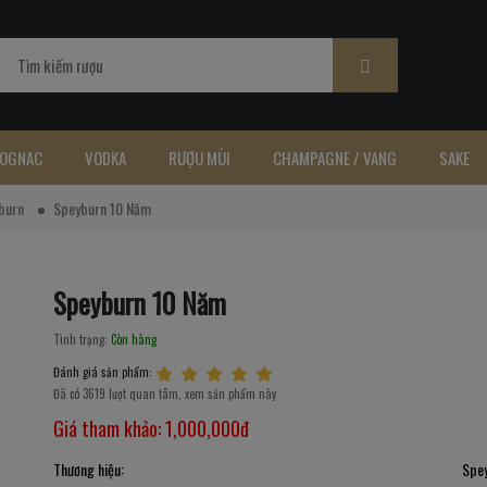
OGNAC
VODKA
RƯỢU MÙI
CHAMPAGNE / VANG
SAKE
burn
Speyburn 10 Năm
Speyburn 10 Năm
Tình trạng:
Còn hàng
Đánh giá sản phẩm:
Đã có 3619 lượt quan tâm, xem sản phẩm này
Giá tham khảo:
1,000,000đ
Thương hiệu:
Spe