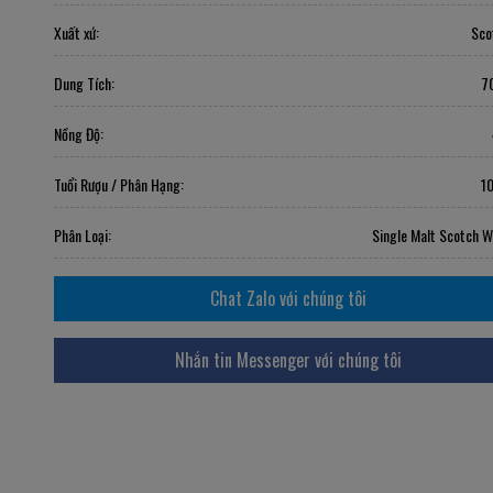
Xuất xứ:
Sco
Dung Tích:
7
Nồng Độ:
Tuổi Rượu / Phân Hạng:
1
Phân Loại:
Single Malt Scotch W
Chat Zalo với chúng tôi
Nhắn tin Messenger với chúng tôi