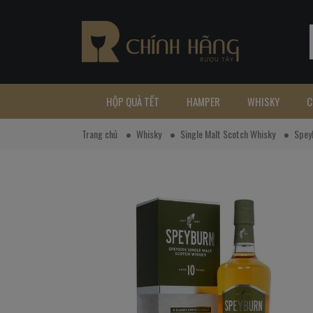
HỘP QUÀ TẾT
HAMPER
WHISKY
C
Trang chủ
Whisky
Single Malt Scotch Whisky
Spey