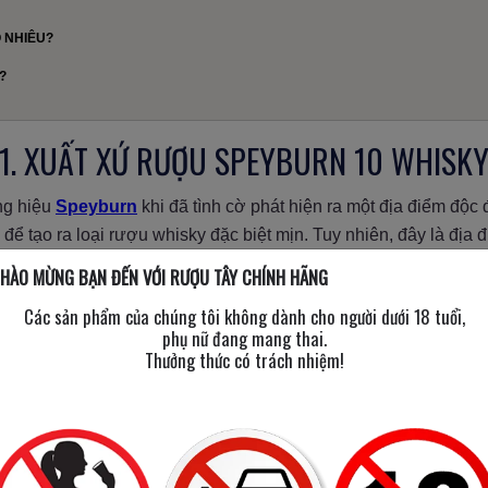
 NHIÊU?
?
1. XUẤT XỨ RƯỢU SPEYBURN 10 WHISK
ng hiệu
Speyburn
khi đã tình cờ phát hiện ra một địa điểm độc
 để tạo ra loại rượu whisky đặc biệt mịn. Tuy nhiên, đây là địa
Doig - một kiến trúc sư tài ba người Scotland đã thiết kế ra m
HÀO MỪNG BẠN ĐẾN VỚI RƯỢU TÂY CHÍNH HÃNG
ợc ở địa điểm như vậy.
Các sản phẩm của chúng tôi không dành cho người dưới 18 tuổi,
phụ nữ đang mang thai.
Thưởng thức có trách nhiệm!