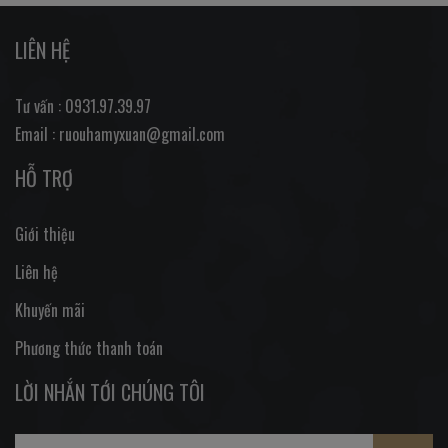
LIÊN HỆ
Tư vấn : 0931.97.39.97
Email : ruouhamyxuan@gmail.com
HỖ TRỢ
Giới thiệu
Liên hệ
Khuyến mãi
Phương thức thanh toán
LỜI NHẮN TỚI CHÚNG TÔI