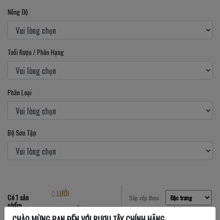
Nồng Độ
Tuổi Rượu / Phân Hạng
Phân Loại
Bộ Sưu Tập
LƯỚI
Có 1 sản
Sắp xếp theo
phẩm
DANH SÁCH
CHÀO MỪNG BẠN ĐẾN VỚI RƯỢU TÂY CHÍNH HÃNG