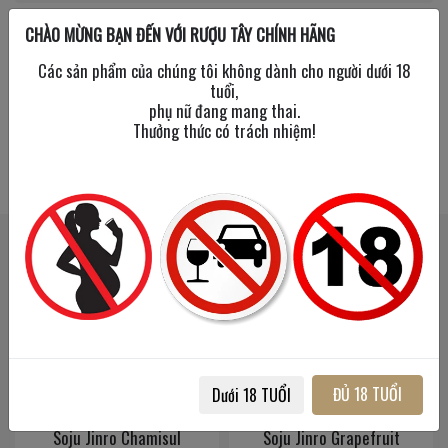
CHÀO MỪNG BẠN ĐẾN VỚI RƯỢU TÂY CHÍNH HÃNG
Các sản phẩm của chúng tôi không dành cho người dưới 18
tuổi,
phụ nữ đang mang thai.
Thưởng thức có trách nhiệm!
SẢN PHẨM LIÊN QUAN
SẢN PHẨM ĐÃ XEM
ĐỦ 18 TUỔI
Dưới 18 TUỔI
nro Chamisul
Soju Jinro Grapefruit
Soju Jinro 