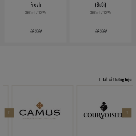
Fresh
(Bưởi)
(N
0ml
/
13%
360ml
/
13%
360ml
60,000đ
60,000đ
60,0
Tất cả thương hiệu