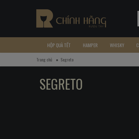
HỘP QUÀ TẾT
HAMPER
WHISKY
C
Trang chủ
Segreto
SEGRETO