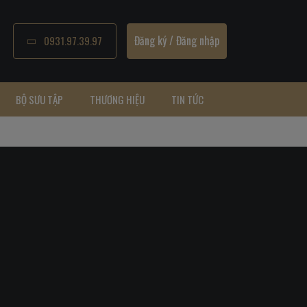
Đăng ký
/
Đăng nhập
0931.97.39.97
BỘ SƯU TẬP
THƯƠNG HIỆU
TIN TỨC