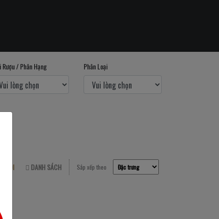
i Rượu / Phân Hạng
Phân Loại
LƯỚI
DANH SÁCH
Sắp xếp theo