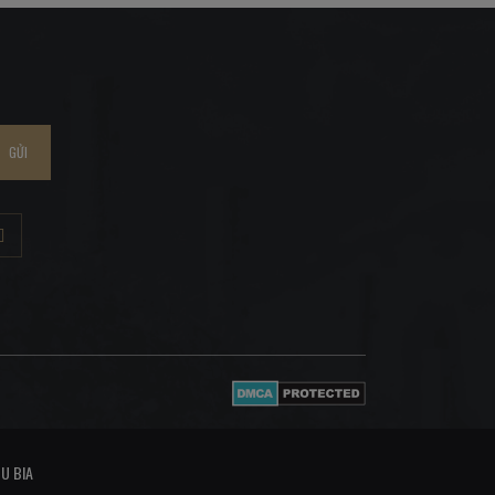
GỬI
U BIA