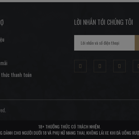
RỢ
LỜI NHẮN TỚI CHÚNG TÔI
iệu
 mãi
 thức thanh toán
ed.
18+ THƯỞNG THỨC CÓ TRÁCH NHIỆM.
G DÀNH CHO NGƯỜI DƯỚI 18 VÀ PHỤ NỮ MANG THAI, KHÔNG LÁI XE KHI ĐÃ UỐNG RƯỢ