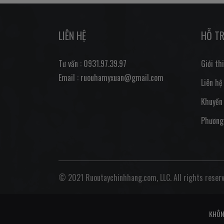
LIÊN HỆ
HỖ T
Tư vấn : 0931.97.39.97
Giới th
Email : ruouhamyxuan@gmail.com
Liên hệ
Khuyến
Phương
© 2021 Ruoutaychinhhang.com, LLC. All rights reserv
KHÔN